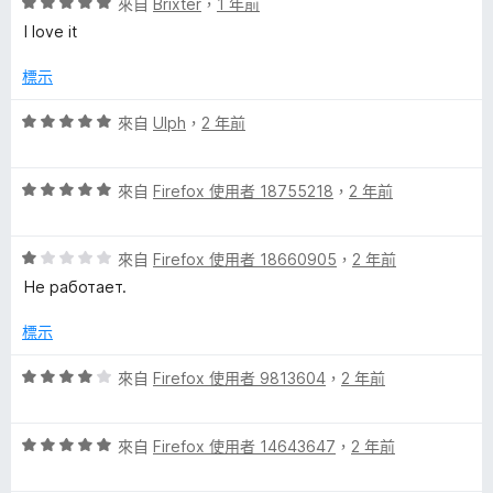
分
評
來自
Brixter
，
1 年前
分
價
I love it
5
5
分
分
標示
，
滿
評
來自
Ulph
，
2 年前
分
價
5
5
分
評
分
來自
Firefox 使用者 18755218
，
2 年前
價
，
5
滿
評
分
來自
Firefox 使用者 18660905
，
2 年前
分
價
，
5
Не работает.
1
滿
分
分
分
標示
，
5
滿
分
評
來自
Firefox 使用者 9813604
，
2 年前
分
價
5
4
分
評
分
來自
Firefox 使用者 14643647
，
2 年前
價
，
5
滿