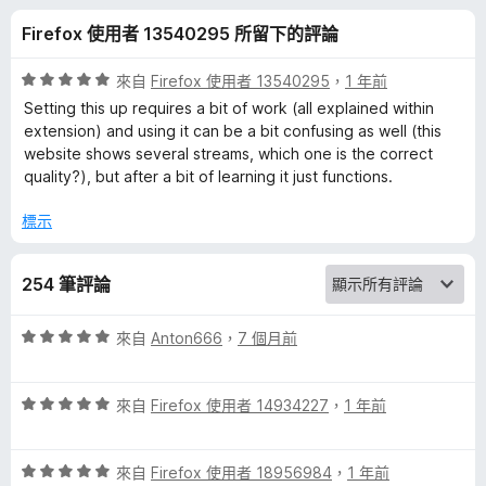
V
分
Firefox 使用者 13540295 所留下的評論
L
評
來自
Firefox 使用者 13540295
，
1 年前
C
價
Setting this up requires a bit of work (all explained within
5
extension) and using it can be a bit confusing as well (this
分
website shows several streams, which one is the correct
m
，
quality?), but after a bit of learning it just functions.
滿
e
分
標示
5
d
分
254 筆評論
i
評
來自
Anton666
，
7 個月前
價
a
5
評
分
來自
Firefox 使用者 14934227
，
1 年前
p
價
，
5
滿
l
評
分
來自
Firefox 使用者 18956984
，
1 年前
分