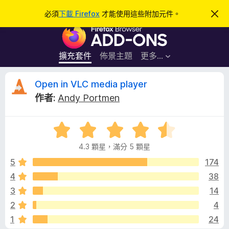
搜
登入
必須
下載 Firefox
才能使用這些附加元件。
忽
略
尋
F
此
通
i
知
r
擴充套件
佈景主題
更多…
e
f
O
Open in VLC media player
o
作者:
Andy Portmen
x
p
瀏
評
覽
e
價
器
4.3 顆星，滿分 5 顆星
4
附
n
.
5
174
加
3
4
38
元
i
分
件
3
14
，
滿
n
2
4
分
1
24
5