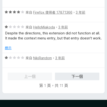
分
價
5
5
分
評
分
來自
Firefox 使用者 17871366
，
3 年前
價
，
4
滿
評
分
來自
HelloMiakoda
，
3 年前
分
價
，
5
Despite the directions, this extension did not function at all.
1
滿
分
It made the context menu entry, but that entry doesn't work.
分
分
，
5
標示
滿
分
分
評
來自
NikiRandom
，
3 年前
5
價
分
1
分
上一個
下一個
，
滿
第 1 頁，共 11 頁
分
5
分