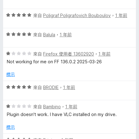
價
，
5
5
滿
a
分
評
分
來自
Poligraf Poligrafovich Bouboulov
，
1 年前
分
價
，
5
y
5
滿
分
評
分
來自
Balula
，
1 年前
分
e
價
，
5
5
滿
分
評
分
r
來自
Firefox 使用者 13602920
，
1 年前
分
價
，
5
Not working for me on FF 136.0.2 2025-03-26
1
滿
分
的
分
分
標示
，
5
評
滿
分
評
來自
BRODIE
，
1 年前
分
價
論
5
5
分
評
分
來自
Bambino
，
1 年前
價
，
Plugin doesn't work. I have VLC installed on my drive.
1
滿
分
分
標示
，
5
滿