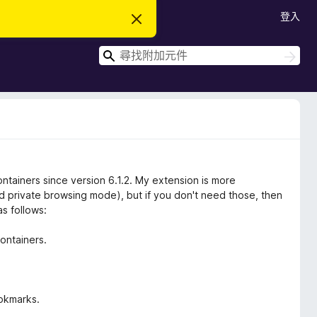
登入
忽
略
此
搜
通
搜
知
尋
尋
Containers since version 6.1.2. My extension is more
d private browsing mode), but if you don't need those, then
s follows:
Containers.
ookmarks.