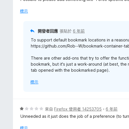
，
滿
標示
分
5
分
開發者回應
張貼於
6 年前
To support default bookmark locations in a reason
https://github.com/Rob--W/bookmark-container-tab
There are other add-ons that try to offer the funct
bookmark, but it's just a work-around (at best, the
tab opened with the bookmarked page).
標示
評
來自
Firefox 使用者 14253705
，
6 年前
價
Unneeded as it just does the job of a preference (to tur
1
分
標示