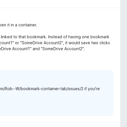
en it in a container.
 linked to that bookmark. Instead of having one bookmark
count1" or "SomeDrive Account2", it would save two clicks
eDrive Account1" and "SomeDrive Account2".
.com/Rob--W/bookmark-container-tab/issues/2 if you're