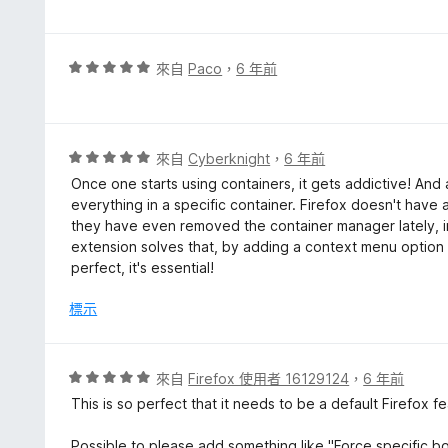
分
5
5
分
分
，
評
來自
Paco
，
6 年前
滿
價
分
5
5
分
分
，
評
來自
Cyberknight
，
6 年前
滿
價
Once one starts using containers, it gets addictive! And
分
5
everything in a specific container. Firefox doesn't have
5
分
they have even removed the container manager lately, in
分
，
extension solves that, by adding a context menu option 
滿
perfect, it's essential!
分
5
標示
分
評
來自
Firefox 使用者 16129124
，
6 年前
價
This is so perfect that it needs to be a default Firefox fe
5
分
Possible to please add something like "Force specific bo