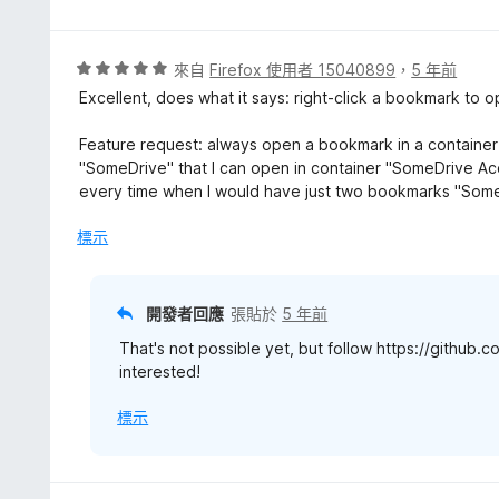
分
，
滿
分
評
來自
Firefox 使用者 15040899
，
5 年前
5
價
Excellent, does what it says: right-click a bookmark to op
分
5
分
Feature request: always open a bookmark in a container
，
"SomeDrive" that I can open in container "SomeDrive Ac
滿
every time when I would have just two bookmarks "Som
分
5
標示
分
開發者回應
張貼於
5 年前
That's not possible yet, but follow https://github
interested!
標示