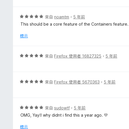
分
5
5
分
分
，
評
來自
noamtm
，
5 年前
滿
價
This should be a core feature of the Containers feature.
分
5
5
分
標示
分
，
滿
分
評
來自
Firefox 使用者 16827325
，
5 年前
5
價
分
5
分
，
評
來自
Firefox 使用者 5670363
，
5 年前
滿
價
分
5
5
分
分
，
評
來自
sudowtf
，
5 年前
滿
價
OMG, Yay!! why didnt i find this a year ago. 💛
分
5
5
分
標示