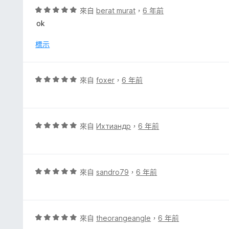
評
來自
berat murat
，
6 年前
價
ok
5
分
標示
，
滿
分
評
來自
foxer
，
6 年前
5
價
分
5
分
，
評
來自
Ихтиандр
，
6 年前
滿
價
分
5
5
分
分
，
評
來自
sandro79
，
6 年前
滿
價
分
5
5
分
分
，
評
來自
theorangeangle
，
6 年前
滿
價