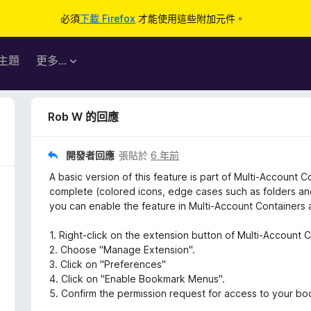
必須
下載 Firefox
才能使用這些附加元件。
主題
更多…
Rob W 的回應
開發者回應
張貼於
6 年前
A basic version of this feature is part of Multi-Account 
complete (colored icons, edge cases such as folders an
you can enable the feature in Multi-Account Containers a
1. Right-click on the extension button of Multi-Account 
2. Choose "Manage Extension".
3. Click on "Preferences"
4. Click on "Enable Bookmark Menus".
5. Confirm the permission request for access to your b