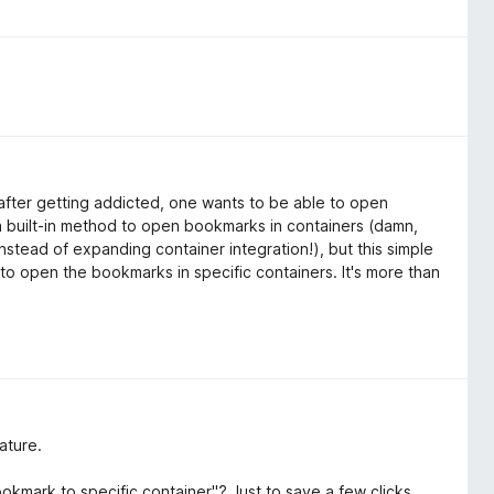
 after getting addicted, one wants to be able to open
 a built-in method to open bookmarks in containers (damn,
stead of expanding container integration!), but this simple
to open the bookmarks in specific containers. It's more than
ature.
okmark to specific container"? Just to save a few clicks...