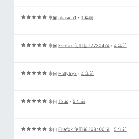
，
滿
分
評
來自
akasico1
，
3 年前
5
價
分
5
分
，
評
來自
Firefox 使用者 17730474
，
4 年前
滿
價
分
5
5
分
分
，
評
來自
Hollytryx
，
4 年前
滿
價
分
5
5
分
分
，
評
來自
Txus
，
5 年前
滿
價
分
5
5
分
分
，
評
來自
Firefox 使用者 16840618
，
5 年前
滿
價