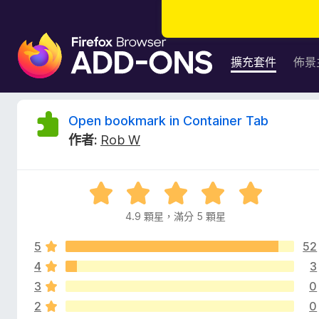
F
i
擴充套件
佈景
r
e
f
O
Open bookmark in Container Tab
o
作者:
Rob W
x
p
瀏
覽
e
評
器
價
附
4.9 顆星，滿分 5 顆星
n
4
加
.
元
5
52
9
b
件
分
4
3
，
3
0
o
滿
2
0
分