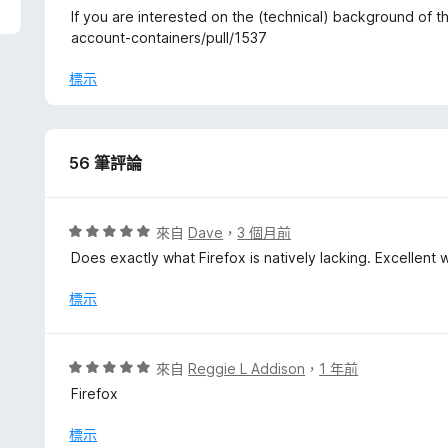
If you are interested on the (technical) background of th
account-containers/pull/1537
標示
56 筆評論
評
來自
Dave
，
3 個月前
價
Does exactly what Firefox is natively lacking. Excellent 
5
分
標示
，
滿
分
評
來自
Reggie L Addison
，
1 年前
5
價
Firefox
分
5
分
標示