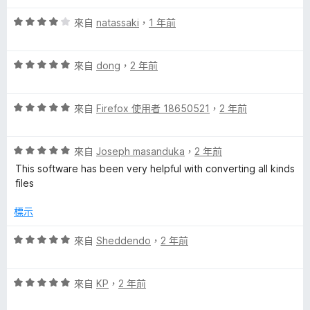
，
5
滿
分
O
評
來自
natassaki
，
1 年前
分
價
5
4
n
分
評
分
來自
dong
，
2 年前
價
，
l
5
滿
評
分
來自
Firefox 使用者 18650521
，
2 年前
分
i
價
，
5
5
滿
分
評
分
來自
Joseph masanduka
，
2 年前
分
n
價
，
5
This software has been very helpful with converting all kinds
5
滿
分
files
e
分
分
，
5
標示
-
滿
分
分
評
來自
Sheddendo
，
2 年前
5
C
價
分
5
評
分
來自
KP
，
2 年前
o
價
，