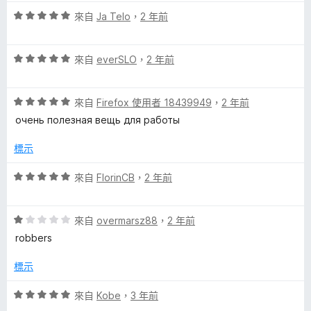
5
滿
n
評
分
來自
Ja Telo
，
2 年前
分
價
，
5
v
5
滿
分
評
分
來自
everSLO
，
2 年前
分
價
，
5
e
5
滿
分
評
分
來自
Firefox 使用者 18439949
，
2 年前
分
r
價
，
5
очень полезная вещь для работы
5
滿
分
t
分
分
標示
，
5
滿
分
.
評
來自
FlorinCB
，
2 年前
分
價
5
5
c
分
評
分
來自
overmarsz88
，
2 年前
價
，
robbers
o
1
滿
分
分
標示
m
，
5
滿
分
評
來自
Kobe
，
3 年前
分
價