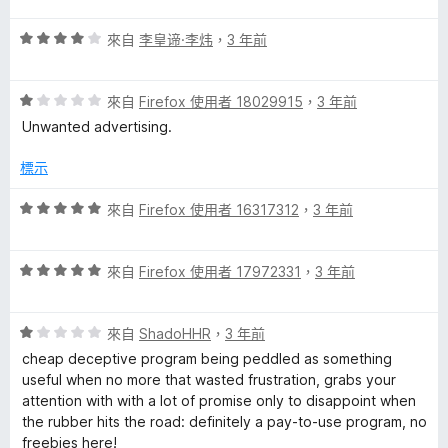
的
5
5
分
評
分
來自
李皇谛·李炜
，
3 年前
評
價
，
4
滿
論
評
分
來自
Firefox 使用者 18029915
，
3 年前
分
價
，
5
Unwanted advertising.
1
滿
分
分
分
標示
，
5
滿
分
評
來自
Firefox 使用者 16317312
，
3 年前
分
價
5
5
分
評
分
來自
Firefox 使用者 17972331
，
3 年前
價
，
5
滿
評
分
來自
ShadoHHR
，
3 年前
分
價
，
5
cheap deceptive program being peddled as something
1
滿
分
useful when no more that wasted frustration, grabs your
分
分
attention with with a lot of promise only to disappoint when
，
5
the rubber hits the road: definitely a pay-to-use program, no
滿
分
freebies here!