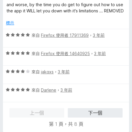
分
and worse, by the time you do get to figure out how to use
5
the app it WILL let you down with it's limitations ... REMOVED
分
標示
評
來自
Firefox 使用者 17911369
，
3 年前
價
5
評
分
來自
Firefox 使用者 14640925
，
3 年前
價
，
5
滿
評
分
來自
jakqxs
，
3 年前
分
價
，
5
4
滿
分
評
分
來自
Darlene
，
3 年前
分
價
，
5
5
滿
分
分
分
上一個
下一個
，
5
滿
分
第 1 頁，共 8 頁
分