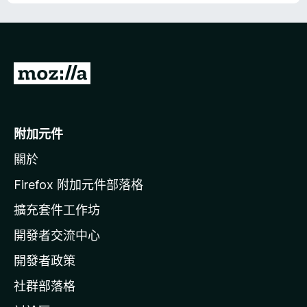
5
分
前
往
M
o
附加元件
z
關於
i
l
Firefox 附加元件部落格
l
擴充套件工作坊
a
開發者交流中心
官
網
開發者政策
社群部落格