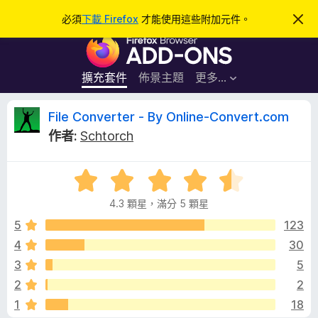
搜
登入
必須
下載 Firefox
才能使用這些附加元件。
忽
略
尋
F
此
通
i
知
r
擴充套件
佈景主題
更多…
e
f
F
File Converter - By Online-Convert.com
o
作者:
Schtorch
x
i
瀏
評
覽
l
價
器
4.3 顆星，滿分 5 顆星
4
附
e
.
5
123
加
3
4
30
元
C
分
件
3
5
，
滿
o
2
2
分
1
18
5