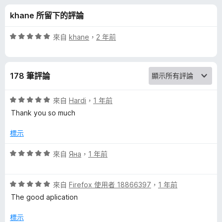
n
分
khane 所留下的評論
v
評
來自
khane
，
2 年前
e
價
5
分
r
178 筆評論
，
滿
t
分
評
來自
Hardi
，
1 年前
5
價
Thank you so much
e
分
5
分
標示
，
r
滿
評
來自
Яна
，
1 年前
分
價
-
5
5
分
評
分
來自
Firefox 使用者 18866397
，
1 年前
B
價
，
The good aplication
5
滿
y
分
分
標示