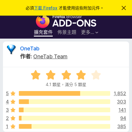
搜
登入
必須
下載 Firefox
才能使用這些附加元件。
忽
略
尋
F
此
通
i
知
r
擴充套件
佈景主題
更多…
e
f
O
OneTab
o
作者:
OneTab Team
x
n
瀏
評
覽
e
價
器
4.1 顆星，滿分 5 顆星
4
附
T
.
5
1,852
加
1
4
303
元
a
分
件
3
141
，
滿
b
2
94
分
1
385
5