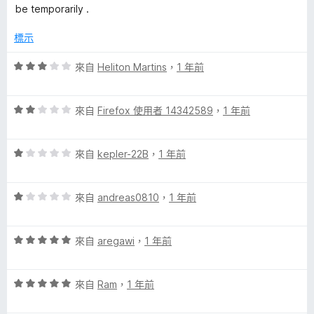
，
5
be temporarily .
滿
分
分
標示
5
分
評
來自
Heliton Martins
，
1 年前
價
3
評
分
來自
Firefox 使用者 14342589
，
1 年前
價
，
2
滿
評
分
來自
kepler-22B
，
1 年前
分
價
，
5
1
滿
分
評
分
來自
andreas0810
，
1 年前
分
價
，
5
1
滿
分
評
分
來自
aregawi
，
1 年前
分
價
，
5
5
滿
分
評
分
來自
Ram
，
1 年前
分
價
，
5
5
滿