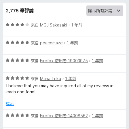
的
分
2,775 筆評論
評
評
來自
MGJ Sakazaki
，
1 年前
論
價
4
評
分
來自
peacemaze
，
1 年前
價
，
5
滿
評
分
來自
Firefox 使用者 19003975
，
1 年前
分
價
，
5
5
滿
分
評
分
來自
Maria Trika
，
1 年前
分
價
，
5
I believe that you may have inquired all of my reviews in
5
滿
分
each one form!
分
分
，
5
標示
滿
分
分
評
來自
Firefox 使用者 14008562
，
1 年前
5
價
分
5