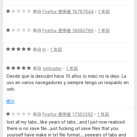
1
評
分
來自
Firefox 使用者 18787644
，
1 年前
價
，
1
滿
評
分
來自
Firefox 使用者 18960786
，
1 年前
分
價
，
5
1
滿
分
評
分
來自
jh
，
1 年前
分
價
，
5
5
滿
分
評
分
來自
vinitrader
，
1 年前
分
價
，
5
Desde que la descubrí hace 10 años (o más) no la dejo. La
5
滿
分
uso en varios navegadores y siempre tengo un respaldo en
分
分
usb.
，
5
滿
分
標示
分
5
評
來自
Firefox 使用者 17365592
，
1 年前
分
價
lost all my tabs...like years of tabs...and I just now realized
1
there is no save file...just fucking url save files that you
分
yourself have make in txt file format....yeeears of tabs and