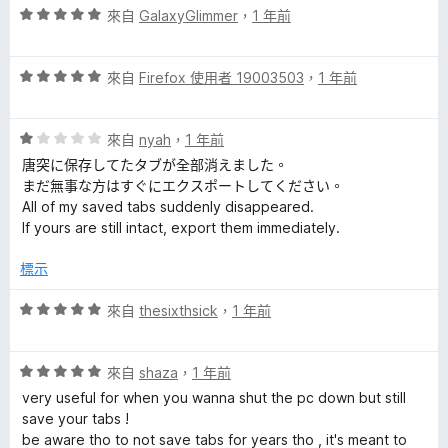
評
分
來自
GalaxyGlimmer
，
1 年前
價
，
5
滿
評
分
來自
Firefox 使用者 19003503
，
1 年前
分
價
，
5
5
滿
分
評
分
來自
nyah
，
1 年前
分
價
，
5
唐突に保存してたタブが全部消えました。
1
滿
分
まだ無事な方はすぐにエクスポートしてください。
分
分
All of my saved tabs suddenly disappeared.
，
5
If yours are still intact, export them immediately.
滿
分
分
標示
5
分
評
來自
thesixthsick
，
1 年前
價
5
評
分
來自
shaza
，
1 年前
價
，
very useful for when you wanna shut the pc down but still
5
滿
save your tabs !
分
分
be aware tho to not save tabs for years tho , it's meant to