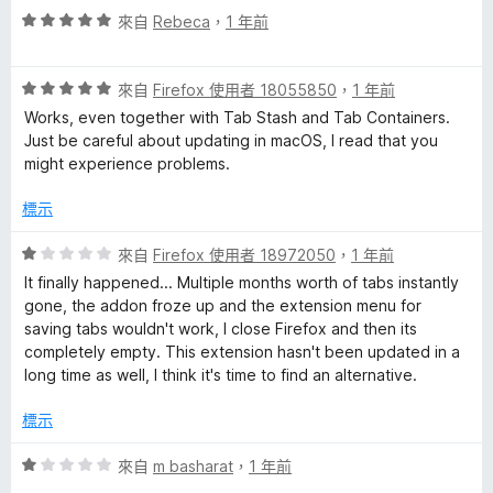
分
評
分
來自
Rebeca
，
1 年前
分
價
，
5
5
滿
分
評
分
來自
Firefox 使用者 18055850
，
1 年前
分
價
，
5
Works, even together with Tab Stash and Tab Containers.
5
滿
分
Just be careful about updating in macOS, I read that you
分
分
might experience problems.
，
5
滿
分
標示
分
5
評
來自
Firefox 使用者 18972050
，
1 年前
分
價
It finally happened... Multiple months worth of tabs instantly
1
gone, the addon froze up and the extension menu for
分
saving tabs wouldn't work, I close Firefox and then its
，
completely empty. This extension hasn't been updated in a
滿
long time as well, I think it's time to find an alternative.
分
5
標示
分
評
來自
m basharat
，
1 年前
價