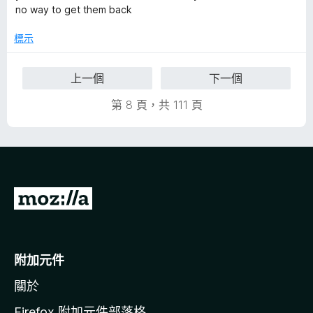
，
no way to get them back
滿
分
標示
5
分
上一個
下一個
第 8 頁，共 111 頁
前
往
M
o
附加元件
z
關於
i
l
Firefox 附加元件部落格