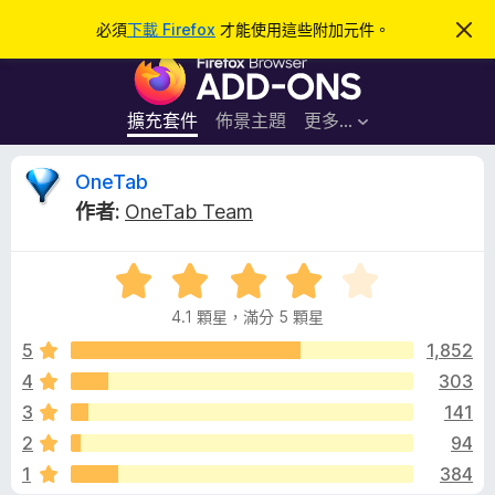
搜
登入
必須
下載 Firefox
才能使用這些附加元件。
忽
略
尋
F
此
通
i
知
r
擴充套件
佈景主題
更多…
e
f
O
OneTab
o
作者:
OneTab Team
x
n
瀏
評
覽
e
價
器
4.1 顆星，滿分 5 顆星
4
附
T
.
5
1,852
加
1
4
303
元
a
分
件
3
141
，
滿
b
2
94
分
1
384
5