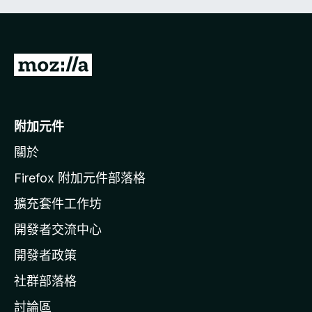
前
往
M
o
附加元件
z
關於
i
l
Firefox 附加元件部落格
l
擴充套件工作坊
a
開發者交流中心
官
網
開發者政策
社群部落格
討論區