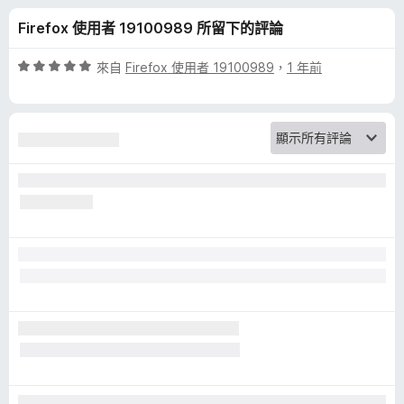
的
分
Firefox 使用者 19100989 所留下的評論
評
評
來自
Firefox 使用者 19100989
，
1 年前
論
價
5
分
，
滿
分
5
分