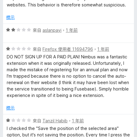
分
websites. This behavior is therefore somewhat suspicious.
u
標示
r
評
來自
aslanpayi
，
1 年前
價
e
2
評
分
來自
Firefox 使用者 11694796
，
1 年前
:
價
，
DO NOT SIGN UP FOR A PAID PLAN! Nimbus was a fantastic
1
滿
extension when it was originally released. Unfortunately, I
S
分
分
made the mistake of registering for an annual plan and now
，
5
I'm trapped because there is no option to cancel the auto-
滿
分
renewal on their website (I think it may have been lost when
c
分
the service transitioned to being Fusebase). Simply horrible
5
experience in spite of it being a nice extension.
r
分
標示
e
評
來自
Tanzil Habib
，
1 年前
e
價
I checked the "Save the position of the selected area"
1
option, but it's not saving the position. Every time I press the