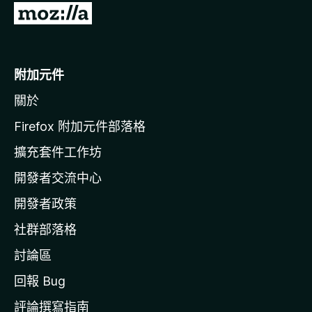
前
往
M
o
附加元件
z
關於
i
l
Firefox 附加元件部落格
l
擴充套件工作坊
a
開發者交流中心
官
網
開發者政策
社群部落格
討論區
回報 Bug
評論撰寫指南