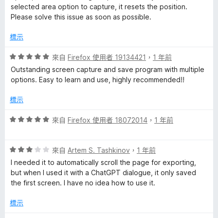
分
selected area option to capture, it resets the position.
n
，
Please solve this issue as soon as possible.
滿
s
分
標示
5
h
分
評
來自
Firefox 使用者 19134421
，
1 年前
價
Outstanding screen capture and save program with multiple
o
5
options. Easy to learn and use, highly recommended!!
分
，
標示
t
滿
分
評
來自
Firefox 使用者 18072014
，
1 年前
,
5
價
分
5
E
評
分
來自
Artem S. Tashkinov
，
1 年前
價
，
I needed it to automatically scroll the page for exporting,
3
d
滿
but when I used it with a ChatGPT dialogue, it only saved
分
分
the first screen. I have no idea how to use it.
，
5
i
滿
分
標示
分