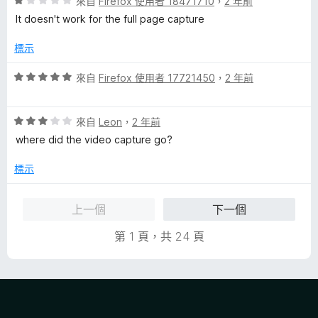
評
來自
Firefox 使用者 18471710
，
2 年前
價
It doesn't work for the full page capture
1
分
標示
，
滿
評
來自
Firefox 使用者 17721450
，
2 年前
分
價
5
5
分
評
分
來自
Leon
，
2 年前
價
，
where did the video capture go?
3
滿
分
分
標示
，
5
滿
分
上一個
下一個
分
5
第 1 頁，共 24 頁
分