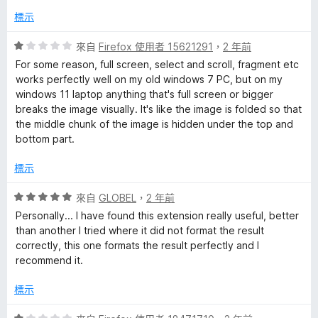
標示
評
來自
Firefox 使用者 15621291
，
2 年前
價
For some reason, full screen, select and scroll, fragment etc
1
works perfectly well on my old windows 7 PC, but on my
分
windows 11 laptop anything that's full screen or bigger
，
breaks the image visually. It's like the image is folded so that
滿
the middle chunk of the image is hidden under the top and
分
bottom part.
5
分
標示
評
來自
GLOBEL
，
2 年前
價
Personally... I have found this extension really useful, better
5
than another I tried where it did not format the result
分
correctly, this one formats the result perfectly and I
，
recommend it.
滿
分
標示
5
分