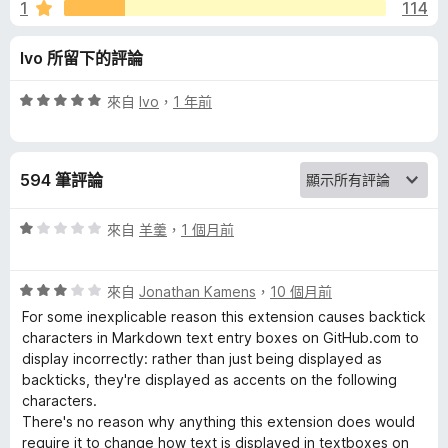
S
1
114
5
分
c
Ivo 所留下的評論
r
評
來自
Ivo
，
1 年前
價
e
5
分
594 筆評論
，
e
滿
分
評
來自
羊羹
，
1 個月前
n
5
價
分
1
C
評
分
來自
Jonathan Kamens
，
10 個月前
價
，
For some inexplicable reason this extension causes backtick
3
滿
a
characters in Markdown text entry boxes on GitHub.com to
分
分
display incorrectly: rather than just being displayed as
，
5
backticks, they're displayed as accents on the following
p
滿
分
characters.
分
There's no reason why anything this extension does would
t
5
require it to change how text is displayed in textboxes on