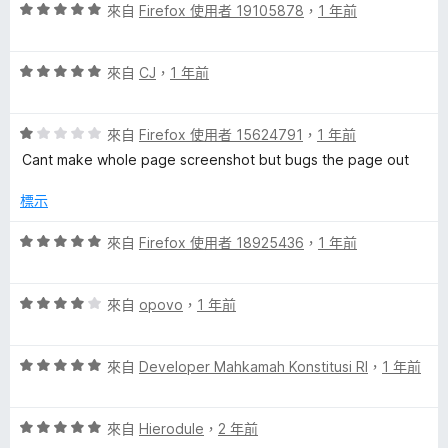
t
5
評
來自
Firefox 使用者 19105878
，
1 年前
分
價
,
5
評
分
來自
CJ
，
1 年前
價
，
A
5
滿
評
分
來自
Firefox 使用者 15624791
，
1 年前
分
n
價
，
5
Cant make whole page screenshot but bugs the page out
1
滿
分
n
分
分
標示
，
5
o
滿
分
評
來自
Firefox 使用者 18925436
，
1 年前
分
價
5
5
t
分
評
分
來自
opovo
，
1 年前
價
，
a
4
滿
評
分
來自
Developer Mahkamah Konstitusi RI
，
1 年前
分
t
價
，
5
5
滿
分
評
分
來自
Hierodule
，
2 年前
分
e