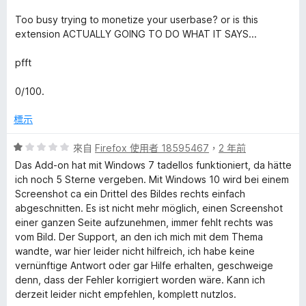
滿
分
Too busy trying to monetize your userbase? or is this
5
extension ACTUALLY GOING TO DO WHAT IT SAYS...
分
pfft
0/100.
標示
評
來自
Firefox 使用者 18595467
，
2 年前
價
Das Add-on hat mit Windows 7 tadellos funktioniert, da hätte
1
ich noch 5 Sterne vergeben. Mit Windows 10 wird bei einem
分
Screenshot ca ein Drittel des Bildes rechts einfach
，
abgeschnitten. Es ist nicht mehr möglich, einen Screenshot
滿
einer ganzen Seite aufzunehmen, immer fehlt rechts was
分
vom Bild. Der Support, an den ich mich mit dem Thema
5
wandte, war hier leider nicht hilfreich, ich habe keine
分
vernünftige Antwort oder gar Hilfe erhalten, geschweige
denn, dass der Fehler korrigiert worden wäre. Kann ich
derzeit leider nicht empfehlen, komplett nutzlos.