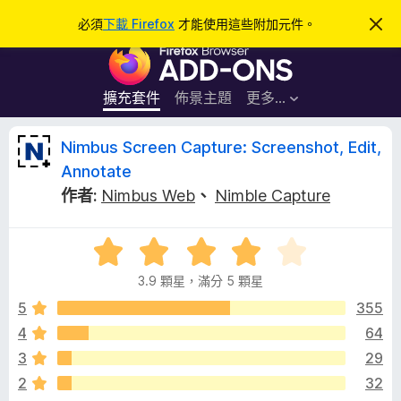
搜
登入
必須
下載 Firefox
才能使用這些附加元件。
忽
略
尋
F
此
通
i
知
r
擴充套件
佈景主題
更多…
e
f
N
Nimbus Screen Capture: Screenshot, Edit,
o
Annotate
x
i
作者:
Nimbus Web
、
Nimble Capture
瀏
覽
m
器
評
價
附
b
3.9 顆星，滿分 5 顆星
3
加
.
5
355
元
u
9
件
4
64
分
s
3
29
，
滿
2
32
分