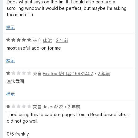
價
，
5
Does what it says on the tin. If it could also capture a
5
滿
分
scrolling window it would be perfect, but maybe I'm asking
的
分
分
too much. :-)
，
5
評
滿
分
標示
分
論
5
評
來自
sk0t
，
2 年前
分
價
most useful add-on for me
5
分
標示
，
滿
評
來自
Firefox 使用者 16931407
，
2 年前
分
價
無法截圖
5
1
分
分
標示
，
滿
評
來自
JasonM23
，
2 年前
分
價
Tried using this to capture pages from a React based site...
5
1
did not go well.
分
分
，
0/5 frankly