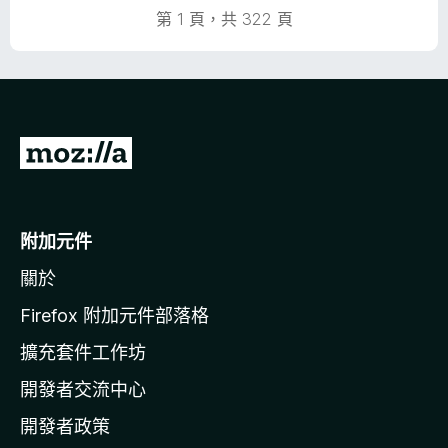
滿
第 1 頁，共 322 頁
分
5
分
前
往
M
o
附加元件
z
關於
i
l
Firefox 附加元件部落格
l
擴充套件工作坊
a
開發者交流中心
官
網
開發者政策