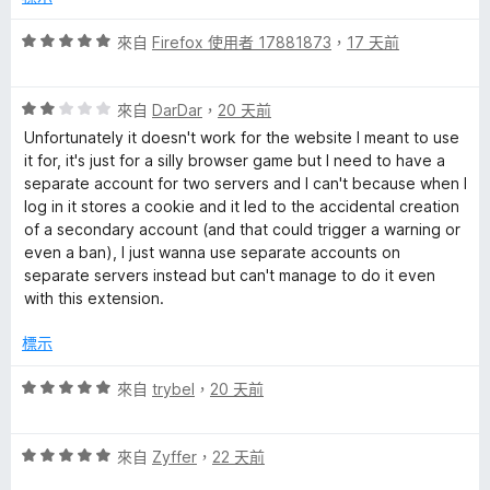
分
5
評
來自
Firefox 使用者 17881873
，
17 天前
分
價
5
評
分
來自
DarDar
，
20 天前
價
，
Unfortunately it doesn't work for the website I meant to use
2
滿
it for, it's just for a silly browser game but I need to have a
分
分
separate account for two servers and I can't because when I
，
5
log in it stores a cookie and it led to the accidental creation
滿
分
of a secondary account (and that could trigger a warning or
分
even a ban), I just wanna use separate accounts on
5
separate servers instead but can't manage to do it even
分
with this extension.
標示
評
來自
trybel
，
20 天前
價
5
評
分
來自
Zyffer
，
22 天前
價
，