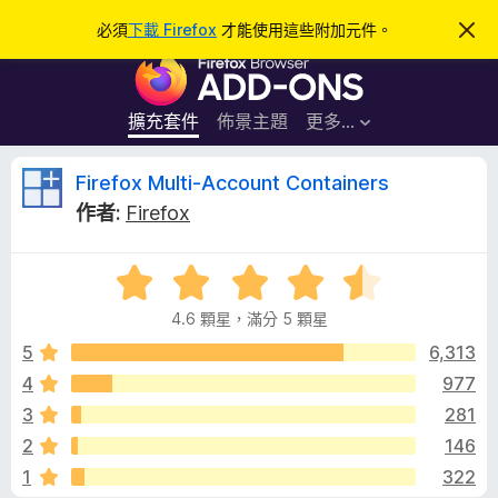
搜
登入
必須
下載 Firefox
才能使用這些附加元件。
忽
略
尋
F
此
通
i
知
r
擴充套件
佈景主題
更多…
e
f
F
Firefox Multi-Account Containers
o
作者:
Firefox
x
i
瀏
評
覽
r
價
器
4.6 顆星，滿分 5 顆星
4
附
e
.
5
6,313
加
6
4
977
元
f
分
件
3
281
，
滿
o
2
146
分
1
322
5