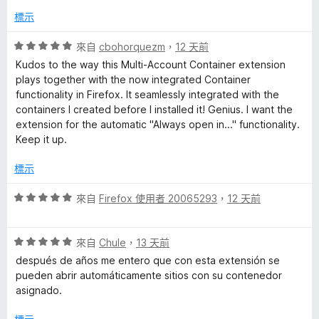
i
滿
分
標示
分
5
n
評
來自
cbohorquezm
，
12 天前
分
價
Kudos to the way this Multi-Account Container extension
5
e
plays together with the now integrated Container
分
functionality in Firefox. It seamlessly integrated with the
，
containers I created before I installed it! Genius. I want the
r
滿
extension for the automatic "Always open in..." functionality.
分
Keep it up.
s
5
分
標示
的
評
來自
Firefox 使用者 20065293
，
12 天前
價
評
5
評
分
來自
Chule
，
13 天前
論
價
，
después de años me entero que con esta extensión se
5
滿
pueden abrir automáticamente sitios con su contenedor
分
分
asignado.
，
5
滿
分