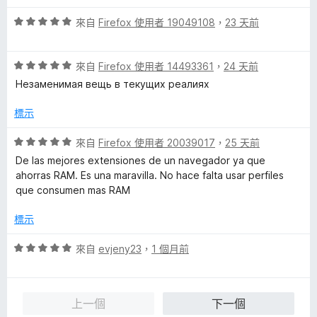
5
滿
評
分
來自
Firefox 使用者 19049108
，
23 天前
分
價
，
5
5
滿
分
評
分
來自
Firefox 使用者 14493361
，
24 天前
分
價
，
5
Незаменимая вещь в текущих реалиях
5
滿
分
分
分
標示
，
5
滿
分
評
來自
Firefox 使用者 20039017
，
25 天前
分
價
De las mejores extensiones de un navegador ya que
5
5
ahorras RAM. Es una maravilla. No hace falta usar perfiles
分
分
que consumen mas RAM
，
滿
標示
分
5
評
來自
evjeny23
，
1 個月前
分
價
5
分
上一個
下一個
，