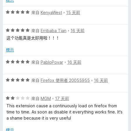
標示
分
5
評
來自
KenyaWest
，
15 天前
分
價
5
評
分
來自
Erribaba Tian
，
16 天前
價
，
这个功能真是太好用啦！！！
5
滿
分
分
標示
，
5
滿
分
評
來自
PabloPovar
，
16 天前
分
價
5
5
分
評
分
來自
Firefox 使用者 20055955
，
16 天前
價
，
5
滿
評
分
來自
MGM
，
17 天前
分
價
，
5
This extension cause a continuously load on firefox from
2
滿
分
time to time. As soon as disable it everything works fine. It's
分
分
a shame because it is very useful
，
5
滿
分
標示