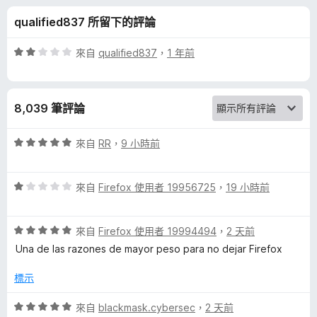
x
分
qualified837 所留下的評論
M
評
來自
qualified837
，
1 年前
u
價
2
分
l
8,039 筆評論
，
滿
t
分
評
來自
RR
，
9 小時前
5
價
i
分
5
評
分
來自
Firefox 使用者 19956725
，
19 小時前
價
，
-
1
滿
評
分
來自
Firefox 使用者 19994494
，
2 天前
分
A
價
，
5
Una de las razones de mayor peso para no dejar Firefox
5
滿
分
c
分
分
標示
，
5
c
滿
分
評
來自
blackmask.cybersec
，
2 天前