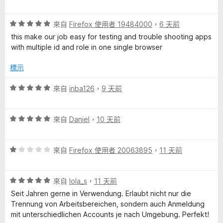
分
價
5
5
o
分
評
分
來自
Firefox 使用者 19484000
，
6 天前
價
，
this make our job easy for testing and trouble shooting apps
u
5
滿
with multiple id and role in one single browser
分
分
n
，
5
標示
滿
分
分
t
評
來自
inba126
，
9 天前
5
價
分
5
C
評
分
來自
Daniel
，
10 天前
價
，
o
5
滿
評
分
來自
Firefox 使用者 20063895
，
11 天前
分
n
價
，
5
1
滿
分
評
分
來自
lola_s
，
11 天前
分
t
價
，
5
Seit Jahren gerne in Verwendung. Erlaubt nicht nur die
5
滿
分
Trennung von Arbeitsbereichen, sondern auch Anmeldung
a
分
分
mit unterschiedlichen Accounts je nach Umgebung. Perfekt!
，
5