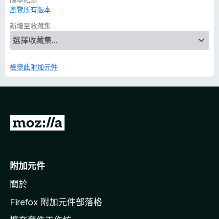
瀏覽所有版本
新增至收藏集
檢舉此附加元件
前
往
M
o
附加元件
z
關於
i
l
Firefox 附加元件部落格
l