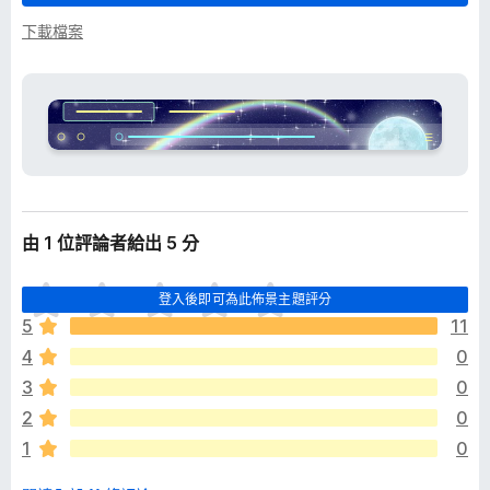
下載檔案
由 1 位評論者給出 5 分
目
登入後即可為此佈景主題評分
前
5
11
沒
4
0
有
評
3
0
分
2
0
1
0