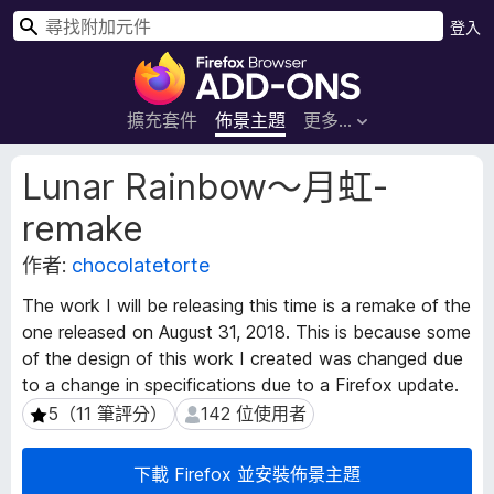
搜
登入
尋
F
i
r
擴充套件
佈景主題
更多…
e
f
擴
Lunar Rainbow〜月虹-
o
充
remake
套
x
件
瀏
作者:
chocolatetorte
後
覽
設
器
The work I will be releasing this time is a remake of the
資
附
one released on August 31, 2018. This is because some
料
加
of the design of this work I created was changed due
元
to a change in specifications due to a Firefox update.
件
5（11 筆評分）
142 位使用者
5（11 筆評分）
142 位使用者
下載 Firefox 並安裝佈景主題