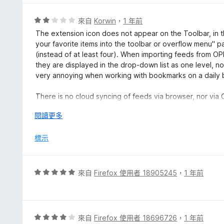
5
分
分
，
評
來自
Korwin
，
1 年前
滿
價
The extension icon does not appear on the Toolbar, in t
分
2
your favorite items into the toolbar or overflow menu" pa
5
分
(instead of at least four). When importing feeds from OPM
分
，
they are displayed in the drop-down list as one level, no
滿
very annoying when working with bookmarks on a daily ba
分
5
There is no cloud syncing of feeds via browser, nor vi
分
展
閱讀更多
Mozilla Firefox 140.0b1 (64-bit), Livemarks 3.8 (4 Mar
開
後
標示
評
來自
Firefox 使用者 18905245
，
1 年前
價
5
分
，
評
來自
Firefox 使用者 18696726
，
1 年前