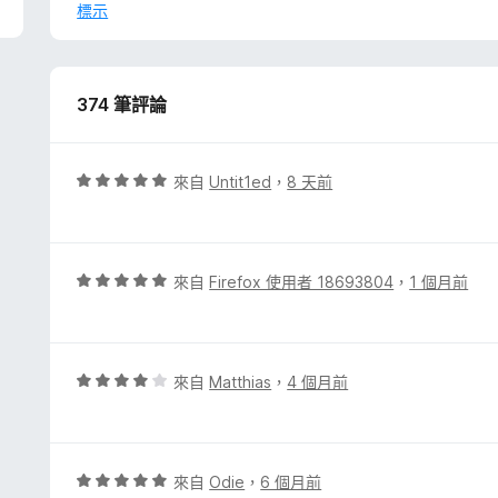
後
標示
374 筆評論
評
來自
Untit1ed
，
8 天前
價
5
分
，
評
來自
Firefox 使用者 18693804
，
1 個月前
滿
價
分
5
5
分
分
，
評
來自
Matthias
，
4 個月前
滿
價
分
4
5
分
分
，
評
來自
Odie
，
6 個月前
滿