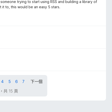
as someone trying to start using RSS and building a library of
 it to, this would be an easy 5 stars.
4
5
6
7
下一個
頁，共 15 頁