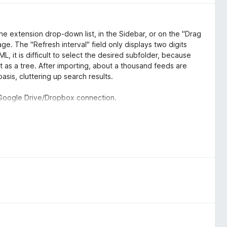
he extension drop-down list, in the Sidebar, or on the "Drag
ge. The "Refresh interval" field only displays two digits
L, it is difficult to select the desired subfolder, because
t as a tree. After importing, about a thousand feeds are
sis, cluttering up search results.
a Google Drive/Dropbox connection.
 2024), Microsoft Windows 10.0.19045.5854.