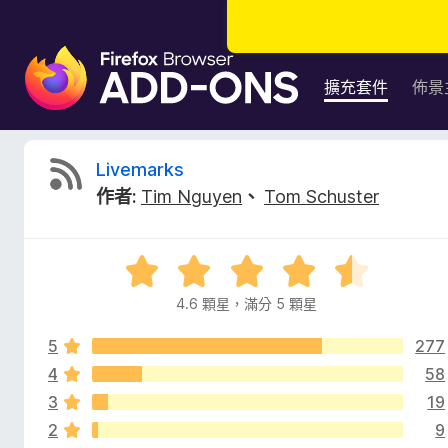
F
i
擴充套件
佈景
r
e
f
L
Livemarks
o
作者:
Tim Nguyen
、
Tom Schuster
x
i
瀏
覽
v
評
器
價
附
4.6 顆星，滿分 5 顆星
e
4
加
.
元
5
277
6
m
件
分
4
58
，
3
19
a
滿
2
9
分