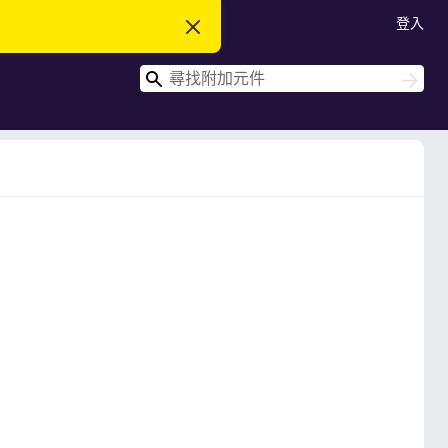
登入
忽
略
此
搜
通
搜
知
尋
尋