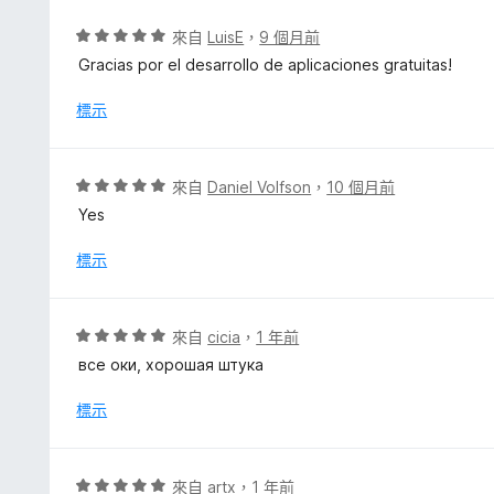
分
分
，
評
來自
LuisE
，
9 個月前
滿
價
Gracias por el desarrollo de aplicaciones gratuitas!
分
5
5
分
標示
分
，
滿
分
評
來自
Daniel Volfson
，
10 個月前
5
價
Yes
分
5
分
標示
，
滿
分
評
來自
cicia
，
1 年前
5
價
все оки, хорошая штука
分
5
分
標示
，
滿
分
評
來自
artx
，
1 年前