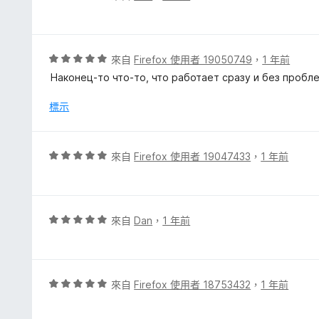
5
價
分
5
分
，
評
來自
Firefox 使用者 19050749
，
1 年前
滿
價
Наконец-то что-то, что работает сразу и без пробл
分
5
5
分
標示
分
，
滿
分
評
來自
Firefox 使用者 19047433
，
1 年前
5
價
分
5
分
，
評
來自
Dan
，
1 年前
滿
價
分
5
5
分
分
，
評
來自
Firefox 使用者 18753432
，
1 年前
滿
價
分
5