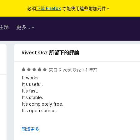
必須
下載 Firefox
才能使用這些附加元件。
主題
更多…
Rivest Osz 所留下的評論
評
來自
Rivest Osz
，
1 年前
價
It works.
5
It's useful.
分
It's fast.
，
It's stable.
滿
It's completely free.
分
It's open source.
5
分
It's perfect.
展
閱讀更多
開