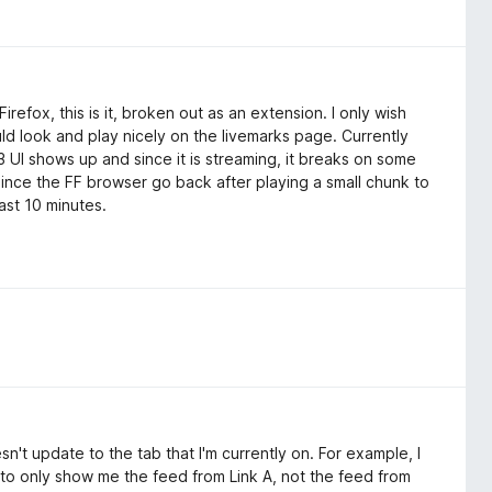
refox, this is it, broken out as an extension. I only wish
ld look and play nicely on the livemarks page. Currently
3 UI shows up and since it is streaming, it breaks on some
 since the FF browser go back after playing a small chunk to
ast 10 minutes.
doesn't update to the tab that I'm currently on. For example, I
it to only show me the feed from Link A, not the feed from