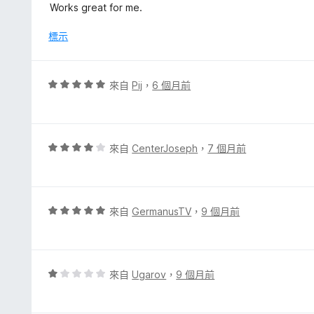
價
Works great for me.
分
5
5
分
標示
分
，
滿
分
評
來自
Pij
，
6 個月前
5
價
分
5
分
，
評
來自
CenterJoseph
，
7 個月前
滿
價
分
4
5
分
分
，
評
來自
GermanusTV
，
9 個月前
滿
價
分
5
5
分
分
，
評
來自
Ugarov
，
9 個月前
滿
價
分
1
5