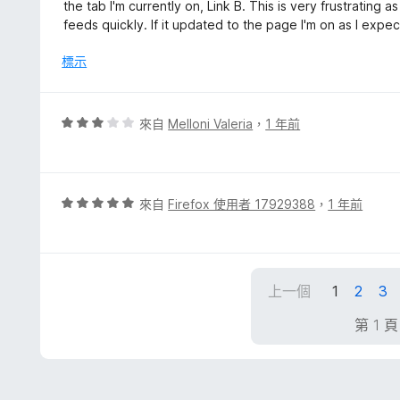
分
the tab I'm currently on, Link B. This is very frustrating 
分
，
feeds quickly. If it updated to the page I'm on as I expect
滿
分
標示
5
分
評
來自
Melloni Valeria
，
1 年前
價
3
分
，
評
來自
Firefox 使用者 17929388
，
1 年前
滿
價
分
5
5
分
分
，
上一個
1
2
3
滿
分
第 1 
5
分