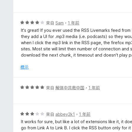
滿
價
分
4
5
分
分
，
評
來自
Sam
，
1 年前
滿
價
It's great! If you ever used the RSS Livemarks feed from Fi
分
4
they add a UI for .mp3 media (i.e. podcasts) so they wou
5
分
when I click the mp3 link in the RSS page, the firefox mp
分
，
sites. Most site will limit then number of connection and
滿
download the next chunk, it timesout and doesn't play p
分
5
標示
分
評
來自
解体中共救中国
，
1 年前
價
5
分
，
評
來自
abbey2k1
，
1 年前
滿
價
It works for sure, but like a lot of extensions like it, it 
分
3
go from Link A to Link B. I click the RSS button only for 
5