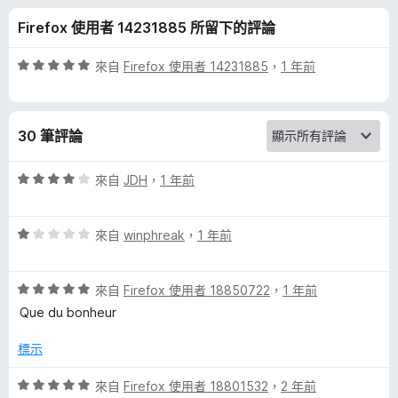
c
分
Firefox 使用者 14231885 所留下的評論
h
評
來自
Firefox 使用者 14231885
，
1 年前
a
價
5
分
t
30 筆評論
，
滿
s
分
評
來自
JDH
，
1 年前
5
價
S
分
4
評
分
來自
winphreak
，
1 年前
價
，
o
1
滿
評
分
來自
Firefox 使用者 18850722
，
1 年前
分
l
價
，
5
Que du bonheur
5
滿
分
i
分
分
標示
，
5
d
滿
分
評
來自
Firefox 使用者 18801532
，
2 年前