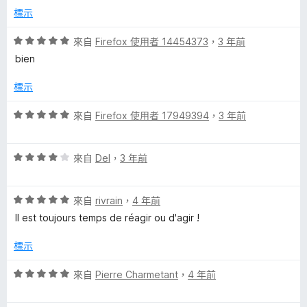
滿
分
標示
分
5
評
來自
Firefox 使用者 14454373
，
3 年前
分
價
bien
5
分
標示
，
滿
評
來自
Firefox 使用者 17949394
，
3 年前
分
價
5
5
分
評
分
來自
Del
，
3 年前
價
，
4
滿
評
分
來自
rivrain
，
4 年前
分
價
，
5
Il est toujours temps de réagir ou d'agir !
5
滿
分
分
分
標示
，
5
滿
分
評
來自
Pierre Charmetant
，
4 年前
分
價
5
5