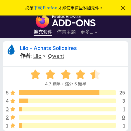
搜
登入
必須
下載 Firefox
才能使用這些附加元件。
忽
略
尋
F
此
通
i
知
r
擴充套件
佈景主題
更多…
e
f
L
Lilo - Achats Solidaires
o
作者:
Lilo
、
Qwant
x
i
瀏
評
覽
l
價
器
4.7 顆星，滿分 5 顆星
4
附
o
.
5
25
加
7
4
3
元
-
分
件
3
1
，
滿
A
2
0
分
1
1
5