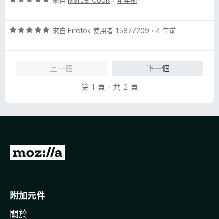
分
來自
Marcel Cools
，
4 年前
分
價
，
5
5
滿
分
評
分
來自
Firefox 使用者 15877209
，
4 年前
分
價
，
5
5
滿
分
分
分
上一個
下一個
，
5
滿
分
第 1 頁，共 2 頁
分
5
分
前
往
M
o
附加元件
z
關於
i