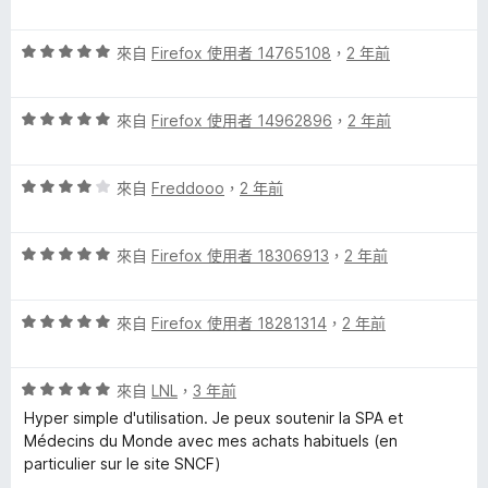
分
價
5
5
a
分
評
分
來自
Firefox 使用者 14765108
，
2 年前
價
，
i
5
滿
評
分
來自
Firefox 使用者 14962896
，
2 年前
分
r
價
，
5
5
滿
分
評
分
來自
Freddooo
，
2 年前
分
e
價
，
5
4
滿
分
s
評
分
來自
Firefox 使用者 18306913
，
2 年前
分
價
，
5
的
5
滿
分
評
分
來自
Firefox 使用者 18281314
，
2 年前
分
價
，
評
5
5
滿
分
評
分
來自
LNL
，
3 年前
分
論
價
，
5
Hyper simple d'utilisation. Je peux soutenir la SPA et
5
滿
分
Médecins du Monde avec mes achats habituels (en
分
分
particulier sur le site SNCF)
，
5