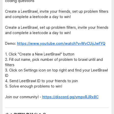
coding questions
Create a LeetBrawl, invite your friends, set up problem filters
and complete a leetcode a day to win!
Create a LeetBrawl, set up problem filters, invite your friends
and complete a leetcode a day to win!
Demo:
https://www.youtube.com/watch?v=WvCUjjJwfYQ
1. Click "Create a New LeetBrawl" button
2. Fill out name, pick number of problem to brawl until and
filters
3. Click on Settings icon on top right and find your LeetBrawl
ID
4. Send LeetBrawl ID to your friends to join
5. Solve enough problems to win!
Join our community! -
https://discord.gg/ympvRJRx8C