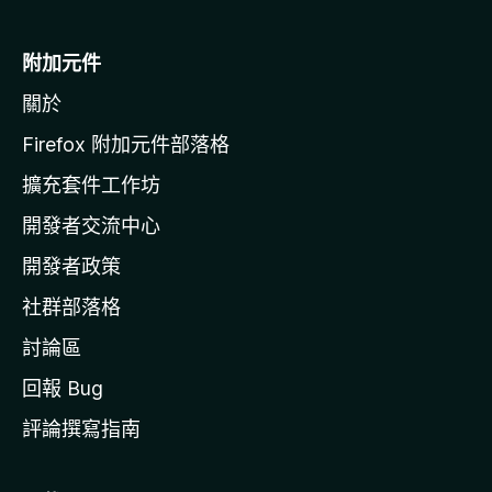
M
o
附加元件
z
關於
i
l
Firefox 附加元件部落格
l
擴充套件工作坊
a
開發者交流中心
官
網
開發者政策
社群部落格
討論區
回報 Bug
評論撰寫指南