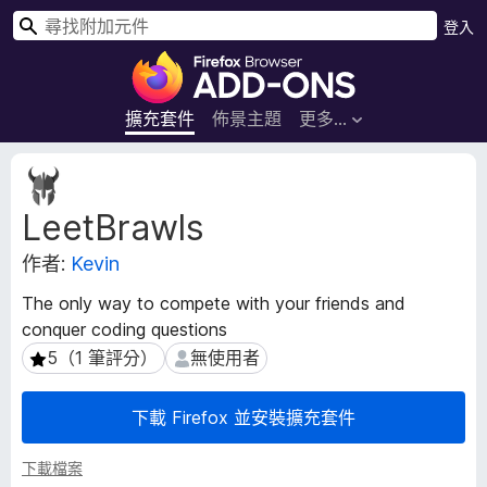
搜
登入
尋
F
i
r
擴充套件
佈景主題
更多…
e
f
擴
o
充
LeetBrawls
套
x
件
瀏
作者:
Kevin
後
覽
設
器
The only way to compete with your friends and
資
附
conquer coding questions
料
加
5（1 筆評分）
無使用者
5（1 筆評分）
無使用者
元
件
下載 Firefox 並安裝擴充套件
下載檔案