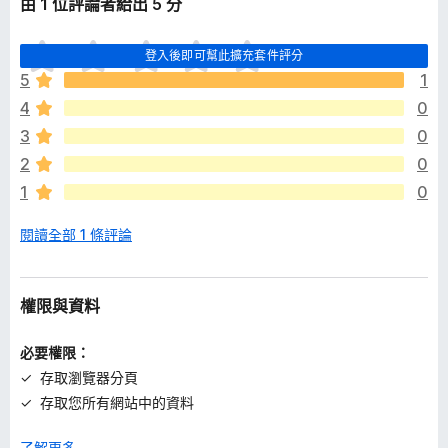
由 1 位評論者給出 5 分
目
登入後即可幫此擴充套件評分
前
5
1
沒
4
0
有
評
3
0
分
2
0
1
0
閱讀全部 1 條評論
權限與資料
必要權限：
存取瀏覽器分頁
存取您所有網站中的資料
了解更多