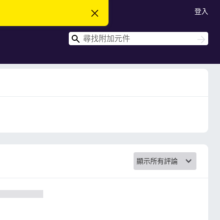
登入
忽
略
此
搜
通
搜
知
尋
尋