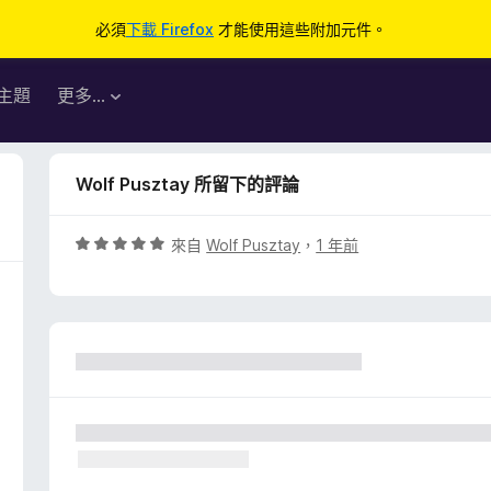
必須
下載 Firefox
才能使用這些附加元件。
主題
更多…
Wolf Pusztay 所留下的評論
評
來自
Wolf Pusztay
，
1 年前
價
5
分
，
滿
分
5
分