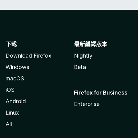
下載
最新編譯版本
Download Firefox
Nightly
Windows
Beta
macOS
iOS
Firefox for Business
Android
Enterprise
Linux
All