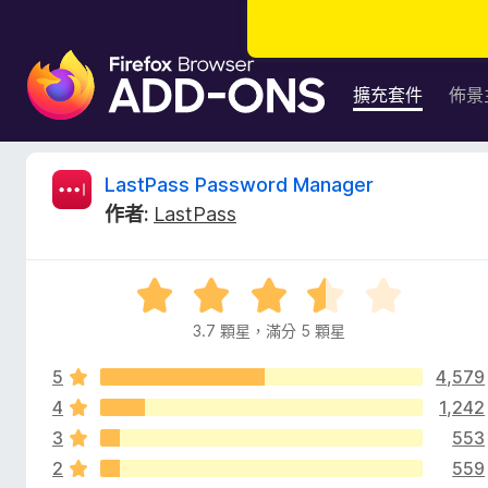
F
i
擴充套件
佈景
r
e
f
L
LastPass Password Manager
o
作者:
LastPass
x
a
瀏
覽
s
評
器
價
附
3.7 顆星，滿分 5 顆星
t
3
加
.
元
5
4,579
7
P
件
分
4
1,242
，
3
553
a
滿
2
559
分