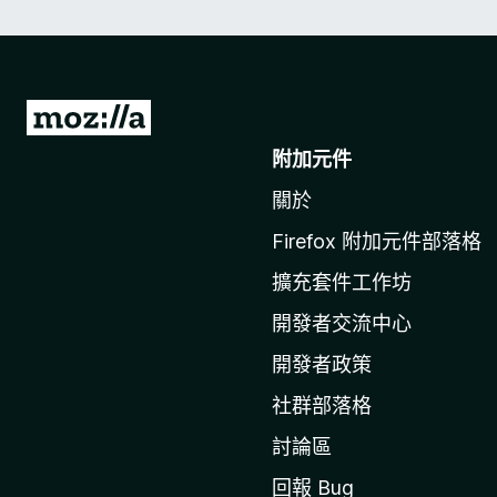
前
往
附加元件
M
關於
o
z
Firefox 附加元件部落格
i
擴充套件工作坊
l
l
開發者交流中心
a
開發者政策
官
社群部落格
網
討論區
回報 Bug