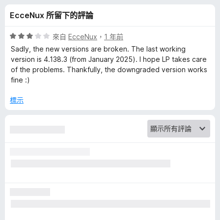
s
分
EcceNux 所留下的評論
s
評
來自
EcceNux
，
1 年前
P
價
Sadly, the new versions are broken. The last working
3
version is 4.138.3 (from January 2025). I hope LP takes care
分
of the problems. Thankfully, the downgraded version works
a
，
fine :)
滿
s
分
標示
5
s
分
w
o
r
d