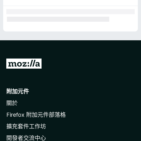
前
往
M
o
附加元件
z
關於
i
l
Firefox 附加元件部落格
l
擴充套件工作坊
a
開發者交流中心
官