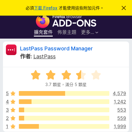
搜
登入
必須
下載 Firefox
才能使用這些附加元件。
忽
略
尋
F
此
通
i
知
r
擴充套件
佈景主題
更多…
e
f
L
LastPass Password Manager
o
作者:
LastPass
x
a
瀏
評
覽
s
價
器
3.7 顆星，滿分 5 顆星
3
附
t
.
5
4,579
加
7
4
1,242
元
P
分
件
3
553
，
滿
a
2
559
分
1
1,999
5