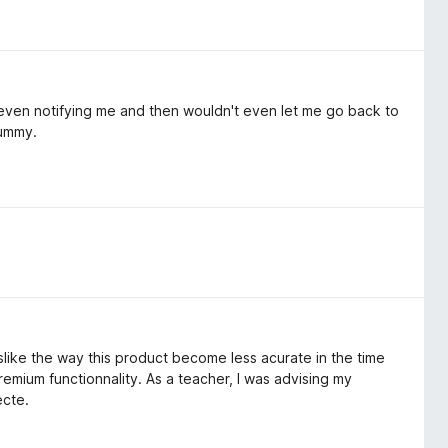
t even notifying me and then wouldn't even let me go back to
cummy.
islike the way this product become less acurate in the time
remium functionnality. As a teacher, I was advising my
ecte.