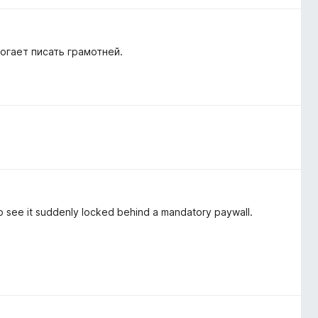
огает писать грамотней.
 to see it suddenly locked behind a mandatory paywall.