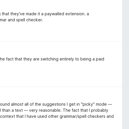
g that they've made it a paywalled extension. a
mar and spell checker.
he fact that they are switching entirely to being a paid
ound almost all of the suggestions I get in "picky" mode —
l than a text — very reasonable. The fact that I probably
 context that I have used other grammar/spell checkers and