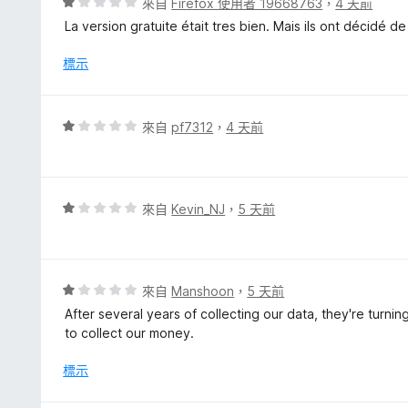
評
來自
Firefox 使用者 19668763
，
4 天前
價
La version gratuite était tres bien. Mais ils ont décidé d
1
分
標示
，
滿
分
評
來自
pf7312
，
4 天前
5
價
分
1
分
，
評
來自
Kevin_NJ
，
5 天前
滿
價
分
1
5
分
分
，
評
來自
Manshoon
，
5 天前
滿
價
After several years of collecting our data, they're turni
分
1
to collect our money.
5
分
分
，
標示
滿
分