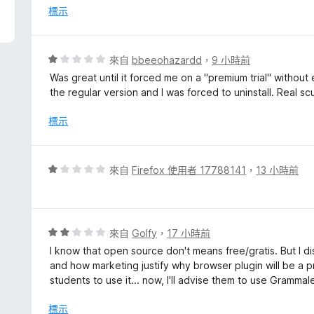
分
標示
，
滿
分
評
來自
bbeeohazardd
，
9 小時前
5
價
Was great until it forced me on a "premium trial" withou
分
1
the regular version and I was forced to uninstall. Real s
分
，
標示
滿
分
5
評
來自
Firefox 使用者 17788141
，
13 小時前
分
價
1
分
，
評
來自
Golfy
，
17 小時前
滿
價
I know that open source don't means free/gratis. But I d
分
2
and how marketing justify why browser plugin will be a p
5
分
students to use it... now, I'll advise them to use Grammal
分
，
滿
標示