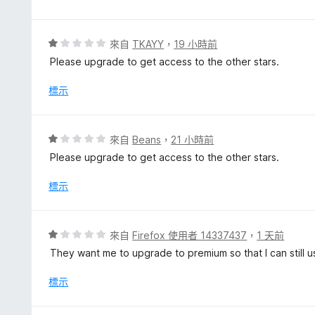
分
5
分
評
來自
TKAYY
，
19 小時前
價
Please upgrade to get access to the other stars.
1
分
標示
，
滿
分
評
來自
Beans
，
21 小時前
5
價
Please upgrade to get access to the other stars.
分
1
分
標示
，
滿
分
評
來自
Firefox 使用者 14337437
，
1 天前
5
價
They want me to upgrade to premium so that I can still us
分
1
分
標示
，
滿