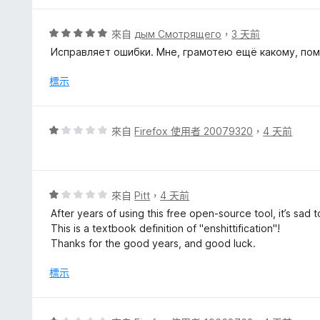
滿
分
評
來自
дым Смотрящего
，
3 天前
5
價
Исправляет ошибки. Мне, грамотею ещё какому, пом
分
5
分
標示
，
滿
分
評
來自
Firefox 使用者 20079320
，
4 天前
5
價
分
1
分
，
評
來自
Pitt
，
4 天前
滿
價
After years of using this free open-source tool, it’s sad
分
1
This is a textbook definition of "enshittification"!
5
分
Thanks for the good years, and good luck.
分
，
滿
標示
分
5
分