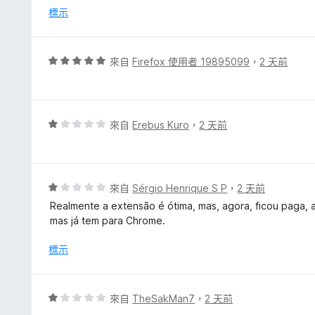
分
標示
5
分
評
來自
Firefox 使用者 19895099
，
2 天前
價
5
分
，
評
來自
Erebus Kuro
，
2 天前
滿
價
分
1
5
分
分
，
評
來自
Sérgio Henrique S P
，
2 天前
滿
價
Realmente a extensão é ótima, mas, agora, ficou paga, a
分
1
mas já tem para Chrome.
5
分
分
，
標示
滿
分
5
評
來自
TheSakMan7
，
2 天前
分
價