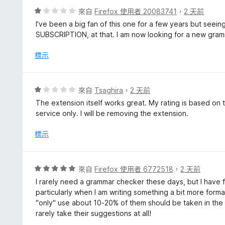
分
評
來自
Firefox 使用者 20083741
，
2 天前
5
價
I've been a big fan of this one for a few years but seein
分
1
SUBSCRIPTION, at that. I am now looking for a new gram
分
，
標示
滿
分
5
評
來自
Tsaghira
，
2 天前
分
價
The extension itself works great. My rating is based on t
1
service only. I will be removing the extension.
分
，
標示
滿
分
5
評
來自
Firefox 使用者 6772518
，
2 天前
分
價
I rarely need a grammar checker these days, but I have f
5
particularly when I am writing something a bit more forma
分
"only" use about 10-20% of them should be taken in the
，
rarely take their suggestions at all!
滿