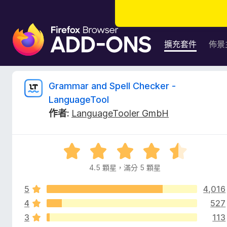
F
i
擴充套件
佈景
r
e
f
G
Grammar and Spell Checker -
o
LanguageTool
x
r
作者:
LanguageTooler GmbH
瀏
覽
a
器
評
附
m
價
加
4.5 顆星，滿分 5 顆星
4
元
m
.
件
5
4,016
5
分
4
527
a
，
3
113
滿