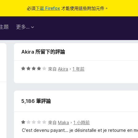
必須
下載 Firefox
才能使用這些附加元件。
主題
更多…
Akira 所留下的評論
評
來自
Akira
，
1 年前
價
4
分
，
5,186 筆評論
滿
分
5
分
評
來自
Maka
，
1 小時前
價
C'est devenu payant... je désinstalle et je retourne en 
1