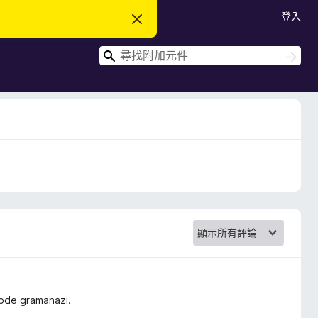
登入
忽
略
此
搜
通
搜
知
尋
尋
mode gramanazi.