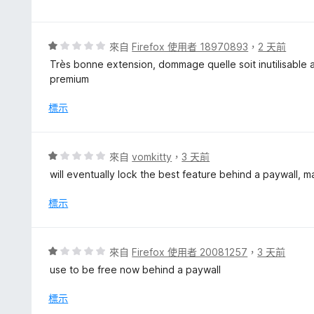
1
分
，
評
來自
Firefox 使用者 18970893
，
2 天前
滿
價
Très bonne extension, dommage quelle soit inutilisabl
分
1
premium
5
分
分
，
標示
滿
分
5
評
來自
vomkitty
，
3 天前
分
價
will eventually lock the best feature behind a paywall, m
1
分
標示
，
滿
分
評
來自
Firefox 使用者 20081257
，
3 天前
5
價
use to be free now behind a paywall
分
1
分
標示
，