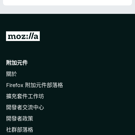
前
往
M
o
附加元件
z
關於
i
l
Firefox 附加元件部落格
l
擴充套件工作坊
a
開發者交流中心
官
網
開發者政策
社群部落格