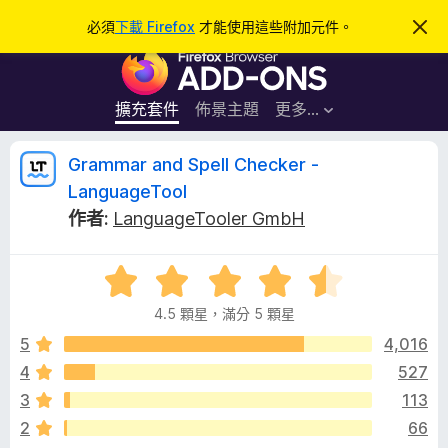
搜
登入
必須
下載 Firefox
才能使用這些附加元件。
忽
略
尋
F
此
通
i
知
r
擴充套件
佈景主題
更多…
e
f
G
Grammar and Spell Checker -
o
LanguageTool
x
r
作者:
LanguageTooler GmbH
瀏
覽
a
器
評
價
附
m
4.5 顆星，滿分 5 顆星
4
加
.
5
4,016
元
m
5
件
4
527
分
a
3
113
，
滿
2
66
分