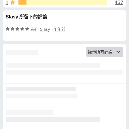
r
1
457
5
分
a
Slasy 所留下的評論
n
評
來自
Slasy
，
1 年前
價
d
5
分
，
S
滿
分
p
5
分
e
l
l
C