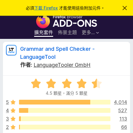
搜
登入
必須
下載 Firefox
才能使用這些附加元件。
忽
略
尋
F
此
通
i
知
r
擴充套件
佈景主題
更多…
e
f
G
Grammar and Spell Checker -
o
LanguageTool
x
r
作者:
LanguageTooler GmbH
瀏
覽
a
器
評
價
附
m
4.5 顆星，滿分 5 顆星
4
加
.
5
4,014
元
m
5
件
4
527
分
a
3
113
，
滿
2
66
分