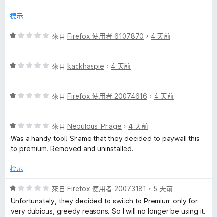
標示
評
來自
Firefox 使用者 6107870
，
4 天前
價
1
評
分
來自
kackhaspie
，
4 天前
價
，
1
滿
評
分
來自
Firefox 使用者 20074616
，
4 天前
分
價
，
5
1
滿
分
評
分
來自
Nebulous_Phage
，
4 天前
分
價
，
5
Was a handy tool! Shame that they decided to paywall this
1
滿
分
to premium. Removed and uninstalled.
分
分
，
5
標示
滿
分
分
評
來自
Firefox 使用者 20073181
，
5 天前
5
價
Unfortunately, they decided to switch to Premium only for
分
1
very dubious, greedy reasons. So I will no longer be using it.