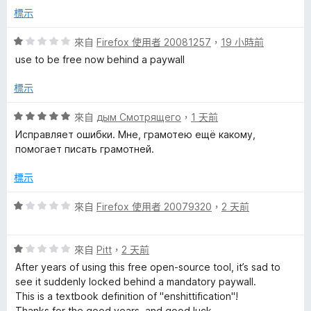
，
標示
h
滿
分
評
來自
Firefox 使用者 20081257
，
19 小時前
5
e
價
use to be free now behind a paywall
分
1
分
c
標示
，
滿
評
來自
дым Смотрящего
，
1 天前
k
分
價
Исправляет ошибки. Мне, грамотею ещё какому,
5
5
помогает писать грамотней.
e
分
分
，
標示
r
滿
分
評
來自
Firefox 使用者 20079320
，
2 天前
5
價
-
分
1
評
分
來自
Pitt
，
2 天前
L
價
，
After years of using this free open-source tool, it’s sad to
1
滿
see it suddenly locked behind a mandatory paywall.
a
分
分
This is a textbook definition of "enshittification"!
，
5
Thanks for the good years, and good luck.