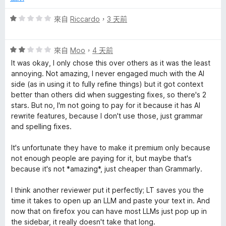
l
分
5
評
來自
Riccardo
，
3 天前
的
分
價
1
評
評
分
來自
Moo
，
4 天前
價
，
It was okay, I only chose this over others as it was the least
2
滿
論
annoying. Not amazing, I never engaged much with the AI
分
分
side (as in using it to fully refine things) but it got context
，
5
better than others did when suggesting fixes, so there's 2
滿
分
stars. But no, I'm not going to pay for it because it has AI
分
rewrite features, because I don't use those, just grammar
5
and spelling fixes.
分
It's unfortunate they have to make it premium only because
not enough people are paying for it, but maybe that's
because it's not *amazing*, just cheaper than Grammarly.
I think another reviewer put it perfectly; LT saves you the
time it takes to open up an LLM and paste your text in. And
now that on firefox you can have most LLMs just pop up in
the sidebar, it really doesn't take that long.