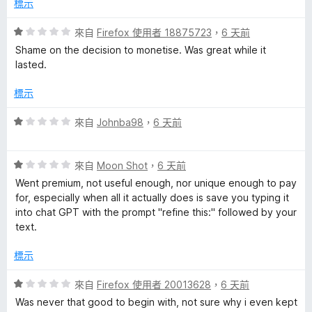
5
標示
分
評
來自
Firefox 使用者 18875723
，
6 天前
價
Shame on the decision to monetise. Was great while it
1
lasted.
分
，
標示
滿
分
評
來自
Johnba98
，
6 天前
5
價
分
1
評
分
來自
Moon Shot
，
6 天前
價
，
Went premium, not useful enough, nor unique enough to pay
1
滿
for, especially when all it actually does is save you typing it
分
分
into chat GPT with the prompt "refine this:" followed by your
，
5
text.
滿
分
分
標示
5
分
評
來自
Firefox 使用者 20013628
，
6 天前
價
Was never that good to begin with, not sure why i even kept