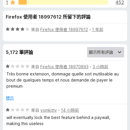
r
1
452
5
分
a
Firefox 使用者 18997612 所留下的評論
n
評
來自
Firefox 使用者 18997612
，
1 年前
價
d
4
分
5,172 筆評論
，
S
滿
分
評
來自
Firefox 使用者 18970893
，
3 小時前
p
5
價
Très bonne extension, dommage quelle soit inutilisable au
分
1
bout de quelques temps et nous demande de payer le
e
分
premium
，
滿
l
標示
分
5
評
來自
vomkitty
，
14 小時前
l
分
價
will eventually lock the best feature behind a paywall,
1
making this useless
C
分