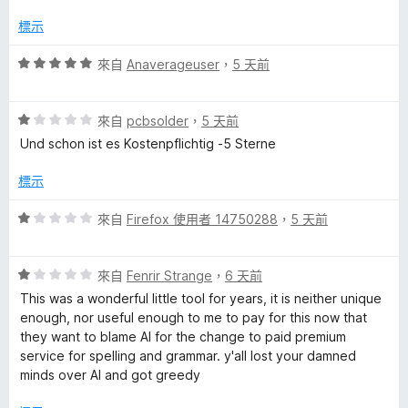
分
，
標示
滿
分
評
來自
Anaverageuser
，
5 天前
5
價
分
5
評
分
來自
pcbsolder
，
5 天前
價
，
Und schon ist es Kostenpflichtig -5 Sterne
1
滿
分
分
標示
，
5
滿
分
評
來自
Firefox 使用者 14750288
，
5 天前
分
價
5
1
分
評
分
來自
Fenrir Strange
，
6 天前
價
，
This was a wonderful little tool for years, it is neither unique
1
滿
enough, nor useful enough to me to pay for this now that
分
分
they want to blame AI for the change to paid premium
，
5
service for spelling and grammar. y'all lost your damned
滿
分
minds over AI and got greedy
分