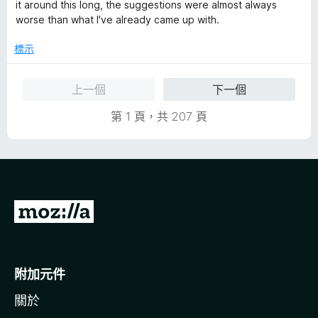
1
it around this long, the suggestions were almost always
分
worse than what I've already came up with.
，
滿
標示
分
5
上一個
下一個
分
第 1 頁，共 207 頁
前
往
M
o
附加元件
z
關於
i