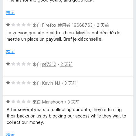
n
滿
分
分
標示
5
g
分
評
來自
Firefox 使用者 19668763
，
2 天前
價
La version gratuite était tres bien. Mais ils ont décidé de
u
1
mettre un place un paywall. Bref je déconseille.
分
a
，
標示
滿
g
分
評
來自
pf7312
，
2 天前
5
價
分
1
e
評
分
來自
Kevin_NJ
，
3 天前
價
，
T
1
滿
評
分
來自
Manshoon
，
3 天前
分
o
價
，
5
After several years of collecting our data, they're turning
1
滿
分
their backs on us by blocking our access while they wait to
分
o
分
collect our money.
，
5
滿
分
標示