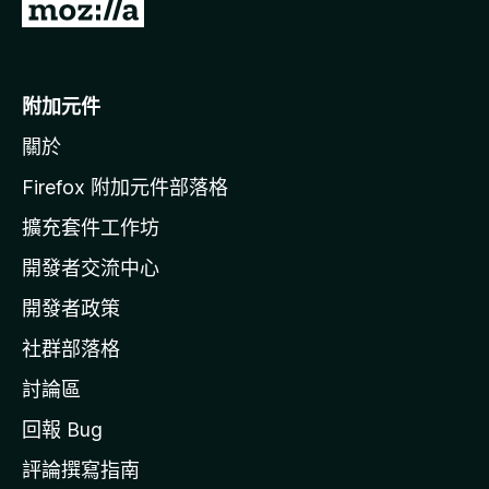
前
往
M
o
附加元件
z
關於
i
l
Firefox 附加元件部落格
l
擴充套件工作坊
a
開發者交流中心
官
網
開發者政策
社群部落格
討論區
回報 Bug
評論撰寫指南