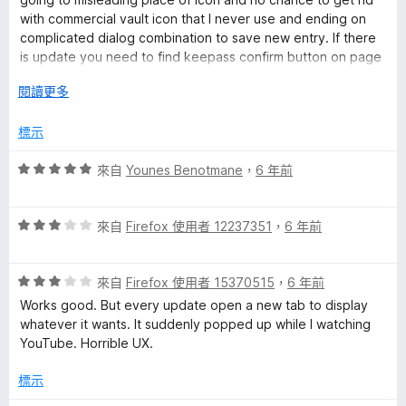
滿
with commercial vault icon that I never use and ending on
分
complicated dialog combination to save new entry. If there
5
is update you need to find keepass confirm button on page
分
because most of it is bloated by innformation about
展
閱讀更多
advantages of kee vault.
開
It is difficult to use since interface is not clean and author
後
標示
strongly promote his commercial product.
I'm relay in the crossroads using it from years, survived strict
評
來自
Younes Benotmane
，
6 年前
security rules from firefox that killed some of functionality.
價
But now it is even worse so looking for alternative.
5
評
分
來自
Firefox 使用者 12237351
，
6 年前
價
，
3
滿
評
分
來自
Firefox 使用者 15370515
，
6 年前
分
價
，
5
Works good. But every update open a new tab to display
3
滿
分
whatever it wants. It suddenly popped up while I watching
分
分
YouTube. Horrible UX.
，
5
滿
分
標示
分