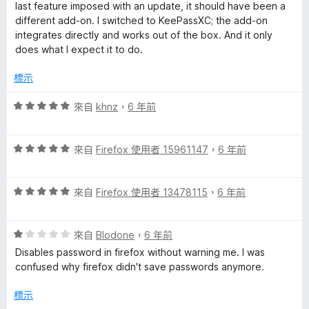
，
5
last feature imposed with an update, it should have been a
滿
分
different add-on. I switched to KeePassXC; the add-on
分
integrates directly and works out of the box. And it only
5
does what I expect it to do.
分
標示
評
來自
khnz
，
6 年前
價
5
評
分
來自
Firefox 使用者 15961147
，
6 年前
價
，
5
滿
評
分
來自
Firefox 使用者 13478115
，
6 年前
分
價
，
5
5
滿
分
評
分
來自
Blodone
，
6 年前
分
價
，
5
Disables password in firefox without warning me. I was
1
滿
分
confused why firefox didn't save passwords anymore.
分
分
，
5
標示
滿
分