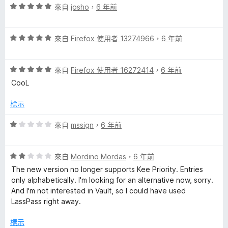
5
評
來自
josho
，
6 年前
分
價
5
評
分
來自
Firefox 使用者 13274966
，
6 年前
價
，
5
滿
評
分
來自
Firefox 使用者 16272414
，
6 年前
分
價
，
5
CooL
5
滿
分
分
分
標示
，
5
滿
分
評
來自
mssign
，
6 年前
分
價
5
1
分
評
分
來自
Mordino Mordas
，
6 年前
價
，
The new version no longer supports Kee Priority. Entries
2
滿
only alphabetically. I'm looking for an alternative now, sorry.
分
分
And I'm not interested in Vault, so I could have used
，
5
LassPass right away.
滿
分
分
標示