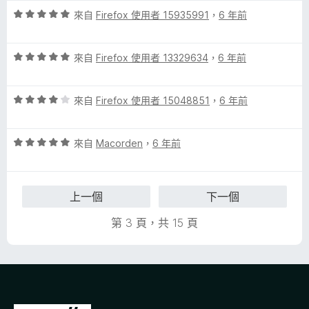
分
評
來自
Firefox 使用者 15935991
，
6 年前
5
價
分
5
評
分
來自
Firefox 使用者 13329634
，
6 年前
價
，
5
滿
評
分
來自
Firefox 使用者 15048851
，
6 年前
分
價
，
5
4
滿
分
評
分
來自
Macorden
，
6 年前
分
價
，
5
5
滿
分
分
分
上一個
下一個
，
5
滿
分
第 3 頁，共 15 頁
分
5
分