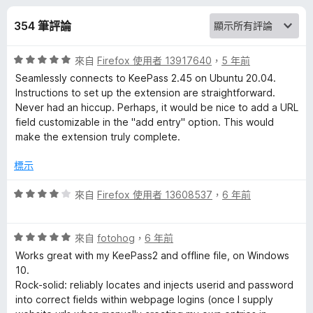
s
分
354 筆評論
s
評
來自
Firefox 使用者 13917640
，
5 年前
w
價
Seamlessly connects to KeePass 2.45 on Ubuntu 20.04.
5
Instructions to set up the extension are straightforward.
o
分
Never had an hiccup. Perhaps, it would be nice to add a URL
，
field customizable in the "add entry" option. This would
r
滿
make the extension truly complete.
分
5
標示
d
分
評
來自
Firefox 使用者 13608537
，
6 年前
M
價
4
a
評
分
來自
fotohog
，
6 年前
價
，
Works great with my KeePass2 and offline file, on Windows
5
n
滿
10.
分
分
Rock-solid: reliably locates and injects userid and password
，
5
into correct fields within webpage logins (once I supply
a
滿
分