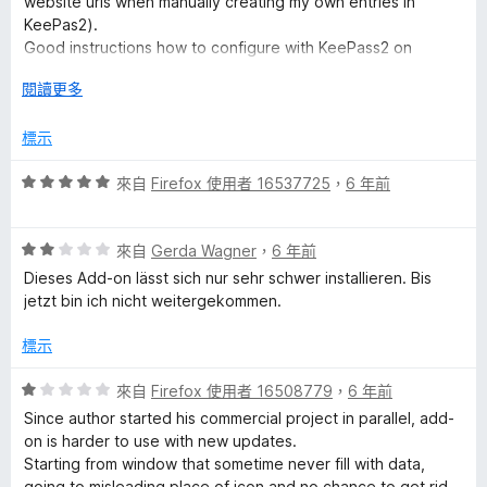
website urls when manually creating my own entries in
分
KeePas2).
g
5
Good instructions how to configure with KeePass2 on
分
Windows 10 (needs additional components to download and
e
展
閱讀更多
install), so I can continue using my own KeePass2 file.
開
後
r
標示
Kudos for continuing to support this scenario, even though
this scenario doesn't generate revenue for the development
評
來自
Firefox 使用者 16537725
，
6 年前
team. Thank you for making an amazing FF addon that works
的
價
so well.
5
評
評
分
來自
Gerda Wagner
，
6 年前
價
，
Dieses Add-on lässt sich nur sehr schwer installieren. Bis
論
2
滿
jetzt bin ich nicht weitergekommen.
分
分
，
5
標示
滿
分
分
評
來自
Firefox 使用者 16508779
，
6 年前
5
價
Since author started his commercial project in parallel, add-
分
1
on is harder to use with new updates.
分
Starting from window that sometime never fill with data,
，
going to misleading place of icon and no chance to get rid