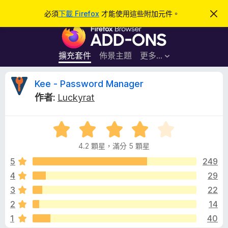
搜
登入
必須
下載 Firefox
才能使用這些附加元件。
忽
略
尋
F
此
通
i
知
r
擴充套件
佈景主題
更多…
e
f
K
Kee - Password Manager
o
作者:
Luckyrat
x
e
瀏
評
覽
e
價
器
4.2 顆星，滿分 5 顆星
4
附
-
.
5
249
加
2
4
29
元
P
分
件
3
22
，
滿
a
2
14
分
1
40
5