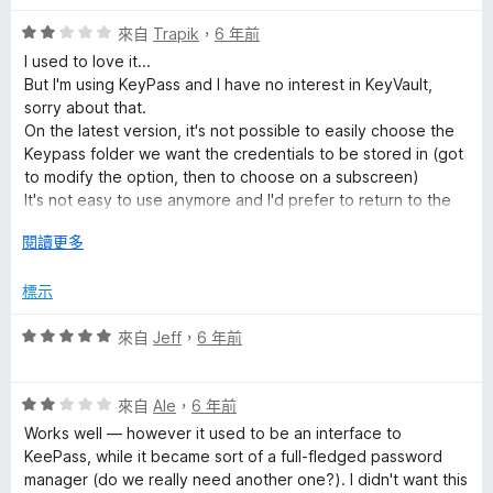
5
分
評
來自
Trapik
，
6 年前
價
I used to love it...
2
But I'm using KeyPass and I have no interest in KeyVault,
分
sorry about that.
，
On the latest version, it's not possible to easily choose the
滿
Keypass folder we want the credentials to be stored in (got
分
to modify the option, then to choose on a subscreen)
5
It's not easy to use anymore and I'd prefer to return to the
分
old behaviour and the old look and feel (I'm using it on a PC,
展
閱讀更多
not on a smartphone).
開
If this extension stays the way it is now, I will delete it and
後
標示
switch the keypass XC I guess... Too bad :(
評
來自
Jeff
，
6 年前
Thank you for your great work anyway ;)
價
5
評
分
來自
Ale
，
6 年前
價
，
Works well — however it used to be an interface to
2
滿
KeePass, while it became sort of a full-fledged password
分
分
manager (do we really need another one?). I didn't want this