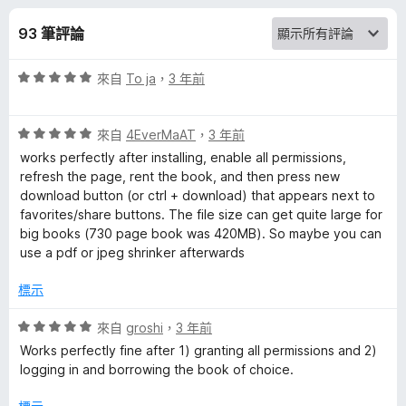
e
分
93 筆評論
t
評
來自
To ja
，
3 年前
A
價
5
r
評
分
來自
4EverMaAT
，
3 年前
價
，
works perfectly after installing, enable all permissions,
5
c
滿
refresh the page, rent the book, and then press new
分
分
download button (or ctrl + download) that appears next to
，
5
favorites/share buttons. The file size can get quite large for
h
滿
分
big books (730 page book was 420MB). So maybe you can
分
use a pdf or jpeg shrinker afterwards
i
5
分
標示
v
評
來自
groshi
，
3 年前
價
e
Works perfectly fine after 1) granting all permissions and 2)
5
logging in and borrowing the book of choice.
分
D
，