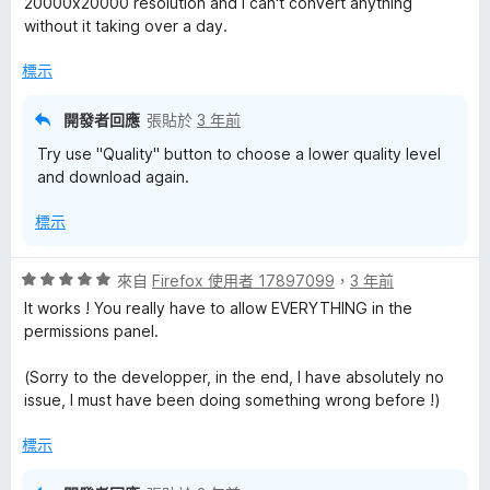
20000x20000 resolution and I can't convert anything
的
滿
without it taking over a day.
分
5
評
標示
分
開發者回應
論
張貼於
3 年前
Try use "Quality" button to choose a lower quality level
and download again.
標示
評
來自
Firefox 使用者 17897099
，
3 年前
價
It works ! You really have to allow EVERYTHING in the
5
permissions panel.
分
，
(Sorry to the developper, in the end, I have absolutely no
滿
issue, I must have been doing something wrong before !)
分
5
標示
分