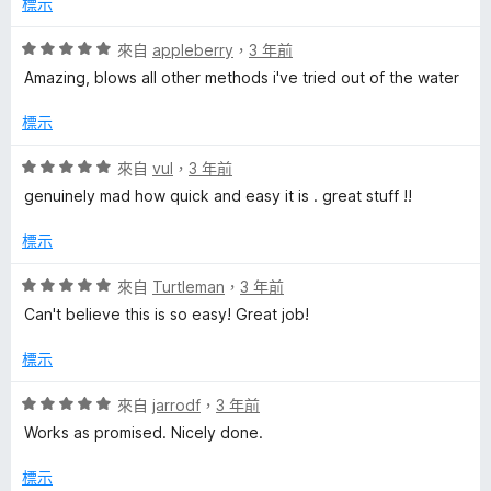
5
標示
滿
分
分
評
來自
appleberry
，
3 年前
5
價
Amazing, blows all other methods i've tried out of the water
分
5
分
標示
，
滿
評
來自
vul
，
3 年前
分
價
genuinely mad how quick and easy it is . great stuff !!
5
5
分
分
標示
，
滿
評
來自
Turtleman
，
3 年前
分
價
Can't believe this is so easy! Great job!
5
5
分
分
標示
，
滿
評
來自
jarrodf
，
3 年前
分
價
Works as promised. Nicely done.
5
5
分
分
標示