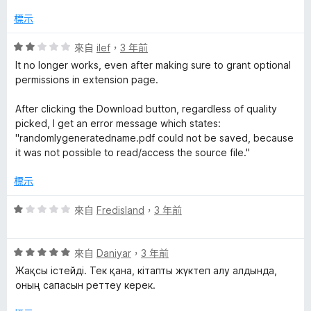
2
分
分
標示
，
滿
評
來自
ilef
，
3 年前
分
價
It no longer works, even after making sure to grant optional
5
2
permissions in extension page.
分
分
，
After clicking the Download button, regardless of quality
滿
picked, I get an error message which states:
分
"randomlygeneratedname.pdf could not be saved, because
5
it was not possible to read/access the source file."
分
標示
評
來自
Fredisland
，
3 年前
價
1
評
分
來自
Daniyar
，
3 年前
價
，
Жақсы істейді. Тек қана, кітапты жүктеп алу алдында,
5
滿
оның сапасын реттеу керек.
分
分
，