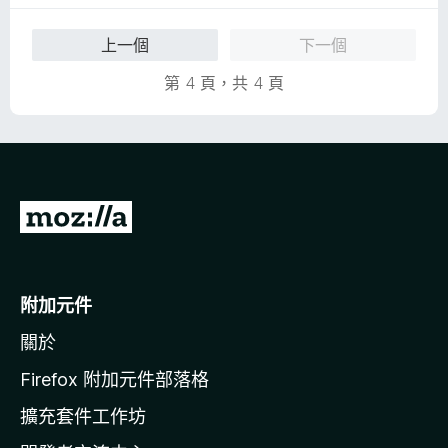
，
滿
上一個
下一個
分
5
第 4 頁，共 4 頁
分
前
往
M
o
附加元件
z
關於
i
l
Firefox 附加元件部落格
l
擴充套件工作坊
a