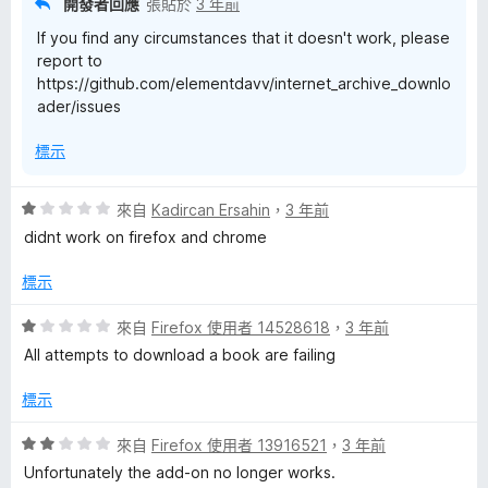
開發者回應
張貼於
3 年前
If you find any circumstances that it doesn't work, please
report to
https://github.com/elementdavv/internet_archive_downlo
ader/issues
標示
評
來自
Kadircan Ersahin
，
3 年前
價
didnt work on firefox and chrome
1
分
標示
，
滿
評
來自
Firefox 使用者 14528618
，
3 年前
分
價
All attempts to download a book are failing
5
1
分
分
標示
，
滿
評
來自
Firefox 使用者 13916521
，
3 年前
分
價
Unfortunately the add-on no longer works.
5