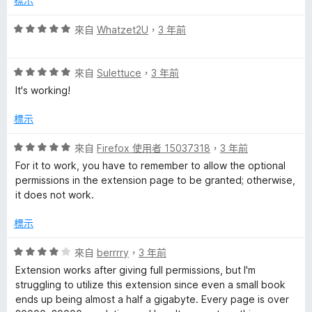
標示
滿
o
分
評
來自
Whatzet2U
，
3 年前
5
價
w
分
5
評
分
來自
Sulettuce
，
3 年前
價
，
n
It's working!
5
滿
分
分
標示
l
，
5
滿
分
評
來自
Firefox 使用者 15037318
，
3 年前
o
分
價
For it to work, you have to remember to allow the optional
5
5
permissions in the extension page to be granted; otherwise,
a
分
分
it does not work.
，
滿
d
標示
分
5
評
來自
berrrry
，
3 年前
e
分
價
Extension works after giving full permissions, but I'm
4
struggling to utilize this extension since even a small book
r
分
ends up being almost a half a gigabyte. Every page is over
，