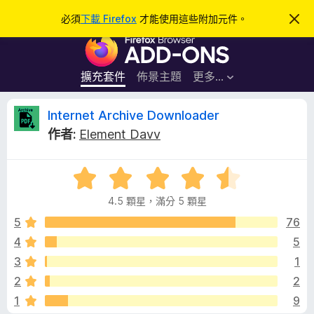
搜
登入
必須
下載 Firefox
才能使用這些附加元件。
忽
略
尋
F
此
通
i
知
r
擴充套件
佈景主題
更多…
e
f
I
Internet Archive Downloader
o
作者:
Element Davv
x
n
瀏
評
覽
t
價
器
4.5 顆星，滿分 5 顆星
4
附
e
.
5
76
加
5
4
5
元
r
分
件
3
1
，
滿
n
2
2
分
1
9
5