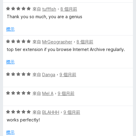
，
滿
評
來自
tufffish
，
8 個月前
分
價
Thank you so much, you are a genius
5
5
分
分
標示
，
滿
評
來自
MrGeographer
，
8 個月前
分
價
top tier extension if you browse Internet Archive regularly.
5
5
分
分
標示
，
滿
評
來自
Danga
，
9 個月前
分
價
5
5
分
評
分
來自
Mel A
，
9 個月前
價
，
5
滿
評
分
來自
BLAHHH
，
9 個月前
分
價
，
5
works perfectly!
5
滿
分
分
分
標示