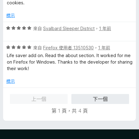
分
cookies.
，
滿
標示
分
5
評
來自
Svalbard Sleeper District
，
1 年前
分
價
5
評
分
來自
Firefox 使用者 13510530
，
1 年前
價
，
Life saver add on. Read the about section. It worked for me
5
滿
on Firefox for Windows. Thanks to the developer for sharing
分
分
their work!
，
5
滿
分
標示
分
5
上一個
下一個
分
第 1 頁，共 4 頁