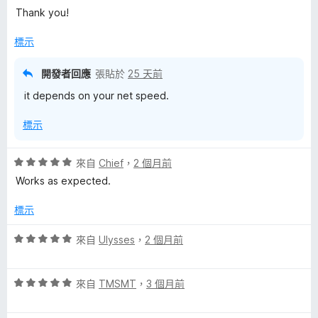
滿
Thank you!
o
分
5
標示
分
w
開發者回應
張貼於
25 天前
n
it depends on your net speed.
l
標示
o
評
來自
Chief
，
2 個月前
價
Works as expected.
a
5
分
標示
，
d
滿
評
來自
Ulysses
，
2 個月前
分
價
e
5
5
分
評
分
來自
TMSMT
，
3 個月前
r
價
，
5
滿