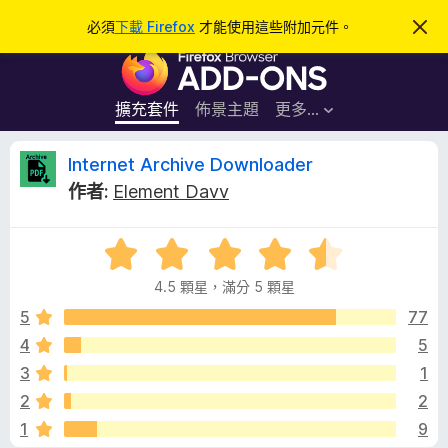
搜
登入
必須
下載 Firefox
才能使用這些附加元件。
忽
略
尋
F
此
通
i
知
r
擴充套件
佈景主題
更多…
e
f
I
Internet Archive Downloader
o
作者:
Element Davv
x
n
瀏
評
覽
t
價
器
4.5 顆星，滿分 5 顆星
4
附
e
.
5
77
加
5
4
5
元
r
分
件
3
1
，
滿
n
2
2
分
1
9
5