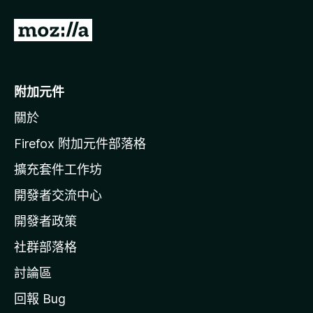
前
往
M
o
附加元件
z
關於
i
l
Firefox 附加元件部落格
l
擴充套件工作坊
a
開發者交流中心
官
網
開發者政策
社群部落格
討論區
回報 Bug