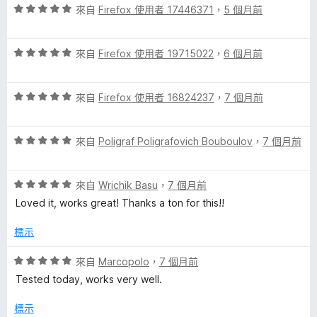
評
分
的
來自
Firefox 使用者 17446371
，
5 個月前
分
價
，
5
5
滿
分
評
評
分
來自
Firefox 使用者 19715022
，
6 個月前
分
價
，
5
論
5
滿
分
評
分
來自
Firefox 使用者 16824237
，
7 個月前
分
價
，
5
5
滿
分
評
分
來自
Poligraf Poligrafovich Bouboulov
，
7 個月前
分
價
，
5
5
滿
分
評
分
來自
Wrichik Basu
，
7 個月前
分
價
，
5
Loved it, works great! Thanks a ton for this!!
5
滿
分
分
分
標示
，
5
滿
分
評
來自
Marcopolo
，
7 個月前
分
價
Tested today, works very well.
5
5
分
分
標示