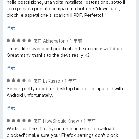
nella descrizione, una volta installata l'estensione, sotto il
libro preso a prestito compare un bottone "download",
clicchi e aspetti che si scarichi il PDF. Perfetto!
標示
評
來自
Akhenaton
，
1 年前
價
Truly a life saver most practical and extremely well done.
5
Great many thanks to the devs really <3
分
，
標示
滿
分
評
來自
LaRusso
，
1 年前
5
價
Seems pretty good for desktop but not compatible with
分
4
Android unfortunately.
分
，
標示
滿
分
評
來自
HowShouldIKnow
，
1 年前
5
價
Works just fine. To anyone encountering "download
分
5
blocked": make sure your Firefox settings don't block