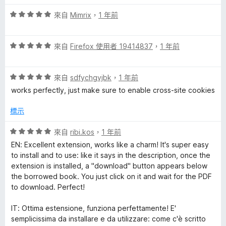
，
5
滿
分
評
來自
Mimrix
，
1 年前
分
價
5
5
分
評
分
來自
Firefox 使用者 19414837
，
1 年前
價
，
5
滿
評
分
來自
sdfychgvjbk
，
1 年前
分
價
，
5
works perfectly, just make sure to enable cross-site cookies
5
滿
分
分
分
標示
，
5
滿
分
評
來自
ribi.kos
，
1 年前
分
價
EN: Excellent extension, works like a charm! It's super easy
5
5
to install and to use: like it says in the description, once the
分
分
extension is installed, a "download" button appears below
，
the borrowed book. You just click on it and wait for the PDF
滿
to download. Perfect!
分
5
IT: Ottima estensione, funziona perfettamente! E'
分
semplicissima da installare e da utilizzare: come c'è scritto