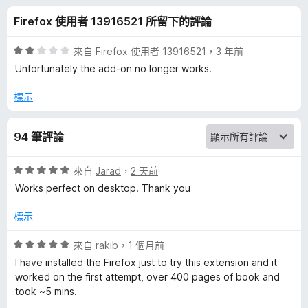
e
分
Firefox 使用者 13916521 所留下的評論
t
評
來自
Firefox 使用者 13916521
，
3 年前
A
價
Unfortunately the add-on no longer works.
2
分
標示
r
，
滿
c
94 筆評論
分
5
h
分
評
來自
Jarad
，
2 天前
價
Works perfect on desktop. Thank you
i
5
分
標示
，
v
滿
評
來自
rakib
，
1 個月前
分
價
I have installed the Firefox just to try this extension and it
e
5
5
worked on the first attempt, over 400 pages of book and
分
分
took ~5 mins.
D
，