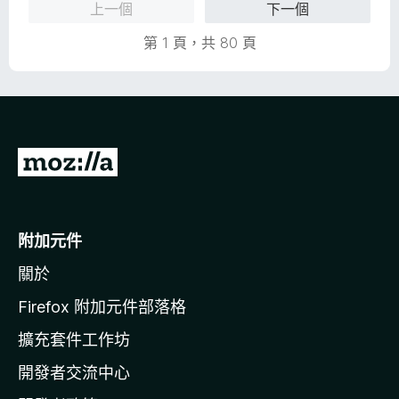
上一個
下一個
，
滿
第 1 頁，共 80 頁
分
5
分
前
往
M
o
附加元件
z
關於
i
l
Firefox 附加元件部落格
l
擴充套件工作坊
a
開發者交流中心
官