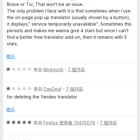
,
，
Brave or Tor, That won't be an issue.
滿
The only problem I face with it is that sometimes when I use
T
分
the on-page pop up translator (usually shown by a button),
5
it displays," service temporarily unavailable". Sometimes this
分
T
persists and makes me wanna give 4 stars but since I can't
find a better free translator add-on, then it remains with 5
stars.
S
標示
的
評
來自
Blinkmoth
，
7 個月前
評
價
1
評
分
來自
DanDeaf
，
7 個月前
論
價
，
for deleting the Yandex translator
1
滿
分
分
標示
，
5
滿
分
評
來自
Firefox 使用者 19435078
，
7 個月前
分
價
5
5