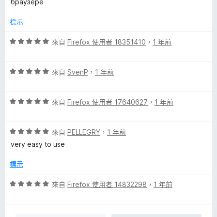
分
браузере
分
分
，
5
標示
滿
分
分
評
來自
Firefox 使用者 18351410
，
1 年前
5
價
分
5
評
分
來自
SvenP
，
1 年前
價
，
5
滿
評
分
來自
Firefox 使用者 17640627
，
1 年前
分
價
，
5
5
滿
分
評
分
來自
PELLEGRY
，
1 年前
分
價
，
5
very easy to use
5
滿
分
分
分
標示
，
5
滿
分
評
來自
Firefox 使用者 14832298
，
1 年前
分
價
5
5
分
分