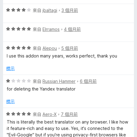
分
5
i
評
分
來自
jbaltagi
，
3 個月前
價
，
c
4
滿
評
分
來自
Elrramos
，
4 個月前
分
t
價
，
5
5
滿
分
評
分
i
來自
Alepou
，
5 個月前
分
價
，
5
I use this addon many years, works perfect, thank you
5
滿
分
o
分
分
標示
，
5
n
滿
分
評
來自
Russian Hammer
，
6 個月前
分
價
for deleting the Yandex translator
a
5
1
分
分
標示
，
r
滿
評
來自
Aero-X
，
7 個月前
分
價
y
This is literally the best translator on any browser. I like how
5
5
it feature-rich and easy to use. Yes, it's connected to the
分
分
"Evil-Google" but if you're using privacy-first browsers like