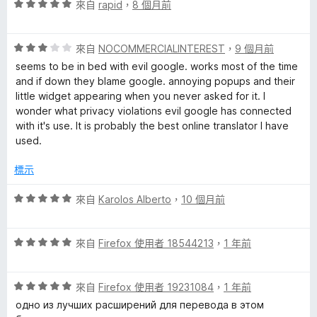
分
評
分
來自
rapid
，
8 個月前
價
，
5
滿
評
分
來自
NOCOMMERCIALINTEREST
，
9 個月前
分
價
，
5
seems to be in bed with evil google. works most of the time
3
滿
分
and if down they blame google. annoying popups and their
分
分
little widget appearing when you never asked for it. I
，
5
wonder what privacy violations evil google has connected
滿
分
with it's use. It is probably the best online translator I have
分
used.
5
分
標示
評
來自
Karolos Alberto
，
10 個月前
價
5
評
分
來自
Firefox 使用者 18544213
，
1 年前
價
，
5
滿
評
分
來自
Firefox 使用者 19231084
，
1 年前
分
價
，
5
одно из лучших расширений для перевода в этом
5
滿