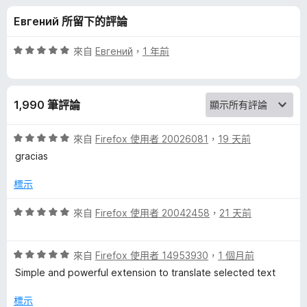
s
分
Евгений 所留下的評論
l
評
來自
Евгений
，
1 年前
a
價
5
分
t
1,990 筆評論
，
滿
o
分
評
來自
Firefox 使用者 20026081
，
19 天前
5
價
gracias
r
分
5
分
標示
，
:
滿
評
來自
Firefox 使用者 20042458
，
21 天前
分
價
T
5
5
分
評
分
來自
Firefox 使用者 14953930
，
1 個月前
r
價
，
Simple and powerful extension to translate selected text
5
滿
a
分
分
標示