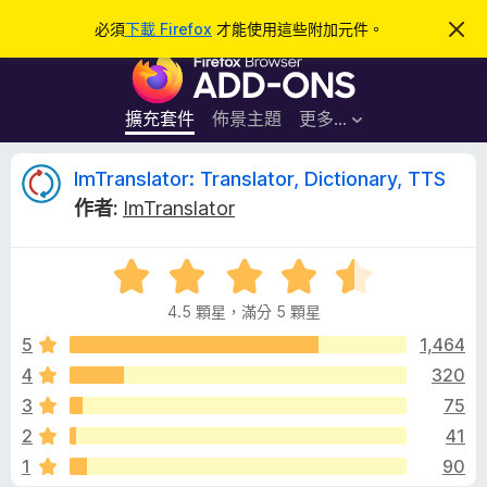
搜
登入
必須
下載 Firefox
才能使用這些附加元件。
忽
略
尋
F
此
通
i
知
r
擴充套件
佈景主題
更多…
e
f
I
ImTranslator: Translator, Dictionary, TTS
o
作者:
ImTranslator
x
m
瀏
評
覽
T
價
器
4.5 顆星，滿分 5 顆星
4
附
r
.
5
1,464
加
5
4
320
元
a
分
件
3
75
，
滿
n
2
41
分
1
90
5