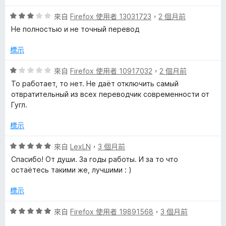
，
5
滿
分
n
評
來自
Firefox 使用者 13031723
，
2 個月前
分
價
Не полностью и не точный перевод
5
3
s
分
分
標示
，
l
滿
評
來自
Firefox 使用者 10917032
，
2 個月前
分
價
То работает, то нет. Не даёт отключить самый
a
5
1
отвратительный из всех переводчик современности от
分
分
Гугл.
t
，
滿
標示
分
o
5
評
來自
LexLN
，
3 個月前
分
價
Спасибо! От души. За годы работы. И за то что
r
5
остаётесь такими же, лучшими : )
分
,
，
標示
滿
D
分
評
來自
Firefox 使用者 19891568
，
3 個月前
5
價