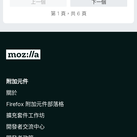
上一個
下一個
，
5
滿
分
第 1 頁，共 6 頁
分
5
分
前
往
M
o
附加元件
z
關於
i
l
Firefox 附加元件部落格
l
擴充套件工作坊
a
開發者交流中心
官
網