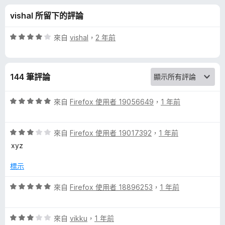
a
分
vishal 所留下的評論
n
評
來自
vishal
，
2 年前
g
價
4
分
u
144 筆評論
，
滿
a
分
評
來自
Firefox 使用者 19056649
，
1 年前
5
價
g
分
5
評
分
來自
Firefox 使用者 19017392
，
1 年前
價
，
e
xyz
3
滿
分
分
標示
P
，
5
滿
分
評
來自
Firefox 使用者 18896253
，
1 年前
a
分
價
5
5
c
分
評
分
來自
vikku
，
1 年前