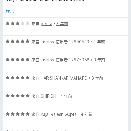
4
滿
分
分
分
標示
，
5
滿
分
評
來自
geeta
，
3 年前
分
價
5
3
分
評
分
來自
Firefox 使用者 17890529
，
3 年前
價
，
5
滿
評
分
來自
Firefox 使用者 17875958
，
3 年前
分
價
，
5
5
滿
分
評
分
來自
HARISHANKAR MAHATO
，
3 年前
分
價
，
5
5
滿
分
評
分
來自
SHIRISH
，
4 年前
分
價
，
5
5
滿
分
評
分
來自
kajal Rajesh Gupta
，
4 年前
分
價
，
5
5
滿
分