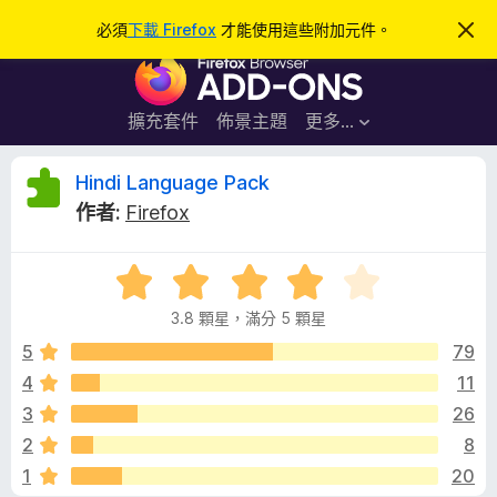
搜
登入
必須
下載 Firefox
才能使用這些附加元件。
忽
略
尋
F
此
通
i
知
r
擴充套件
佈景主題
更多…
e
f
H
Hindi Language Pack
o
作者:
Firefox
x
i
瀏
評
覽
n
價
器
3.8 顆星，滿分 5 顆星
3
附
d
.
5
79
加
8
4
11
元
i
分
件
3
26
，
滿
L
2
8
分
1
20
5