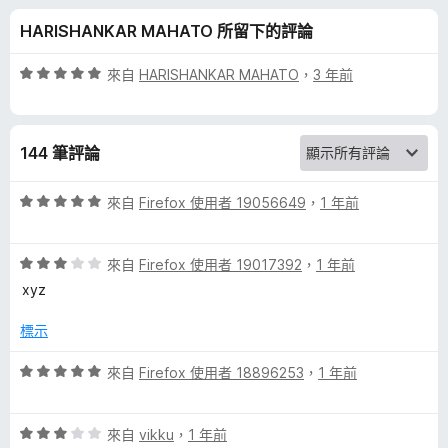
a
分
HARISHANKAR MAHATO 所留下的評論
n
評
來自
HARISHANKAR MAHATO
，
3 年前
g
價
5
分
u
144 筆評論
，
滿
a
分
評
來自
Firefox 使用者 19056649
，
1 年前
5
價
g
分
5
評
分
來自
Firefox 使用者 19017392
，
1 年前
價
，
e
xyz
3
滿
分
分
標示
P
，
5
滿
分
評
來自
Firefox 使用者 18896253
，
1 年前
a
分
價
5
5
c
分
評
分
來自
vikku
，
1 年前