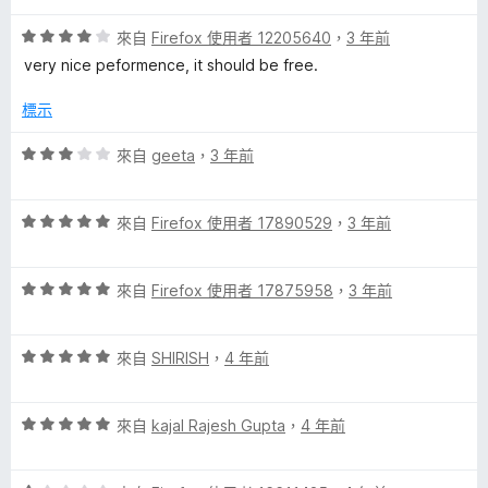
5
滿
分
評
分
來自
Firefox 使用者 12205640
，
3 年前
分
價
，
5
very nice peformence, it should be free.
4
滿
分
分
分
標示
，
5
滿
分
評
來自
geeta
，
3 年前
分
價
5
3
分
評
分
來自
Firefox 使用者 17890529
，
3 年前
價
，
5
滿
評
分
來自
Firefox 使用者 17875958
，
3 年前
分
價
，
5
5
滿
分
評
分
來自
SHIRISH
，
4 年前
分
價
，
5
5
滿
分
評
分
來自
kajal Rajesh Gupta
，
4 年前
分
價
，
5
5
滿
分