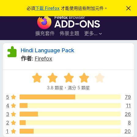
搜
登入
必須
下載 Firefox
才能使用這些附加元件。
忽
略
尋
F
此
通
i
知
r
擴充套件
佈景主題
更多…
e
f
H
Hindi Language Pack
o
作者:
Firefox
x
i
瀏
評
覽
n
價
器
3.8 顆星，滿分 5 顆星
3
附
d
.
5
79
加
8
4
11
元
i
分
件
3
26
，
滿
L
2
8
分
1
20
5