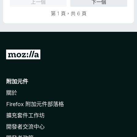
上一個
下一個
，
5
滿
分
第 1 頁，共 6 頁
分
5
分
前
往
M
o
附加元件
z
關於
i
l
Firefox 附加元件部落格
l
擴充套件工作坊
a
開發者交流中心
官
網