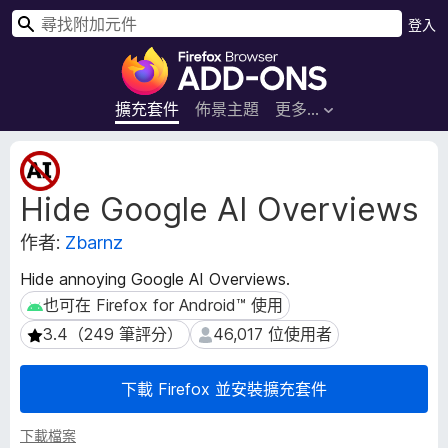
搜
登入
尋
F
i
r
擴充套件
佈景主題
更多…
e
f
擴
o
充
Hide Google AI Overviews
套
x
件
瀏
作者:
Zbarnz
後
覽
設
器
Hide annoying Google AI Overviews.
資
附
也可在 Firefox for Android™ 使用
也可在 Firefox for Android™ 使用
料
加
3.4（249 筆評分）
46,017 位使用者
3.4（249 筆評分）
46,017 位使用者
元
件
下載 Firefox 並安裝擴充套件
下載檔案