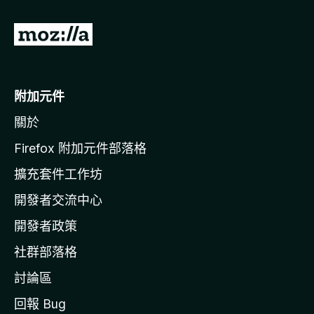
前
往
M
o
附加元件
z
關於
i
l
Firefox 附加元件部落格
l
擴充套件工作坊
a
開發者交流中心
官
網
開發者政策
社群部落格
討論區
回報 Bug