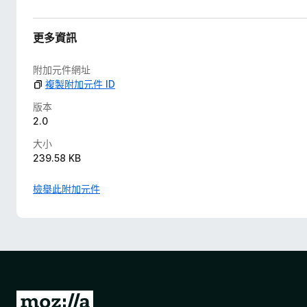
更多資訊
附加元件網址
複製附加元件 ID
版本
2.0
大小
239.58 KB
檢舉此附加元件
前