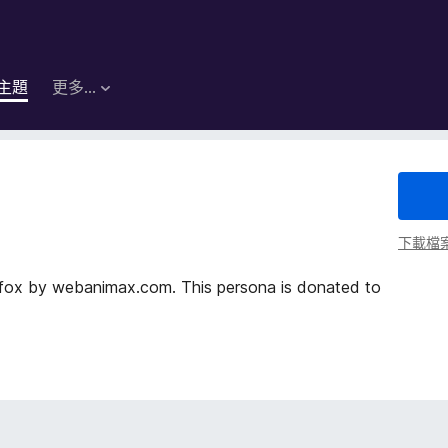
主題
更多…
下載檔
refox by webanimax.com. This persona is donated to