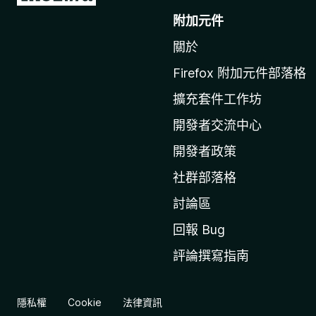
往
附加元件
M
關於
o
z
Firefox 附加元件部落格
i
擴充套件工作坊
l
l
開發者交流中心
a
開發者政策
官
社群部落格
網
討論區
回報 Bug
評論撰寫指南
隱私權
Cookie
法律資訊