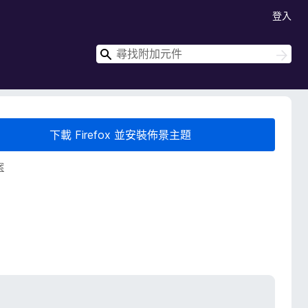
登入
搜
搜
尋
尋
下載 Firefox 並安裝佈景主題
案