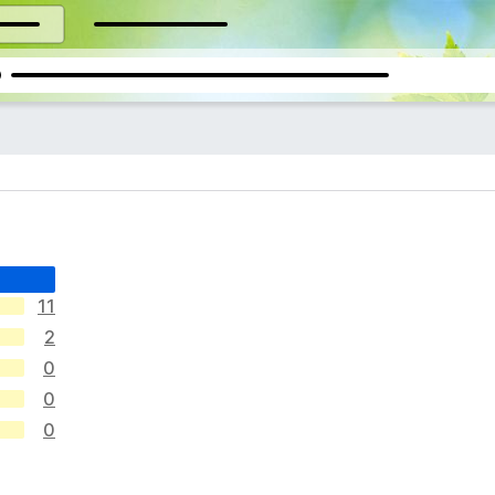
11
2
0
0
0