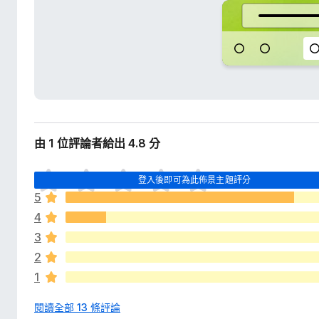
由 1 位評論者給出 4.8 分
目
登入後即可為此佈景主題評分
前
5
沒
4
有
評
3
分
2
1
閱讀全部 13 條評論