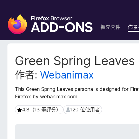
F
i
擴充套件
佈景
r
e
f
o
擴
Green Spring Leaves
x
充
套
瀏
作者:
Webanimax
件
覽
後
器
設
This Green Spring Leaves persona is designed for Fi
附
資
Firefox by webanimax.com.
加
料
元
4.8（13 筆評分）
120 位使用者
4.8（13 筆評分）
120 位使用者
件