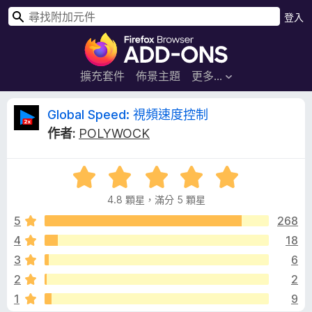
搜
登入
尋
F
i
r
擴充套件
佈景主題
更多…
e
f
G
Global Speed: 視頻速度控制
o
作者:
POLYWOCK
x
l
瀏
評
覽
o
價
器
4.8 顆星，滿分 5 顆星
4
附
b
.
5
268
加
8
4
18
元
a
分
件
3
6
，
滿
l
2
2
分
1
9
5