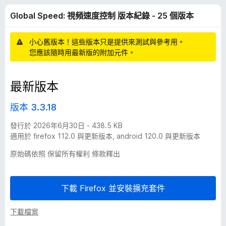
S
分
Global Speed: 視頻速度控制 版本紀錄 - 25 個版本
p
小心舊版本！這些版本只是提供來測試與參考用。
e
您應該隨時用最新版的附加元件。
e
最新版本
d
版本 3.3.18
:
發行於 2026年6月30日 - 438.5 KB
適用於 firefox 112.0 與更新版本, android 120.0 與更新版本
視
原始碼依照 保留所有權利 條款釋出
頻
下載 Firefox 並安裝擴充套件
速
下載檔案
度