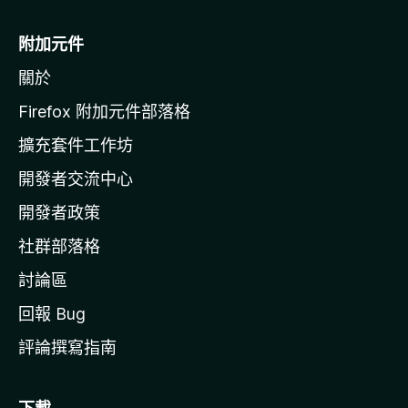
M
o
附加元件
z
關於
i
l
Firefox 附加元件部落格
l
擴充套件工作坊
a
開發者交流中心
官
網
開發者政策
社群部落格
討論區
回報 Bug
評論撰寫指南