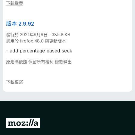
下載檔案
版本 2.9.92
發行於 2021年9月9日 - 385.8 KB
適用於 firefox 48.0 與更新版本
- add percentage based seek
原始碼依照 保留所有權利 條款釋出
下載檔案
前
往