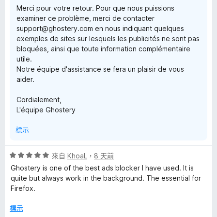
Merci pour votre retour. Pour que nous puissions
examiner ce problème, merci de contacter
support@ghostery.com en nous indiquant quelques
exemples de sites sur lesquels les publicités ne sont pas
bloquées, ainsi que toute information complémentaire
utile.
Notre équipe d'assistance se fera un plaisir de vous
aider.
Cordialement,
L'équipe Ghostery
標示
評
來自
KhoaL
，
8 天前
價
Ghostery is one of the best ads blocker I have used. It is
5
quite but always work in the background. The essential for
分
Firefox.
，
滿
標示
分