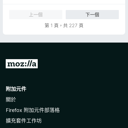
5
5
分
分
上一個
下一個
，
滿
第 1 頁，共 227 頁
分
5
分
前
往
M
o
附加元件
z
關於
i
l
Firefox 附加元件部落格
l
擴充套件工作坊
a