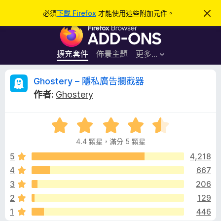
搜
登入
必須
下載 Firefox
才能使用這些附加元件。
忽
略
尋
F
此
通
i
知
r
擴充套件
佈景主題
更多…
e
f
G
Ghostery – 隱私廣告攔截器
o
作者:
Ghostery
x
h
瀏
評
覽
o
價
器
4.4 顆星，滿分 5 顆星
4
附
s
.
5
4,218
加
4
4
667
元
t
分
件
3
206
，
滿
e
2
129
分
1
446
5