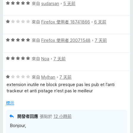
滿
評
來自
sudarsan
，
5 天前
分
價
5
5
分
評
分
來自
Firefox 使用者 18741866
，
6 天前
價
，
1
滿
評
分
來自
Firefox 使用者 20071548
，
7 天前
分
價
，
5
5
滿
分
評
分
來自
Noa
，
7 天前
分
價
，
5
5
滿
分
評
分
來自
Mylhan
，
7 天前
分
價
，
5
extension inutile ne block presque pas les pub et l'anti
1
滿
分
trackeur et anti pistage n'est pas le meilleur
分
分
，
5
標示
滿
分
分
開發者回應
張貼於
12 小時前
5
Bonjour,
分