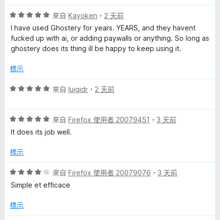
5
評
分
來自
Kayoken
，
2 天前
價
，
I have used Ghostery for years. YEARS, and they havent
5
滿
fucked up with ai, or adding paywalls or anything. So long as
分
分
ghostery does its thing ill be happy to keep using it.
，
5
滿
分
標示
分
5
評
來自
luigidr
，
2 天前
分
價
5
評
分
來自
Firefox 使用者 20079451
，
3 天前
價
，
It does its job well.
5
滿
分
分
標示
，
5
滿
分
評
來自
Firefox 使用者 20079076
，
3 天前
分
價
Simple et efficace
5
4
分
分
標示
，