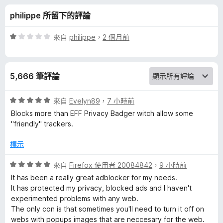
r
分
philippe 所留下的評論
y
評
來自
philippe
，
2 個月前
–
價
1
分
隱
5,666 筆評論
，
滿
私
分
評
來自
Evelyn89
，
7 小時前
5
價
Blocks more than EFF Privacy Badger witch allow some
廣
分
5
"friendly" trackers.
分
，
告
標示
滿
分
評
來自
Firefox 使用者 20084842
，
9 小時前
攔
5
價
It has been a really great adblocker for my needs.
分
5
It has protected my privacy, blocked ads and I haven't
截
分
experimented problems with any web.
，
The only con is that sometimes you'll need to turn it off on
器
滿
webs with popups images that are neccesary for the web.