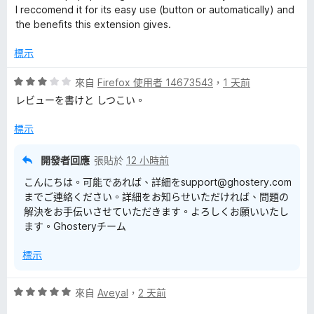
分
I reccomend it for its easy use (button or automatically) and
5
的
the benefits this extension gives.
分
標示
評
評
來自
Firefox 使用者 14673543
，
1 天前
論
價
レビューを書けと しつこい。
3
分
標示
，
滿
開發者回應
張貼於
12 小時前
分
こんにちは。可能であれば、詳細をsupport@ghostery.com
5
までご連絡ください。詳細をお知らせいただければ、問題の
分
解決をお手伝いさせていただきます。よろしくお願いいたし
ます。Ghosteryチーム
標示
評
來自
Aveyal
，
2 天前
價