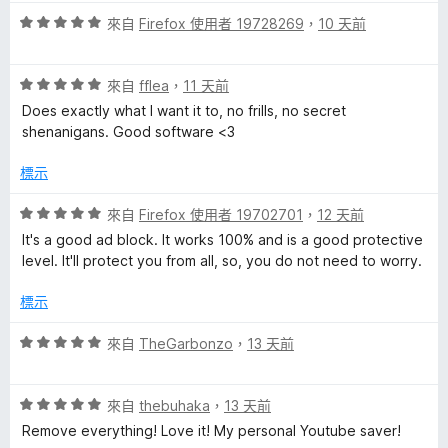
5
評
來自
Firefox 使用者 19728269
，
10 天前
分
價
5
評
分
來自
fflea
，
11 天前
價
，
Does exactly what I want it to, no frills, no secret
5
滿
shenanigans. Good software <3
分
分
，
5
標示
滿
分
分
評
來自
Firefox 使用者 19702701
，
12 天前
5
價
It's a good ad block. It works 100% and is a good protective
分
5
level. It'll protect you from all, so, you do not need to worry.
分
，
標示
滿
分
評
來自
TheGarbonzo
，
13 天前
5
價
分
5
評
分
來自
thebuhaka
，
13 天前
價
，
Remove everything! Love it! My personal Youtube saver!
5
滿