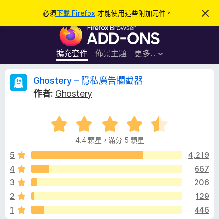
搜
登入
必須
下載 Firefox
才能使用這些附加元件。
忽
略
尋
F
此
通
i
知
r
擴充套件
佈景主題
更多…
e
f
G
Ghostery – 隱私廣告攔截器
o
作者:
Ghostery
x
h
瀏
評
覽
o
價
器
4.4 顆星，滿分 5 顆星
4
附
s
.
5
4,219
加
4
4
667
元
t
分
件
3
206
，
滿
e
2
129
分
1
446
5