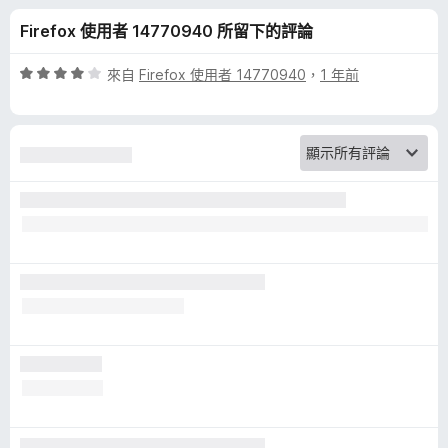
r
分
Firefox 使用者 14770940 所留下的評論
y
評
來自
Firefox 使用者 14770940
，
1 年前
–
價
4
分
隱
，
滿
私
分
5
廣
分
告
攔
截
器