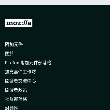
前
往
M
o
附加元件
z
關於
i
l
Firefox 附加元件部落格
l
擴充套件工作坊
a
開發者交流中心
官
網
開發者政策
社群部落格
討論區