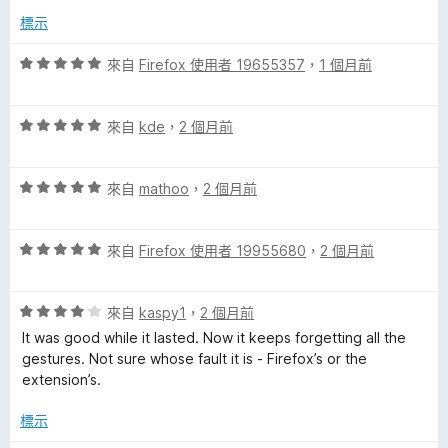
滿
標示
分
5
評
來自
Firefox 使用者 19655357
，
1 個月前
分
價
5
評
分
來自
kde
，
2 個月前
價
，
5
滿
評
分
來自
mathoo
，
2 個月前
分
價
，
5
5
滿
分
評
分
來自
Firefox 使用者 19955680
，
2 個月前
分
價
，
5
5
滿
分
評
分
來自
kaspy1
，
2 個月前
分
價
，
5
It was good while it lasted. Now it keeps forgetting all the
4
滿
分
gestures. Not sure whose fault it is - Firefox’s or the
分
分
extension’s.
，
5
滿
分
標示
分