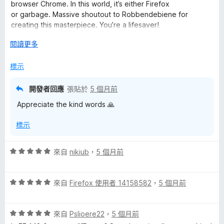
滿
browser Chrome. In this world, it’s either Firefox
分
or garbage. Massive shoutout to Robbendebiene for
5
creating this masterpiece. You’re a lifesaver!
分
Firefox forever!
展
閱讀更多
開
後
標示
開發者回應
張貼於
5 個月前
Appreciate the kind words 🙏
標示
評
來自
nikiub
，
5 個月前
價
5
評
分
來自
Firefox 使用者 14158582
，
5 個月前
價
，
5
滿
評
分
來自
Pslioere22
，
5 個月前
分
價