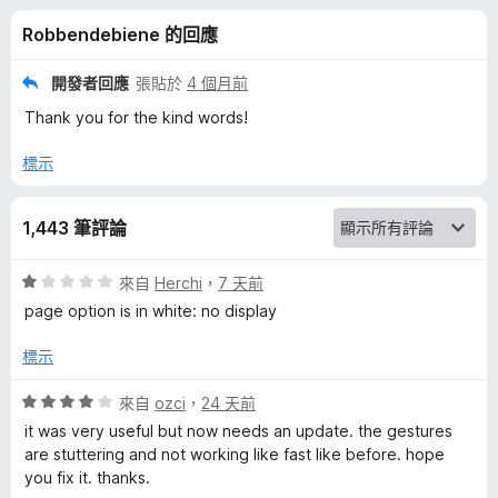
e
分
Robbendebiene 的回應
f
開發者回應
張貼於
4 個月前
y
Thank you for the kind words!
的
標示
評
1,443 筆評論
論
評
來自
Herchi
，
7 天前
價
page option is in white: no display
1
分
標示
，
滿
評
來自
ozci
，
24 天前
分
價
it was very useful but now needs an update. the gestures
5
4
are stuttering and not working like fast like before. hope
分
分
you fix it. thanks.
，