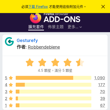
搜
登入
必須
下載 Firefox
才能使用這些附加元件。
忽
略
尋
F
此
通
i
知
r
擴充套件
佈景主題
更多…
e
f
G
Gesturefy
o
作者:
Robbendebiene
x
e
瀏
評
覽
s
價
器
4.5 顆星，滿分 5 顆星
4
附
t
.
5
1,090
加
5
4
177
元
u
分
件
3
70
，
滿
r
2
39
分
1
67
5