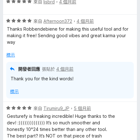
分
評
來自
lisbrd
，
4 個月前
5
價
分
5
評
分
來自
Afternoon372
，
4 個月前
價
，
Thanks Robbendebiene for making this useful tool and for
5
滿
making it free! Sending good vibes and great karma your
分
分
way
，
5
滿
分
標示
分
5
開發者回應
張貼於
4 個月前
分
Thank you for the kind words!
標示
評
來自
Tirumiru9_JP
，
5 個月前
價
Gesturefy is freaking incredible! Huge thanks to the
5
dev! :)))))))))))))) It’s so much smoother and
分
honestly 10^24 times better than any other tool.
，
The best part? It’s NOT on that piece of trash