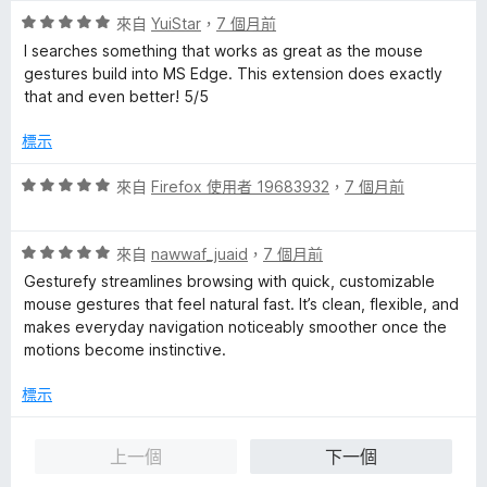
分
評
來自
YuiStar
，
7 個月前
5
價
I searches something that works as great as the mouse
分
5
gestures build into MS Edge. This extension does exactly
分
that and even better! 5/5
，
滿
標示
分
5
評
來自
Firefox 使用者 19683932
，
7 個月前
分
價
5
評
分
來自
nawwaf_juaid
，
7 個月前
價
，
Gesturefy streamlines browsing with quick, customizable
5
滿
mouse gestures that feel natural fast. It’s clean, flexible, and
分
分
makes everyday navigation noticeably smoother once the
，
5
motions become instinctive.
滿
分
分
標示
5
分
上一個
下一個