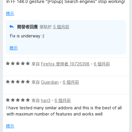
，
5
In FF 148.0 gesture "[Popup] Search engines" stop working!
5
滿
分
分
分
標示
，
5
滿
分
開發者回應
張貼於
5 個月前
分
Fix is underway :)
5
分
標示
評
來自
Firefox 使用者 19726398
，
6 個月前
價
5
評
分
來自
Guardian
，
6 個月前
價
，
5
滿
評
分
來自
hari3
，
6 個月前
分
價
，
5
I have tested many similar addons and this is the best of all
5
滿
分
with maximum number of features and works well
分
分
，
5
標示
滿
分