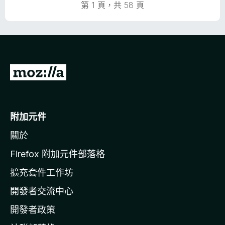
第 1 頁，共 58 頁
前
往
M
o
附加元件
z
關於
i
l
Firefox 附加元件部落格
l
擴充套件工作坊
a
開發者交流中心
官
網
開發者政策