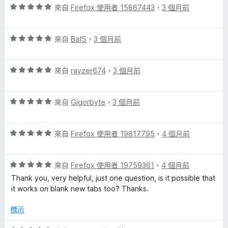
5
評
來自
Firefox 使用者 15867443
，
3 個月前
分
價
5
評
分
來自
BafS
，
3 個月前
價
，
5
滿
評
分
來自
rayzer674
，
3 個月前
分
價
，
5
5
滿
分
評
分
來自
Gigorbyte
，
3 個月前
分
價
，
5
5
滿
分
評
分
來自
Firefox 使用者 19817795
，
4 個月前
分
價
，
5
5
滿
分
評
分
來自
Firefox 使用者 19759361
，
4 個月前
分
價
，
5
Thank you, very helpful, just one question, is it possible that
5
滿
分
it works on blank new tabs too? Thanks.
分
分
，
5
標示
滿
分