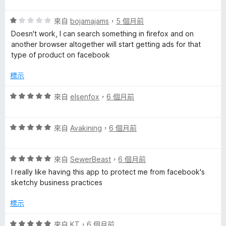
分
5
評
分
來自
bojamajams
，
5 個月前
價
，
Doesn't work, I can search something in firefox and on
1
滿
another browser altogether will start getting ads for that
分
分
type of product on facebook
，
5
滿
分
標示
分
5
評
來自
elsenfox
，
6 個月前
分
價
5
評
分
來自
Avakining
，
6 個月前
價
，
5
滿
評
分
來自
SewerBeast
，
6 個月前
分
價
，
5
I really like having this app to protect me from facebook's
5
滿
分
sketchy business practices
分
分
，
5
標示
滿
分
分
評
來自
KT
，
6 個月前