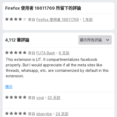
o
分
Firefox 使用者 16611769 所留下的評論
k
評
來自
Firefox 使用者 16611769
，
1 年前
C
價
4
分
o
4,112 筆評論
，
滿
n
分
評
來自
FUTA Bash
，
8 天前
5
價
This extension is LIT. It compartmentalizes facebook
t
分
5
properly. But I would appreciate if all the meta sites like
分
threads, whatsapp, etc. are containerized by default in this
，
a
extension.
滿
分
標示
i
5
分
評
來自
yogi
，
20 天前
n
價
5
e
評
分
來自
ebayybe
，
24 天前