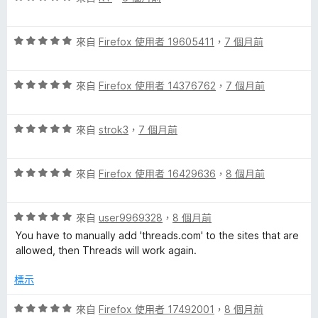
5
價
分
5
評
分
來自
Firefox 使用者 19605411
，
7 個月前
價
，
5
滿
評
分
來自
Firefox 使用者 14376762
，
7 個月前
分
價
，
5
5
滿
分
評
分
來自
strok3
，
7 個月前
分
價
，
5
5
滿
分
評
分
來自
Firefox 使用者 16429636
，
8 個月前
分
價
，
5
5
滿
分
評
分
來自
user9969328
，
8 個月前
分
價
，
5
You have to manually add 'threads.com' to the sites that are
5
滿
分
allowed, then Threads will work again.
分
分
，
5
標示
滿
分
分
評
來自
Firefox 使用者 17492001
，
8 個月前