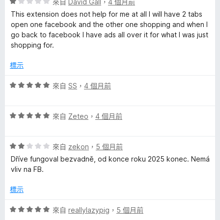
評
分
來自
David Gall
，
4 個月前
分
價
，
5
This extension does not help for me at all I will have 2 tabs
1
滿
分
open one facebook and the other one shopping and when I
分
分
go back to facebook I have ads all over it for what I was just
，
5
shopping for.
滿
分
分
標示
5
分
評
來自
SS
，
4 個月前
價
5
評
分
來自
Zeteo
，
4 個月前
價
，
5
滿
評
分
來自
zekon
，
5 個月前
分
價
，
5
Dříve fungoval bezvadně, od konce roku 2025 konec. Nemá
2
滿
分
vliv na FB.
分
分
，
5
標示
滿
分
分
評
來自
reallylazypig
，
5 個月前
5
價