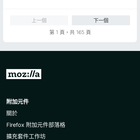
5
價
分
5
分
上一個
下一個
，
滿
第 1 頁，共 165 頁
分
5
分
前
往
M
o
附加元件
z
關於
i
l
Firefox 附加元件部落格
l
擴充套件工作坊