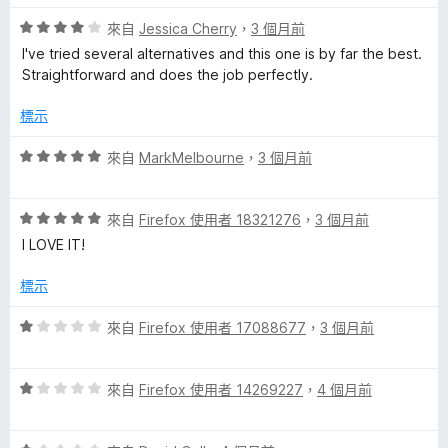
評
來自
Jessica Cherry
，
3 個月前
價
I've tried several alternatives and this one is by far the best.
4
Straightforward and does the job perfectly.
分
，
標示
滿
分
評
來自
MarkMelbourne
，
3 個月前
5
價
分
5
評
分
來自
Firefox 使用者 18321276
，
3 個月前
價
，
I LOVE IT!
5
滿
分
分
標示
，
5
滿
分
評
來自
Firefox 使用者 17088677
，
3 個月前
分
價
5
1
分
評
分
來自
Firefox 使用者 14269227
，
4 個月前
價
，
1
滿