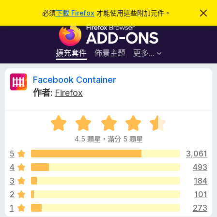
搜
登入
必須
下載 Firefox
才能使用這些附加元件。
忽
略
尋
F
此
通
i
知
r
擴充套件
佈景主題
更多…
e
f
F
Facebook Container
o
作者:
Firefox
x
a
瀏
評
覽
c
價
器
4.5 顆星，滿分 5 顆星
4
附
e
.
5
3,061
加
5
4
493
元
b
分
件
3
184
，
滿
o
2
101
分
1
273
5