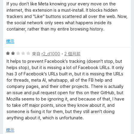
價
，
If you don't like Meta knowing your every move on the
5
滿
r
internet, this extension is a must-install. It blocks hidden
分
分
trackers and "Like" buttons scattered all over the web. Now,
，
5
the social network only sees what happens inside its
的
滿
分
container, rather than my entire browsing history.
分
評
5
標示
分
論
評
來自
r2_d1000
，
2 個月前
價
It helps to prevent Facebook's tracking (doesn't stop, but
2
helps stop), but it is missing a lot of Facebook URLs. It only
分
has 3 of Facebook's URLs built in, but it is missing the URLs
，
for threads, meta AI, whatsapp, all of the FB help and
滿
company pages, and their other projects. There is actually
分
an issue and pull request open for this on their GitHub, but
5
Mozilla seems to be ignoring it, and because of that, I have
分
to take off major points, since they know about it, and
someone is fixing it for them, but they still aren't doing
anything about it, which is unfortunate.
標示