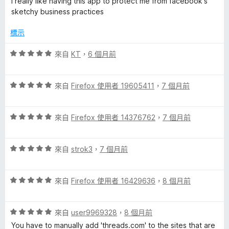
I really like having this app to protect me from facebook's
5
滿
分
sketchy business practices
分
分
，
5
標示
滿
分
分
評
來自
KT
，
6 個月前
5
價
分
5
評
分
來自
Firefox 使用者 19605411
，
7 個月前
價
，
5
滿
評
分
來自
Firefox 使用者 14376762
，
7 個月前
分
價
，
5
5
滿
分
評
分
來自
strok3
，
7 個月前
分
價
，
5
5
滿
分
評
分
來自
Firefox 使用者 16429636
，
8 個月前
分
價
，
5
5
滿
分
評
分
來自
user9969328
，
8 個月前
分
價
，
5
You have to manually add 'threads.com' to the sites that are