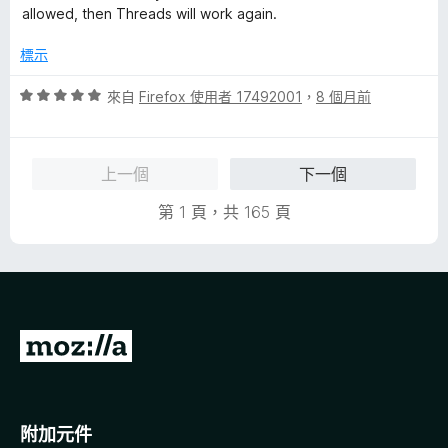
5
滿
分
allowed, then Threads will work again.
分
分
，
5
標示
滿
分
分
評
來自
Firefox 使用者 17492001
，
8 個月前
5
價
分
5
分
上一個
下一個
，
滿
第 1 頁，共 165 頁
分
5
分
前
往
M
o
附加元件