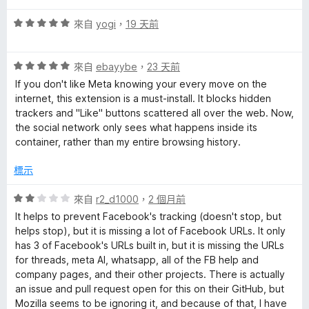
5
r
分
評
來自
yogi
，
19 天前
價
5
的
評
分
來自
ebayybe
，
23 天前
價
，
If you don't like Meta knowing your every move on the
評
5
滿
internet, this extension is a must-install. It blocks hidden
分
分
trackers and "Like" buttons scattered all over the web. Now,
論
，
5
the social network only sees what happens inside its
滿
分
container, rather than my entire browsing history.
分
5
標示
分
評
來自
r2_d1000
，
2 個月前
價
It helps to prevent Facebook's tracking (doesn't stop, but
2
helps stop), but it is missing a lot of Facebook URLs. It only
分
has 3 of Facebook's URLs built in, but it is missing the URLs
，
for threads, meta AI, whatsapp, all of the FB help and
滿
company pages, and their other projects. There is actually
分
an issue and pull request open for this on their GitHub, but
5
Mozilla seems to be ignoring it, and because of that, I have