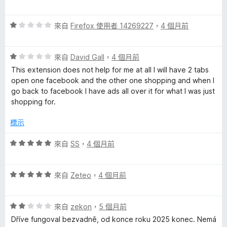
分
價
5
1
分
評
分
來自
Firefox 使用者 14269227
，
4 個月前
價
，
1
滿
評
分
來自
David Gall
，
4 個月前
分
價
，
5
This extension does not help for me at all I will have 2 tabs
1
滿
分
open one facebook and the other one shopping and when I
分
分
go back to facebook I have ads all over it for what I was just
，
5
shopping for.
滿
分
分
標示
5
分
評
來自
SS
，
4 個月前
價
5
評
分
來自
Zeteo
，
4 個月前
價
，
5
滿
評
分
來自
zekon
，
5 個月前
分
價
，
5
Dříve fungoval bezvadně, od konce roku 2025 konec. Nemá