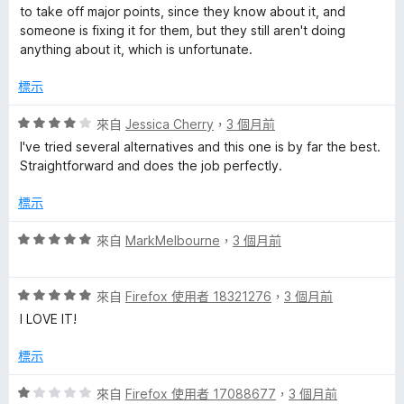
分
to take off major points, since they know about it, and
someone is fixing it for them, but they still aren't doing
anything about it, which is unfortunate.
標示
評
來自
Jessica Cherry
，
3 個月前
價
I've tried several alternatives and this one is by far the best.
4
Straightforward and does the job perfectly.
分
，
標示
滿
分
評
來自
MarkMelbourne
，
3 個月前
5
價
分
5
評
分
來自
Firefox 使用者 18321276
，
3 個月前
價
，
I LOVE IT!
5
滿
分
分
標示
，
5
滿
分
評
來自
Firefox 使用者 17088677
，
3 個月前