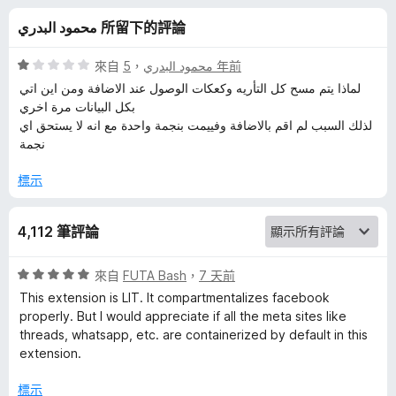
o
分
محمود البدري 所留下的評論
k
評
來自
，
محمود البدري
5 年前
C
價
لماذا يتم مسح كل التأريه وكعكات الوصول عند الاضافة ومن اين اتي
1
بكل البيانات مرة اخري
分
لذلك السبب لم اقم بالاضافة وفييمت بنجمة واحدة مع انه لا يستحق اي
o
，
نجمة
滿
n
分
標示
5
t
分
4,112 筆評論
a
評
來自
FUTA Bash
，
7 天前
價
i
This extension is LIT. It compartmentalizes facebook
5
properly. But I would appreciate if all the meta sites like
分
threads, whatsapp, etc. are containerized by default in this
n
，
extension.
滿
e
分
標示