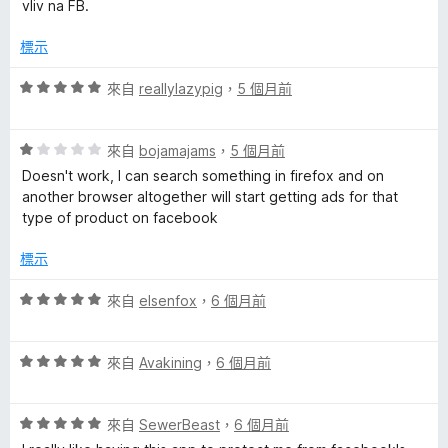
2
滿
分
vliv na FB.
分
分
，
5
標示
滿
分
分
評
來自
reallylazypig
，
5 個月前
5
價
分
5
評
分
來自
bojamajams
，
5 個月前
價
，
Doesn't work, I can search something in firefox and on
1
滿
another browser altogether will start getting ads for that
分
分
type of product on facebook
，
5
滿
分
標示
分
5
評
來自
elsenfox
，
6 個月前
分
價
5
評
分
來自
Avakining
，
6 個月前
價
，
5
滿
評
分
來自
SewerBeast
，
6 個月前
分
價
，
5