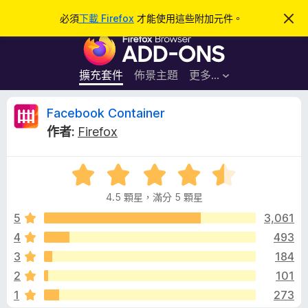
搜
登入
必須
下載 Firefox
才能使用這些附加元件。
忽
略
尋
F
此
通
i
知
r
擴充套件
佈景主題
更多…
e
f
F
Facebook Container
o
作者:
Firefox
x
a
瀏
評
覽
c
價
器
4.5 顆星，滿分 5 顆星
4
附
e
.
5
3,061
加
5
4
493
元
b
分
件
3
184
，
滿
o
2
101
分
1
273
5