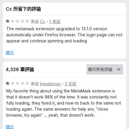
s
分
Cc 所留下的評論
k
評
來自
Cc
，
1 年前
–
價
The metamask extension upgraded to 13.1.0 version
1
automatically under Firefox browser. The login page can not
分
appear and continue spinning and loading
C
，
滿
標示
r
分
5
y
4,326 筆評論
分
p
評
來自
beepboop
，
3 天前
價
My favorite thing about using the MetaMask extension is
1
t
that it doesn't work 98% of the time. It was constantly not
分
fully loading, they fixed it, and now its back to the same not
，
loading again. The same answers for help are, "close
o
滿
browser, try again" ... yeah, that doesn't work.
分
W
5
標示