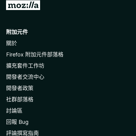
前
往
M
o
附加元件
z
關於
i
l
Firefox 附加元件部落格
l
擴充套件工作坊
a
開發者交流中心
官
網
開發者政策
社群部落格
討論區
回報 Bug
評論撰寫指南