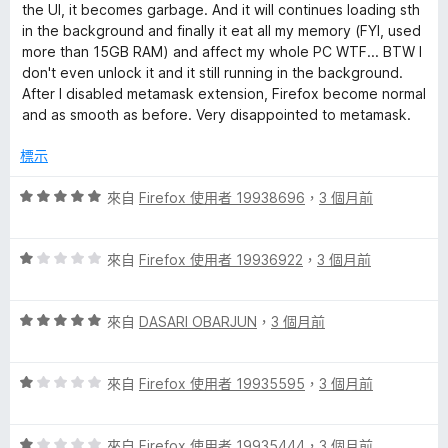
1
the UI, it becomes garbage. And it will continues loading sth
分
in the background and finally it eat all my memory (FYI, used
，
more than 15GB RAM) and affect my whole PC WTF... BTW I
滿
don't even unlock it and it still running in the background.
分
After I disabled metamask extension, Firefox become normal
5
and as smooth as before. Very disappointed to metamask.
分
標示
評
來自
Firefox 使用者 19938696
，
3 個月前
價
5
評
分
來自
Firefox 使用者 19936922
，
3 個月前
價
，
1
滿
評
分
來自
DASARI OBARJUN
，
3 個月前
分
價
，
5
5
滿
分
評
分
來自
Firefox 使用者 19935595
，
3 個月前
分
價
，
5
1
滿
分
評
分
來自
Firefox 使用者 19935444
，
3 個月前
分