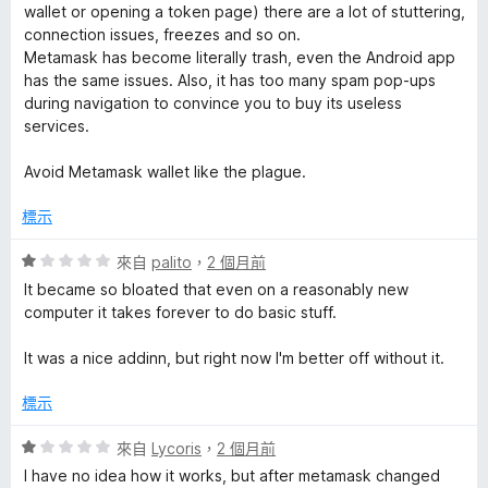
分
wallet or opening a token page) there are a lot of stuttering,
5
connection issues, freezes and so on.
分
Metamask has become literally trash, even the Android app
has the same issues. Also, it has too many spam pop-ups
during navigation to convince you to buy its useless
services.
Avoid Metamask wallet like the plague.
標示
評
來自
palito
，
2 個月前
價
It became so bloated that even on a reasonably new
1
computer it takes forever to do basic stuff.
分
，
It was a nice addinn, but right now I'm better off without it.
滿
分
標示
5
分
評
來自
Lycoris
，
2 個月前
價
I have no idea how it works, but after metamask changed