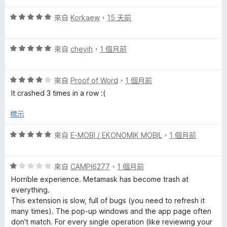
分
a
評
來自
Korkaew
，
15 天前
價
5
l
評
分
來自
cheyih
，
1 個月前
價
，
l
5
滿
評
分
來自
Proof of Word
，
1 個月前
分
e
價
，
5
It crashed 3 times in a row :(
4
滿
分
分
分
t
標示
，
5
滿
分
評
來自
E-MOBI / EKONOMIK MOBIL
，
1 個月前
的
分
價
5
5
評
分
評
分
來自
CAMPI6277
，
1 個月前
價
，
Horrible experience. Metamask has become trash at
論
1
滿
everything.
分
分
This extension is slow, full of bugs (you need to refresh it
，
5
many times). The pop-up windows and the app page often
滿
分
don't match. For every single operation (like reviewing your