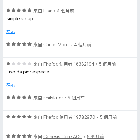
5
5
分
評
分
來自
Llian
，
4 個月前
價
，
simple setup
5
滿
分
分
標示
，
5
滿
分
評
來自
Carlos Morel
，
4 個月前
分
價
5
5
分
評
分
來自
Firefox 使用者 18382194
，
5 個月前
價
，
Lixo da pior especie
1
滿
分
分
標示
，
5
滿
分
評
來自
smilykiller
，
5 個月前
分
價
5
5
分
評
分
來自
Firefox 使用者 19782970
，
5 個月前
價
，
5
滿
評
分
來自
Genesis Core AGC
，
5 個月前
分