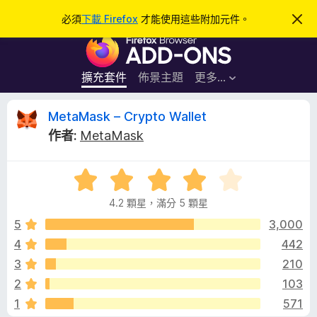
搜
登入
必須
下載 Firefox
才能使用這些附加元件。
忽
略
尋
F
此
通
i
知
r
擴充套件
佈景主題
更多…
e
f
M
MetaMask – Crypto Wallet
o
作者:
MetaMask
x
e
瀏
評
覽
t
價
器
4.2 顆星，滿分 5 顆星
4
附
a
.
5
3,000
加
2
4
442
元
M
分
件
3
210
，
滿
a
2
103
分
1
571
5