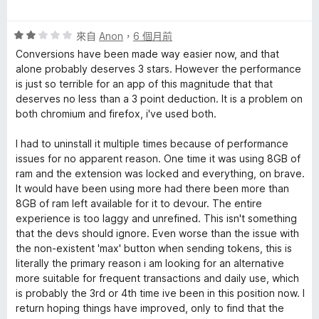
價
，
5
5
滿
分
評
分
來自
Anon
，
6 個月前
分
價
，
5
Conversions have been made way easier now, and that
2
滿
分
alone probably deserves 3 stars. However the performance
分
分
is just so terrible for an app of this magnitude that that
，
5
deserves no less than a 3 point deduction. It is a problem on
滿
分
both chromium and firefox, i've used both.
分
5
I had to uninstall it multiple times because of performance
分
issues for no apparent reason. One time it was using 8GB of
ram and the extension was locked and everything, on brave.
It would have been using more had there been more than
8GB of ram left available for it to devour. The entire
experience is too laggy and unrefined. This isn't something
that the devs should ignore. Even worse than the issue with
the non-existent 'max' button when sending tokens, this is
literally the primary reason i am looking for an alternative
more suitable for frequent transactions and daily use, which
is probably the 3rd or 4th time ive been in this position now. I
return hoping things have improved, only to find that the