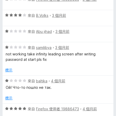
價
，
5
1
滿
分
評
分
來自
B.Volks
，
3 個月前
分
價
，
5
4
滿
分
評
分
來自
Abu jihad
，
3 個月前
分
價
，
5
1
滿
分
評
分
來自
samilibya
，
3 個月前
分
價
，
5
not working take infinity leading screen after writing
1
滿
分
password at start pls fix
分
分
，
5
標示
滿
分
分
評
來自
baltika
，
4 個月前
5
價
Ой! Что-то пошло не так.
分
1
分
標示
，
滿
評
來自
Firefox 使用者 19886473
，
4 個月前
分
價