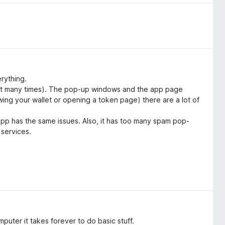
rything.
sh it many times). The pop-up windows and the app page
ewing your wallet or opening a token page) there are a lot of
app has the same issues. Also, it has too many spam pop-
 services.
uter it takes forever to do basic stuff.