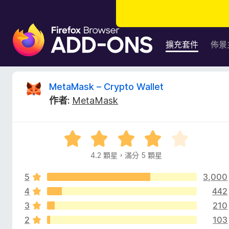
F
i
擴充套件
佈景
r
e
f
M
MetaMask – Crypto Wallet
o
作者:
MetaMask
x
e
瀏
覽
t
評
器
價
附
4.2 顆星，滿分 5 顆星
a
4
加
.
元
5
3,000
2
M
件
分
4
442
，
3
210
a
滿
2
103
分