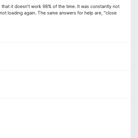
that it doesn't work 98% of the time. It was constantly not
e not loading again. The same answers for help are, "close