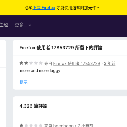
必須
下載 Firefox
才能使用這些附加元件。
主題
更多…
Firefox 使用者 17853729 所留下的評論
評
來自
Firefox 使用者 17853729
，
3 年前
價
more and more laggy
2
分
標示
，
滿
分
5
4,326 筆評論
分
評
來自
beepboop
，
7 小時前