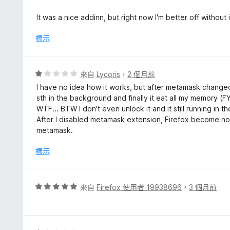
1
分
It was a nice addinn, but right now I'm better off without i
，
滿
標示
分
5
分
評
來自
Lycoris
，
2 個月前
價
I have no idea how it works, but after metamask changed 
1
sth in the background and finally it eat all my memory 
分
WTF... BTW I don't even unlock it and it still running in 
，
After I disabled metamask extension, Firefox become no
滿
metamask.
分
5
標示
分
評
來自
Firefox 使用者 19938696
，
3 個月前
價
5
分
，