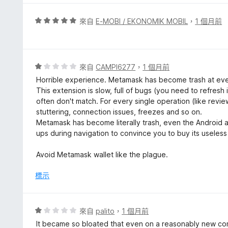
滿
分
評
來自
E-MOBI / EKONOMIK MOBIL
，
1 個月前
5
價
分
5
分
，
評
來自
CAMPI6277
，
1 個月前
滿
價
Horrible experience. Metamask has become trash at eve
分
1
This extension is slow, full of bugs (you need to refre
5
分
often don't match. For every single operation (like revi
分
，
stuttering, connection issues, freezes and so on.
滿
Metamask has become literally trash, even the Android 
分
ups during navigation to convince you to buy its useless
5
分
Avoid Metamask wallet like the plague.
標示
評
來自
palito
，
1 個月前
價
It became so bloated that even on a reasonably new comp