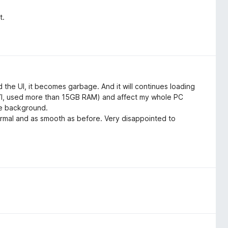
t.
the UI, it becomes garbage. And it will continues loading
(FYI, used more than 15GB RAM) and affect my whole PC
the background.
rmal and as smooth as before. Very disappointed to