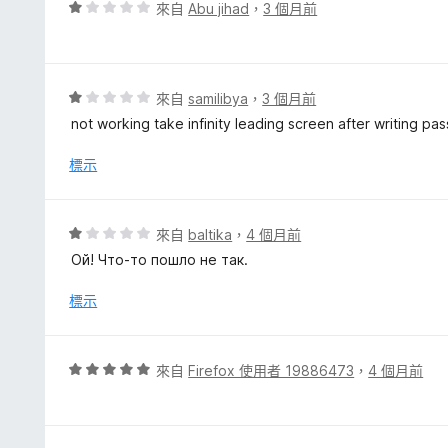
，
評
來自
Abu jihad
，
3 個月前
滿
價
分
1
5
分
分
，
評
來自
samilibya
，
3 個月前
滿
價
not working take infinity leading screen after writing pass
分
1
5
分
標示
分
，
滿
分
評
來自
baltika
，
4 個月前
5
價
Ой! Что-то пошло не так.
分
1
分
標示
，
滿
分
評
來自
Firefox 使用者 19886473
，
4 個月前
5
價
分
5
分