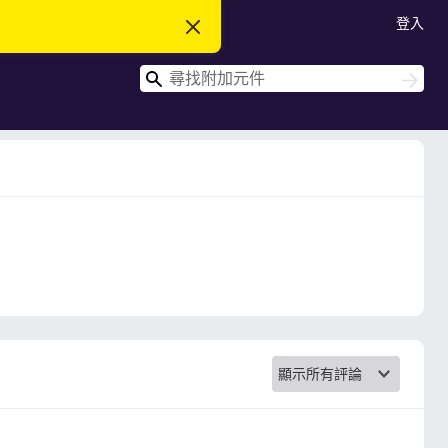
登入
忽
略
此
搜
通
搜
知
尋
尋