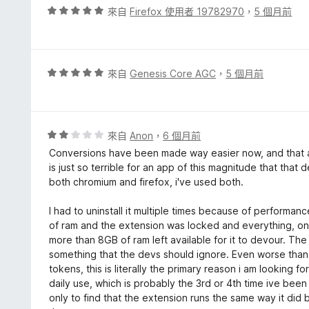
，
評
來自
Firefox 使用者 19782970
，
5 個月前
滿
價
分
5
5
分
分
，
評
來自
Genesis Core AGC
，
5 個月前
滿
價
分
5
5
分
分
，
評
來自
Anon
，
6 個月前
滿
價
Conversions have been made way easier now, and that 
分
2
is just so terrible for an app of this magnitude that that
5
分
both chromium and firefox, i've used both.
分
，
滿
I had to uninstall it multiple times because of performa
分
of ram and the extension was locked and everything, o
5
more than 8GB of ram left available for it to devour. The
分
something that the devs should ignore. Even worse than
tokens, this is literally the primary reason i am looking f
daily use, which is probably the 3rd or 4th time ive been
only to find that the extension runs the same way it did