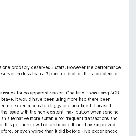
alone probably deserves 3 stars. However the performance
 deserves no less than a 3 point deduction. It is a problem on
nce issues for no apparent reason. One time it was using 8GB
n brave. It would have been using more had there been
 entire experience is too laggy and unrefined. This isn't
 the issue with the non-existent 'max' button when sending
or an alternative more suitable for frequent transactions and
 in this position now. I return hoping things have improved,
 before, or even worse than it did before - ive experienced