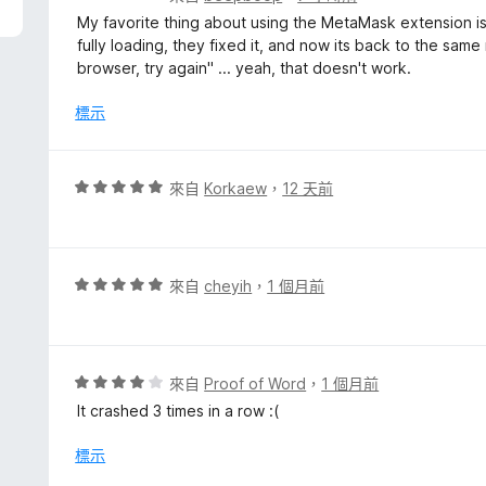
價
My favorite thing about using the MetaMask extension is 
1
fully loading, they fixed it, and now its back to the sam
分
browser, try again" ... yeah, that doesn't work.
，
滿
標示
分
5
分
評
來自
Korkaew
，
12 天前
價
5
分
，
評
來自
cheyih
，
1 個月前
滿
價
分
5
5
分
分
，
評
來自
Proof of Word
，
1 個月前
滿
價
It crashed 3 times in a row :(
分
4
5
分
標示
分
，