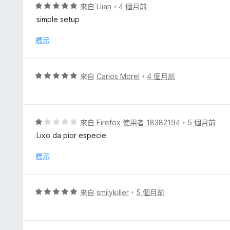
，
評
來自
Llian
，
4 個月前
滿
價
simple setup
分
5
5
分
標示
分
，
滿
分
評
來自
Carlos Morel
，
4 個月前
5
價
分
5
分
，
評
來自
Firefox 使用者 18382194
，
5 個月前
滿
價
Lixo da pior especie
分
1
5
分
標示
分
，
滿
分
評
來自
smilykiller
，
5 個月前
5
價
分
5
分