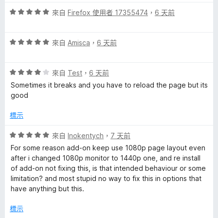
分
5
評
分
來自
Firefox 使用者 17355474
，
6 天前
價
，
5
滿
評
分
來自
Amisca
，
6 天前
分
價
，
5
5
滿
分
評
分
來自
Test
，
6 天前
分
價
，
5
Sometimes it breaks and you have to reload the page but its
4
滿
分
good
分
分
，
5
標示
滿
分
分
評
來自
Inokentych
，
7 天前
5
價
For some reason add-on keep use 1080p page layout even
分
5
after i changed 1080p monitor to 1440p one, and re install
分
of add-on not fixing this, is that intended behaviour or some
，
limitation? and most stupid no way to fix this in options that
滿
have anything but this.
分
5
標示
分