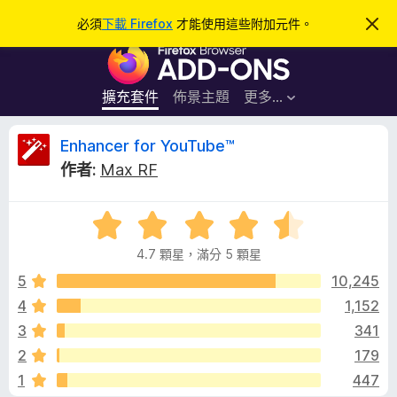
搜
登入
必須
下載 Firefox
才能使用這些附加元件。
忽
略
尋
F
此
通
i
知
r
擴充套件
佈景主題
更多…
e
f
E
Enhancer for YouTube™
o
作者:
Max RF
x
n
瀏
評
覽
h
價
器
4.7 顆星，滿分 5 顆星
4
附
a
.
5
10,245
加
7
4
1,152
元
n
分
件
3
341
，
滿
c
2
179
分
1
447
5