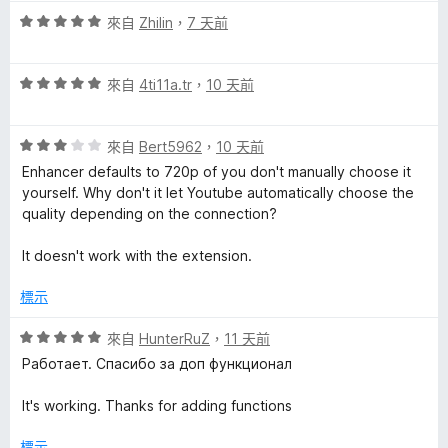
評
來自
Zhilin
，
7 天前
價
5
評
分
來自
4ti11a.tr
，
10 天前
價
，
5
滿
評
分
來自
Bert5962
，
10 天前
分
價
，
5
Enhancer defaults to 720p of you don't manually choose it
3
滿
分
yourself. Why don't it let Youtube automatically choose the
分
分
quality depending on the connection?
，
5
滿
分
It doesn't work with the extension.
分
5
標示
分
評
來自
HunterRuZ
，
11 天前
價
Работает. Спасибо за доп функционал
5
分
It's working. Thanks for adding functions
，
滿
標示