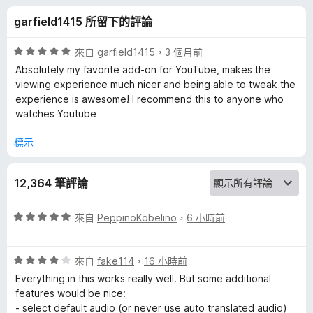
e
分
garfield1415 所留下的評論
r
評
來自
garfield1415
，
3 個月前
f
價
Absolutely my favorite add-on for YouTube, makes the
5
viewing experience much nicer and being able to tweak the
分
experience is awesome! I recommend this to anyone who
o
，
watches Youtube
滿
r
分
標示
5
Y
分
12,364 筆評論
o
評
來自
PeppinoKobelino
，
6 小時前
價
u
5
評
分
來自
fake114
，
16 小時前
T
價
，
Everything in this works really well. But some additional
4
滿
features would be nice:
u
分
分
- select default audio (or never use auto translated audio)