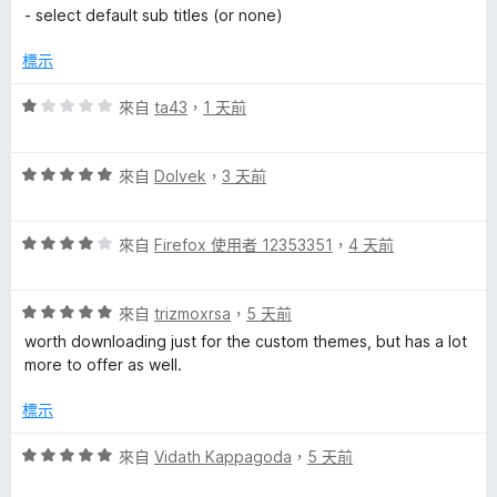
，
5
- select default sub titles (or none)
滿
b
分
分
標示
5
e
分
評
來自
ta43
，
1 天前
價
™
1
評
分
來自
Dolvek
，
3 天前
的
價
，
5
滿
評
分
來自
Firefox 使用者 12353351
，
4 天前
分
評
價
，
5
4
滿
分
論
評
分
來自
trizmoxrsa
，
5 天前
分
價
，
5
worth downloading just for the custom themes, but has a lot
5
滿
分
more to offer as well.
分
分
，
5
標示
滿
分
分
評
來自
Vidath Kappagoda
，
5 天前
5
價