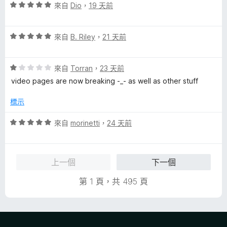
滿
分
評
來自
Dio
，
19 天前
分
價
5
5
分
評
分
來自
B. Riley
，
21 天前
價
，
5
滿
評
分
來自
Torran
，
23 天前
分
價
，
5
video pages are now breaking -_- as well as other stuff
1
滿
分
分
分
標示
，
5
滿
分
評
來自
morinetti
，
24 天前
分
價
5
5
分
分
上一個
下一個
，
滿
第 1 頁，共 495 頁
分
5
分