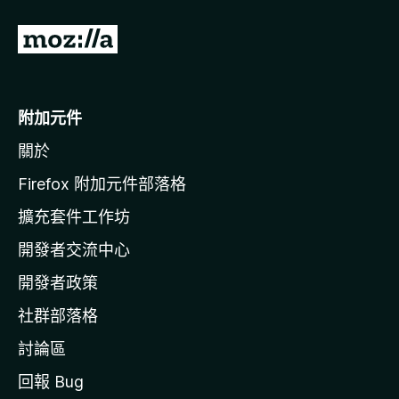
前
往
M
o
附加元件
z
關於
i
l
Firefox 附加元件部落格
l
擴充套件工作坊
a
開發者交流中心
官
網
開發者政策
社群部落格
討論區
回報 Bug