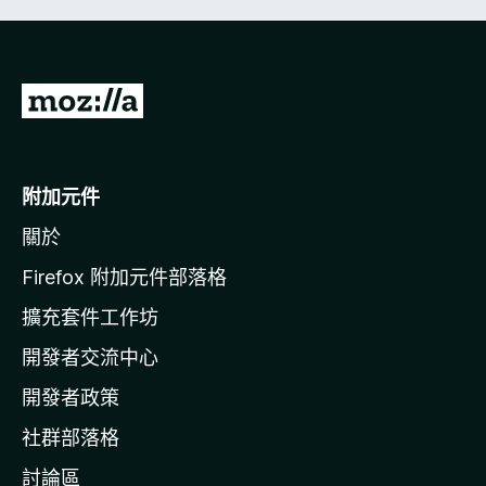
前
往
M
o
附加元件
z
關於
i
l
Firefox 附加元件部落格
l
擴充套件工作坊
a
開發者交流中心
官
網
開發者政策
社群部落格
討論區