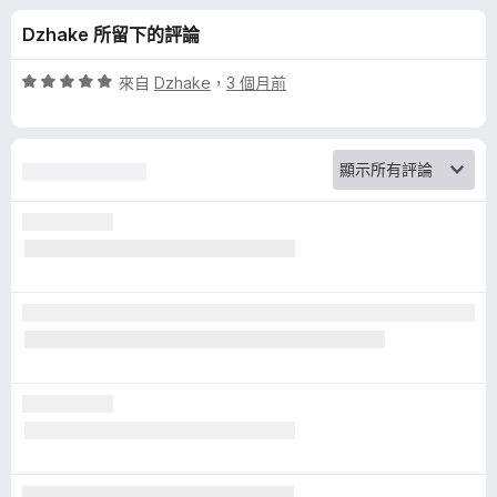
e
分
Dzhake 所留下的評論
r
評
來自
Dzhake
，
3 個月前
f
價
5
分
o
，
滿
r
分
5
Y
分
o
u
T
u