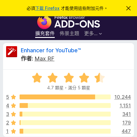
搜
登入
必須
下載 Firefox
才能使用這些附加元件。
忽
略
尋
F
此
通
i
知
r
擴充套件
佈景主題
更多…
e
f
E
Enhancer for YouTube™
o
作者:
Max RF
x
n
瀏
評
覽
h
價
器
4.7 顆星，滿分 5 顆星
4
附
a
.
5
10,244
加
7
4
1,151
元
n
分
件
3
341
，
滿
c
2
179
分
1
447
5