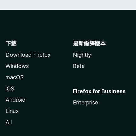
下載
最新編譯版本
Download Firefox
Nightly
Windows
Beta
macOS
iOS
Firefox for Business
Android
Enterprise
Linux
All