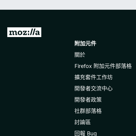
前
往
附加元件
M
關於
o
z
Firefox 附加元件部落格
i
擴充套件工作坊
l
l
開發者交流中心
a
開發者政策
官
社群部落格
網
討論區
回報 Bug