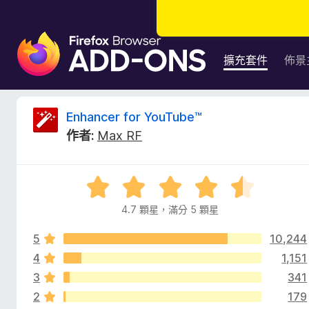
F
i
擴充套件
佈景
r
e
f
E
Enhancer for YouTube™
o
作者:
Max RF
x
n
瀏
覽
h
評
器
價
附
4.7 顆星，滿分 5 顆星
a
4
加
.
元
5
10,244
7
n
件
分
4
1,151
，
3
341
c
滿
2
179
分