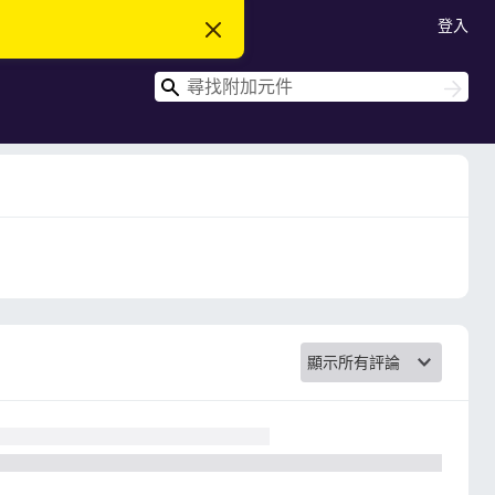
登入
忽
略
此
搜
通
搜
知
尋
尋