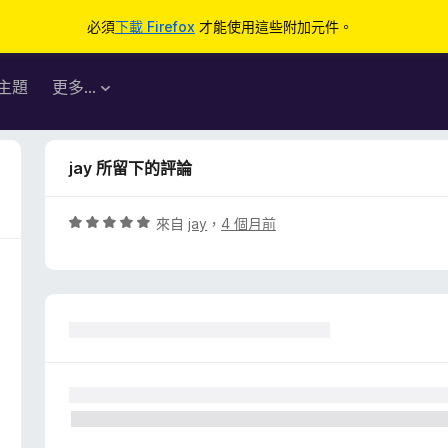
必須
下載 Firefox
才能使用這些附加元件。
主題
更多…
jay 所留下的評論
評
來自
jay
，
4 個月前
價
5
分
，
滿
分
5
分