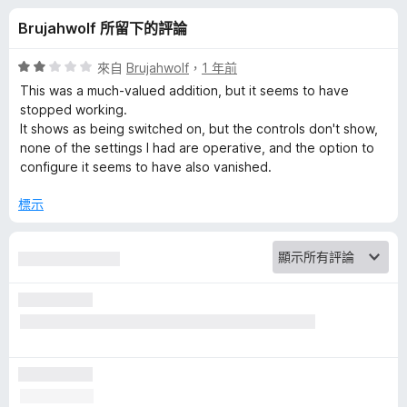
e
分
Brujahwolf 所留下的評論
r
評
來自
Brujahwolf
，
1 年前
f
價
This was a much-valued addition, but it seems to have
2
stopped working.
分
It shows as being switched on, but the controls don't show,
o
，
none of the settings I had are operative, and the option to
滿
configure it seems to have also vanished.
r
分
5
標示
Y
分
o
u
T
u