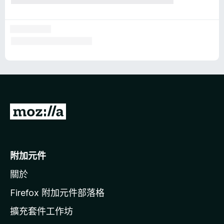
前
往
M
o
附加元件
z
關於
i
l
Firefox 附加元件部落格
l
擴充套件工作坊
a