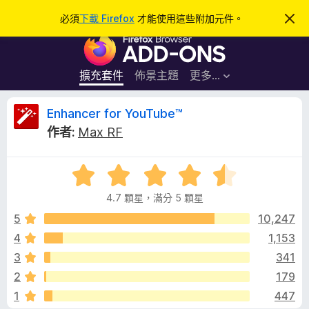
搜
登入
必須
下載 Firefox
才能使用這些附加元件。
忽
略
尋
F
此
通
i
知
r
擴充套件
佈景主題
更多…
e
f
E
Enhancer for YouTube™
o
作者:
Max RF
x
n
瀏
評
覽
h
價
器
4.7 顆星，滿分 5 顆星
4
附
a
.
5
10,247
加
7
4
1,153
元
n
分
件
3
341
，
滿
c
2
179
分
1
447
5