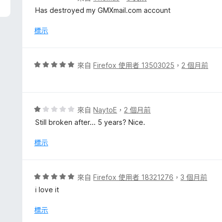
價
Has destroyed my GMXmail.com account
1
分
標示
，
滿
分
評
來自
Firefox 使用者 13503025
，
2 個月前
5
價
分
5
分
，
評
來自
NaytoE
，
2 個月前
滿
價
Still broken after... 5 years? Nice.
分
1
5
分
標示
分
，
滿
分
評
來自
Firefox 使用者 18321276
，
3 個月前
5
價
i love it
分
5
分
標示
，