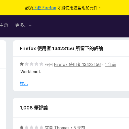
必須
下載 Firefox
才能使用這些附加元件。
主題
更多…
Firefox 使用者 13423156 所留下的評論
評
來自
Firefox 使用者 13423156
，
1 年前
價
Werkt niet.
1
分
標示
，
滿
分
5
1,008 筆評論
分
評
來自
Thomas
，
5 天前