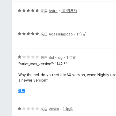
5
分
分
，
評
來自
Astra
，
10 個月前
滿
價
分
5
5
分
分
，
評
來自
Adassumpcao
，
1 年前
滿
價
分
5
5
分
分
，
評
來自
BullFrog
，
1 年前
滿
價
"strict_max_version": "142.*"
分
1
5
分
Why the hell do you set a MAX version, when Nightly use
分
，
a newer version?
滿
分
標示
5
分
評
來自
Vriska
，
1 年前
價