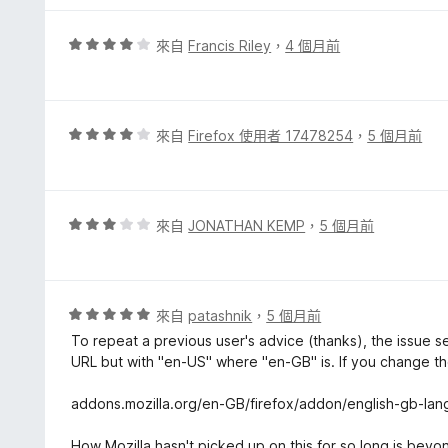
滿
分
評
來自
Francis Riley
，
4 個月前
5
價
分
4
分
，
評
來自
Firefox 使用者 17478254
，
5 個月前
滿
價
分
4
5
分
分
，
評
來自
JONATHAN KEMP
，
5 個月前
滿
價
分
3
5
分
分
，
評
來自
patashnik
，
5 個月前
滿
價
To repeat a previous user's advice (thanks), the issue se
分
5
URL but with "en-US" where "en-GB" is. If you change the
5
分
分
，
addons.mozilla.org/en-GB/firefox/addon/english-gb-la
滿
分
How Mozilla hasn't picked up on this for so long is beyond