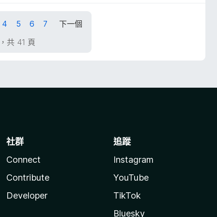
4
5
6
7
下一個
頁，共 41 頁
社群
追蹤
Connect
Instagram
Contribute
YouTube
Developer
TikTok
Bluesky