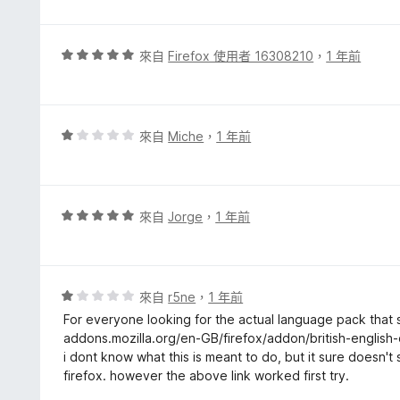
1
分
，
評
來自
Firefox 使用者 16308210
，
1 年前
滿
價
分
5
5
分
分
，
評
來自
Miche
，
1 年前
滿
價
分
1
5
分
分
，
評
來自
Jorge
，
1 年前
滿
價
分
5
5
分
分
，
評
來自
r5ne
，
1 年前
滿
價
For everyone looking for the actual language pack that s
分
1
addons.mozilla.org/en-GB/firefox/addon/british-english-
5
分
i dont know what this is meant to do, but it sure doesn'
分
，
firefox. however the above link worked first try.
滿