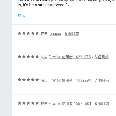
5
is, it'd be a straightforward fix.
分
標示
評
來自
Ignacio
，
5 個月前
價
5
分
，
評
來自
Firefox 使用者 14221976
，
6 個月前
滿
價
分
5
5
分
分
，
評
來自
Firefox 使用者 14932290
，
7 個月前
滿
價
分
5
5
分
分
，
評
來自
Firefox 使用者 15572501
，
8 個月前
滿
價
分
5