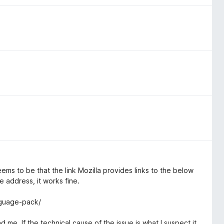
ems to be that the link Mozilla provides links to the below
 address, it works fine.
nguage-pack/
 me. If the technical cause of the issue is what I suspect it