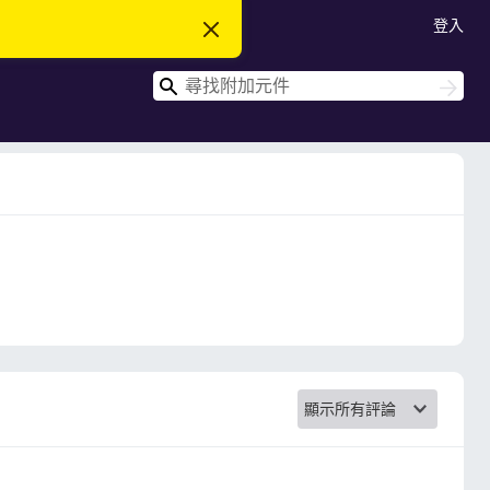
登入
忽
略
此
搜
通
搜
知
尋
尋