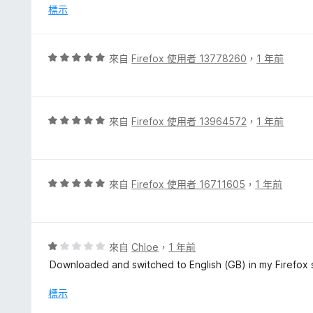
分
標示
5
分
評
來自
Firefox 使用者 13778260
，
1 年前
價
5
分
，
評
來自
Firefox 使用者 13964572
，
1 年前
滿
價
分
5
5
分
分
，
評
來自
Firefox 使用者 16711605
，
1 年前
滿
價
分
5
5
分
分
，
評
來自
Chloe
，
1 年前
滿
價
Downloaded and switched to English (GB) in my Firefox sett
分
1
5
分
標示
分
，