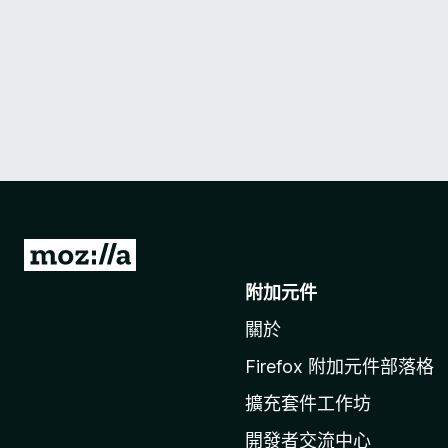
前
往
附加元件
M
關於
o
z
Firefox 附加元件部落格
i
擴充套件工作坊
l
l
開發者交流中心