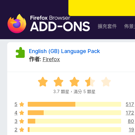
F
i
擴充套件
佈景
r
e
f
E
English (GB) Language Pack
o
作者:
Firefox
x
n
瀏
覽
g
評
器
價
附
3.7 顆星，滿分 5 顆星
l
3
加
.
元
5
517
7
i
件
分
4
172
，
3
80
s
滿
2
19
分