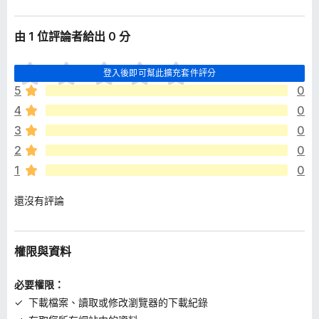
由 1 位評論者給出 0 分
目
登入後即可幫此擴充套件評分
前
5
0
沒
4
0
有
評
3
0
分
2
0
1
0
還沒有評論
權限與資料
必要權限：
下載檔案、讀取或修改瀏覽器的下載紀錄