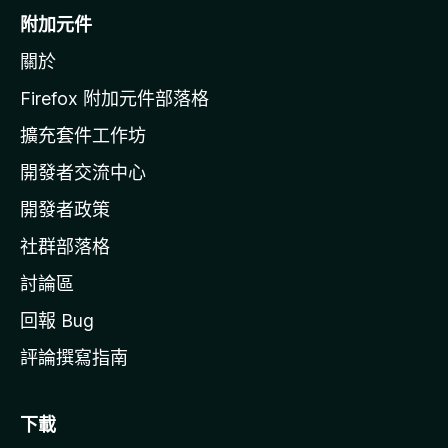
o
附加元件
z
關於
i
l
Firefox 附加元件部落格
l
擴充套件工作坊
a
開發者交流中心
官
網
開發者政策
社群部落格
討論區
回報 Bug
評論撰寫指南
下載