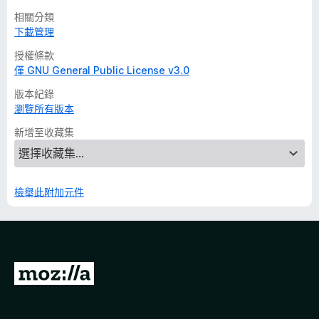
相關分類
下載管理
授權條款
僅 GNU General Public License v3.0
版本紀錄
瀏覽所有版本
新增至收藏集
檢舉此附加元件
前
往
M