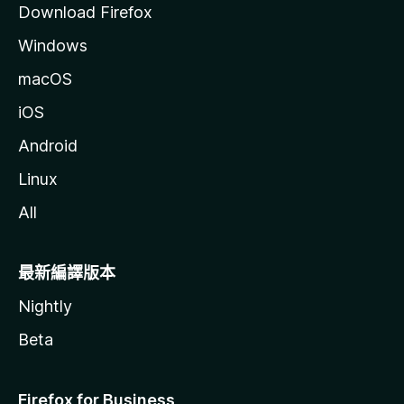
Download Firefox
Windows
macOS
iOS
Android
Linux
All
最新編譯版本
Nightly
Beta
Firefox for Business