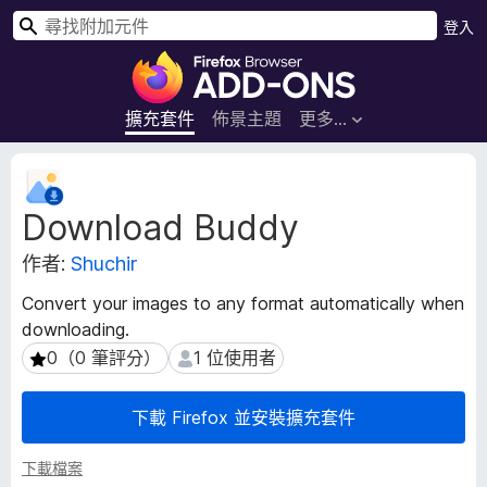
搜
登入
尋
F
i
r
擴充套件
佈景主題
更多…
e
f
擴
o
充
Download Buddy
套
x
件
瀏
作者:
Shuchir
後
覽
設
器
Convert your images to any format automatically when
資
附
downloading.
料
加
0（0 筆評分）
1 位使用者
0（0 筆評分）
1 位使用者
元
件
下載 Firefox 並安裝擴充套件
下載檔案