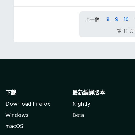
分
5
5
分
分
，
上一個
8
9
10
滿
分
第 11 
5
分
下載
最新編譯版本
Download Firefox
Nightly
Windows
Beta
macOS