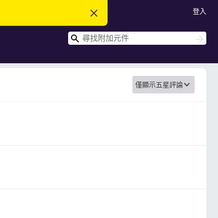
登入
忽
略
此
搜
通
搜
知
尋
尋