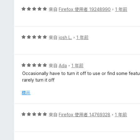
分
分
，
評
來自
Firefox 使用者 19248990
，
1 年前
滿
價
分
5
5
分
分
，
評
來自
josh L.
，
1 年前
滿
價
分
5
5
分
分
，
評
來自
Ada
，
1 年前
滿
價
Occasionally have to turn it off to use or find some feat
分
5
rarely turn it off
5
分
分
，
標示
滿
分
5
評
來自
Firefox 使用者 14769328
，
1 年前
分
價
5
分