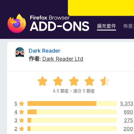
F
i
擴充套件
佈景
r
e
f
D
Dark Reader
o
作者:
Dark Reader Ltd
x
a
瀏
覽
r
評
器
價
附
4.5 顆星，滿分 5 顆星
k
4
加
.
元
5
5,313
5
R
件
分
4
690
，
3
275
e
滿
2
200
分