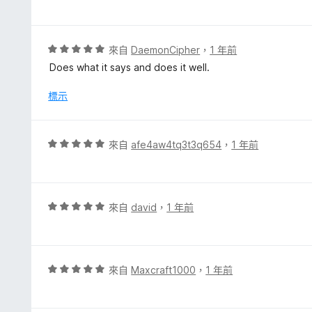
價
分
5
5
分
分
，
評
來自
DaemonCipher
，
1 年前
滿
價
Does what it says and does it well.
分
5
5
分
標示
分
，
滿
分
評
來自
afe4aw4tq3t3q654
，
1 年前
5
價
分
5
分
，
評
來自
david
，
1 年前
滿
價
分
5
5
分
分
，
評
來自
Maxcraft1000
，
1 年前
滿
價
分
5
5