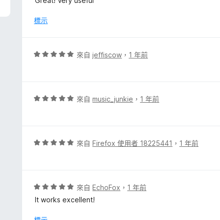
Great! Very useful
分
5
5
分
標示
分
，
滿
分
評
來自
jeffiscow
，
1 年前
5
價
分
5
分
，
評
來自
music_junkie
，
1 年前
滿
價
分
5
5
分
分
，
評
來自
Firefox 使用者 18225441
，
1 年前
滿
價
分
5
5
分
分
，
評
來自
EchoFox
，
1 年前
滿
價
It works excellent!
分
5
5
分
標示