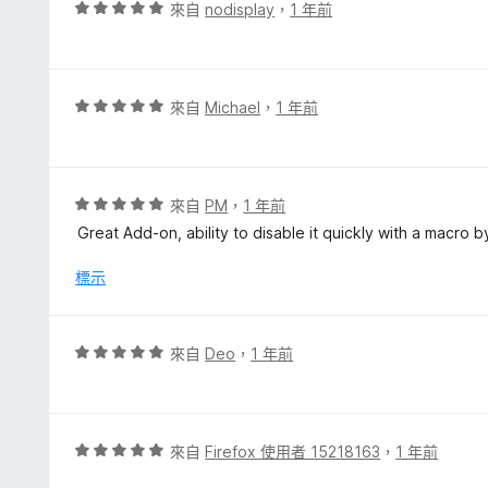
，
評
來自
nodisplay
，
1 年前
滿
價
分
5
5
分
分
，
評
來自
Michael
，
1 年前
滿
價
分
5
5
分
分
，
評
來自
PM
，
1 年前
滿
價
Great Add-on, ability to disable it quickly with a macro by
分
5
5
分
標示
分
，
滿
分
評
來自
Deo
，
1 年前
5
價
分
5
分
，
評
來自
Firefox 使用者 15218163
，
1 年前
滿
價