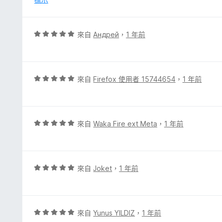
分
，
滿
分
評
來自
Андрей
，
1 年前
5
價
分
5
分
，
評
來自
Firefox 使用者 15744654
，
1 年前
滿
價
分
5
5
分
分
，
評
來自
Waka Fire ext Meta
，
1 年前
滿
價
分
5
5
分
分
，
評
來自
Joket
，
1 年前
滿
價
分
5
5
分
分
，
評
來自
Yunus YILDIZ
，
1 年前
滿