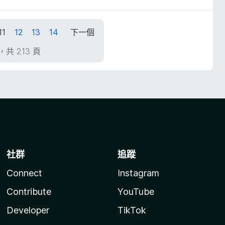
11
12
13
14
下一個
頁，共 213 頁
社群
追蹤
Connect
Instagram
Contribute
YouTube
Developer
TikTok