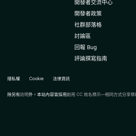
l
開發者交流中心
a
開發者政策
官
社群部落格
網
討論區
回報 Bug
評論撰寫指南
隱私權
Cookie
法律資訊
除另有
註明
外，本站內容皆採用
創用 CC 姓名標示—相同方式分享條款