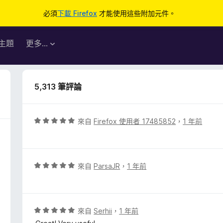
必須
下載 Firefox
才能使用這些附加元件。
主題
更多…
5,313 筆評論
評
來自
Firefox 使用者 17485852
，
1 年前
價
5
分
，
評
來自
ParsaJR
，
1 年前
滿
價
分
5
5
分
分
，
評
來自
Serhii
，
1 年前
滿
價