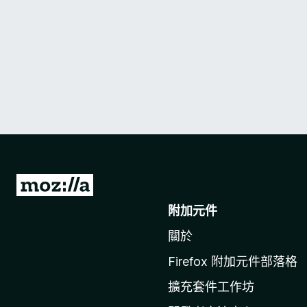
前
往
附加元件
M
關於
o
z
Firefox 附加元件部落格
i
擴充套件工作坊
l