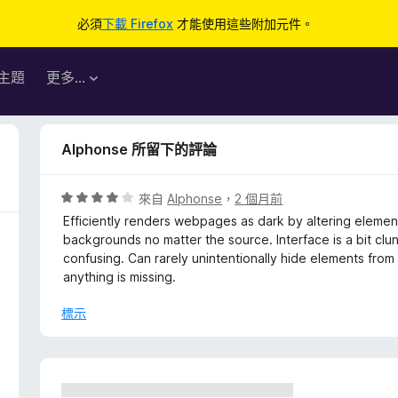
必須
下載 Firefox
才能使用這些附加元件。
主題
更多…
Alphonse 所留下的評論
評
來自
Alphonse
，
2 個月前
價
Efficiently renders webpages as dark by altering elements
4
backgrounds no matter the source. Interface is a bit clu
分
confusing. Can rarely unintentionally hide elements from
，
anything is missing.
滿
分
標示
5
分