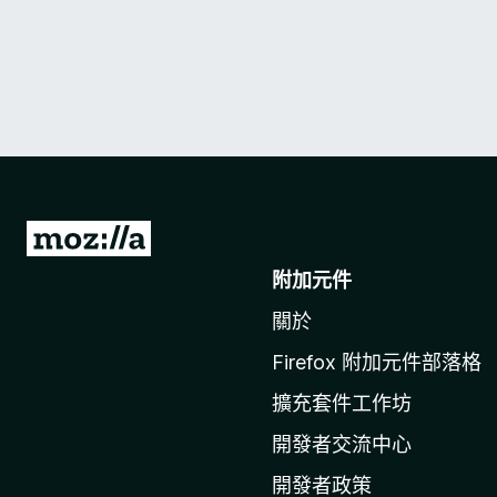
前
往
附加元件
M
關於
o
z
Firefox 附加元件部落格
i
擴充套件工作坊
l
l
開發者交流中心
a
開發者政策