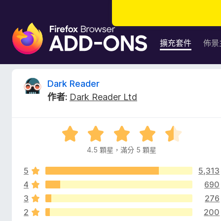
F
i
擴充套件
佈景
r
e
f
D
Dark Reader
o
作者:
Dark Reader Ltd
x
a
瀏
覽
r
評
器
價
附
4.5 顆星，滿分 5 顆星
k
4
加
.
元
5
5,313
5
R
件
分
4
690
，
3
276
e
滿
2
200
分