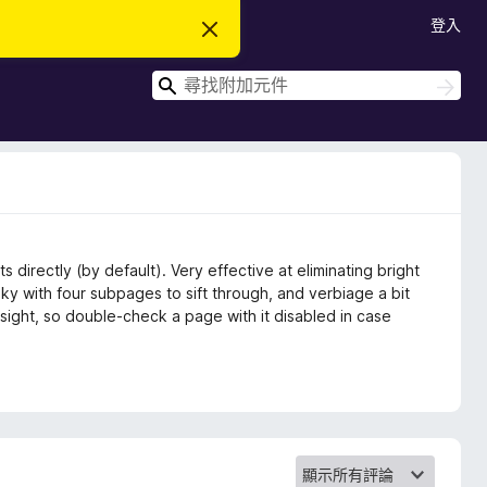
登入
忽
略
此
搜
通
搜
知
尋
尋
 directly (by default). Very effective at eliminating bright
nky with four subpages to sift through, and verbiage a bit
 sight, so double-check a page with it disabled in case