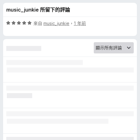
a
分
music_junkie 所留下的評論
d
評
來自
music_junkie
，
1 年前
e
價
5
分
r
，
滿
的
分
5
評
分
論