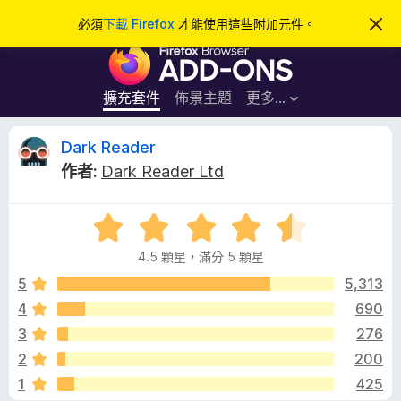
搜
登入
必須
下載 Firefox
才能使用這些附加元件。
忽
略
尋
F
此
通
i
知
r
擴充套件
佈景主題
更多…
e
f
D
Dark Reader
o
作者:
Dark Reader Ltd
x
a
瀏
評
覽
r
價
器
4.5 顆星，滿分 5 顆星
4
附
k
.
5
5,313
加
5
4
690
元
R
分
件
3
276
，
滿
e
2
200
分
1
425
5