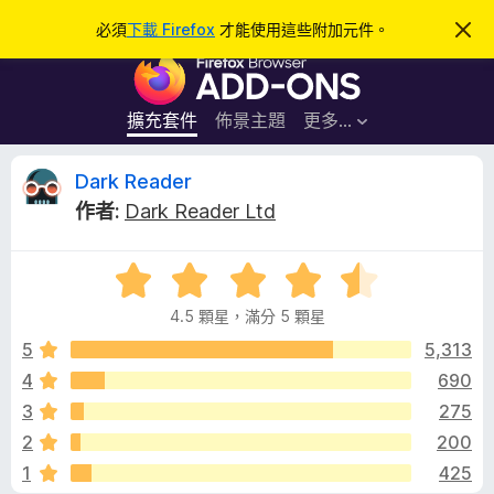
搜
登入
必須
下載 Firefox
才能使用這些附加元件。
忽
略
尋
F
此
通
i
知
r
擴充套件
佈景主題
更多…
e
f
D
Dark Reader
o
作者:
Dark Reader Ltd
x
a
瀏
評
覽
r
價
器
4.5 顆星，滿分 5 顆星
4
附
k
.
5
5,313
加
5
4
690
元
R
分
件
3
275
，
滿
e
2
200
分
1
425
5