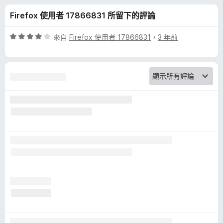
a
分
Firefox 使用者 17866831 所留下的評論
d
評
來自
Firefox 使用者 17866831
，
3 年前
e
價
4
分
r
，
滿
的
分
5
評
分
論