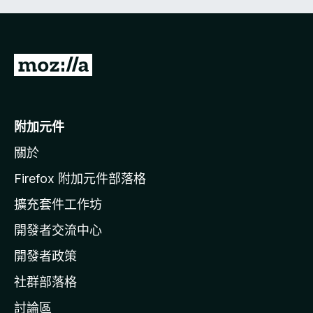
前
往
M
o
附加元件
z
關於
i
l
Firefox 附加元件部落格
l
擴充套件工作坊
a
開發者交流中心
官
網
開發者政策
社群部落格
討論區