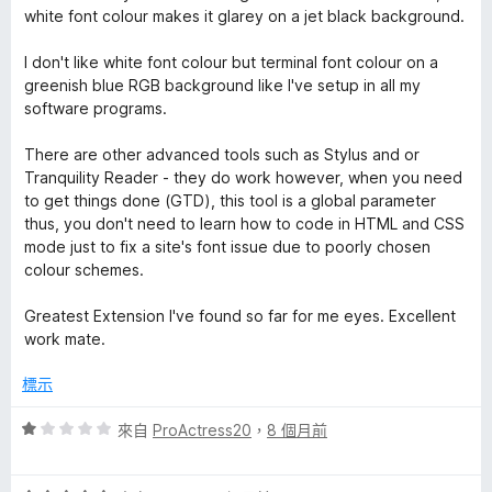
white font colour makes it glarey on a jet black background.
I don't like white font colour but terminal font colour on a
greenish blue RGB background like I've setup in all my
software programs.
There are other advanced tools such as Stylus and or
Tranquility Reader - they do work however, when you need
to get things done (GTD), this tool is a global parameter
thus, you don't need to learn how to code in HTML and CSS
mode just to fix a site's font issue due to poorly chosen
colour schemes.
Greatest Extension I've found so far for me eyes. Excellent
work mate.
標示
評
來自
ProActress20
，
8 個月前
價
1