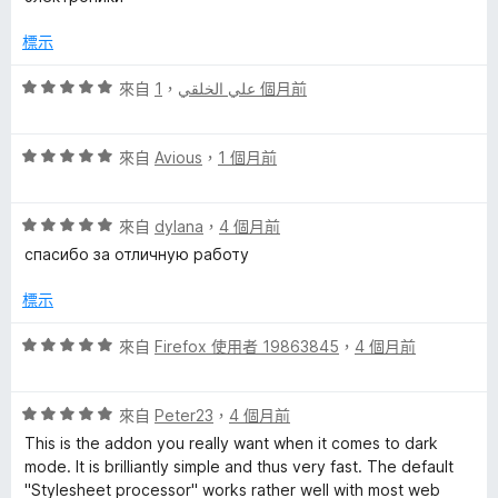
，
d
滿
標示
分
5
L
評
來自
，
علي الخلقي
1 個月前
分
價
5
i
評
分
來自
Avious
，
1 個月前
價
，
g
5
滿
評
分
來自
dylana
，
4 個月前
分
h
價
，
5
спасибо за отличную работу
5
滿
分
分
分
標示
t
，
5
滿
分
評
來自
Firefox 使用者 19863845
，
4 個月前
T
分
價
5
5
e
分
評
分
來自
Peter23
，
4 個月前
價
，
This is the addon you really want when it comes to dark
x
5
滿
mode. It is brilliantly simple and thus very fast. The default
分
分
"Stylesheet processor" works rather well with most web