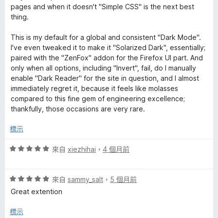
，
5
pages and when it doesn't "Simple CSS" is the next best
t
滿
分
thing.
分
的
5
This is my default for a global and consistent "Dark Mode".
分
I've even tweaked it to make it "Solarized Dark", essentially;
評
paired with the "ZenFox" addon for the Firefox UI part. And
only when all options, including "Invert", fail, do I manually
論
enable "Dark Reader" for the site in question, and I almost
immediately regret it, because it feels like molasses
compared to this fine gem of engineering excellence;
thankfully, those occasions are very rare.
標示
評
來自
xiezhihai
，
4 個月前
價
5
評
分
來自
sammy_salt
，
5 個月前
價
，
Great extention
5
滿
分
分
標示