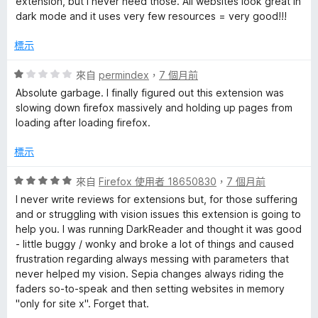
extension, but I never need those. All websites look great in
dark mode and it uses very few resources = very good!!!
標示
評
來自
permindex
，
7 個月前
價
Absolute garbage. I finally figured out this extension was
1
slowing down firefox massively and holding up pages from
分
loading after loading firefox.
，
滿
標示
分
5
評
來自
Firefox 使用者 18650830
，
7 個月前
分
價
I never write reviews for extensions but, for those suffering
5
and or struggling with vision issues this extension is going to
分
help you. I was running DarkReader and thought it was good
，
- little buggy / wonky and broke a lot of things and caused
滿
frustration regarding always messing with parameters that
分
never helped my vision. Sepia changes always riding the
5
faders so-to-speak and then setting websites in memory
分
"only for site x". Forget that.