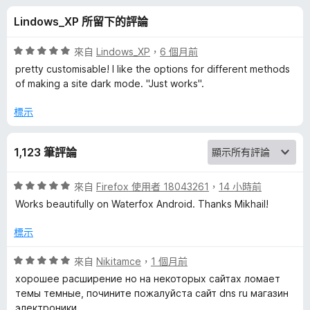
c
分
Lindows_XP 所留下的評論
k
評
來自
Lindows_XP
，
6 個月前
g
價
pretty customisable! I like the options for different methods
5
of making a site dark mode. "Just works".
分
r
，
標示
滿
o
分
1,123 筆評論
5
u
分
評
來自
Firefox 使用者 18043261
，
14 小時前
n
價
Works beautifully on Waterfox Android. Thanks Mikhail!
5
分
d
標示
，
滿
評
來自
Nikitamce
，
1 個月前
a
分
價
хорошее расширение но на некоторых сайтах ломает
5
5
темы темные, почините пожалуйста сайт dns ru магазин
n
分
分
электроники