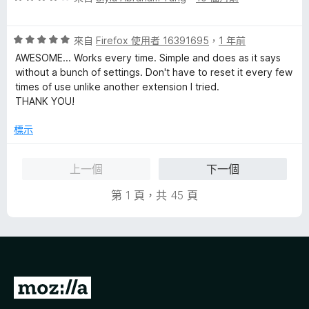
5
價
分
4
評
分
來自
Firefox 使用者 16391695
，
1 年前
價
，
AWESOME... Works every time. Simple and does as it says
5
滿
without a bunch of settings. Don't have to reset it every few
分
分
times of use unlike another extension I tried.
，
5
THANK YOU!
滿
分
分
標示
5
分
上一個
下一個
第 1 頁，共 45 頁
前
往