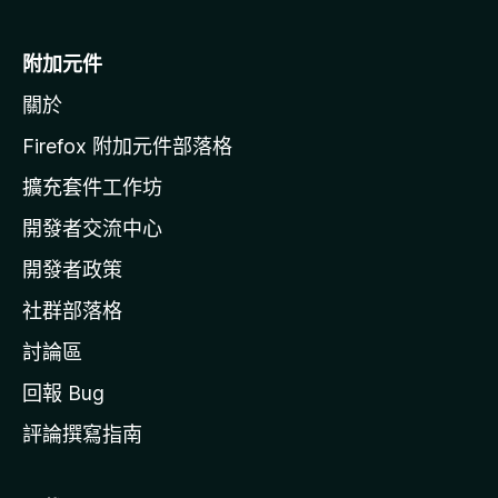
M
o
附加元件
z
關於
i
l
Firefox 附加元件部落格
l
擴充套件工作坊
a
開發者交流中心
官
網
開發者政策
社群部落格
討論區
回報 Bug
評論撰寫指南