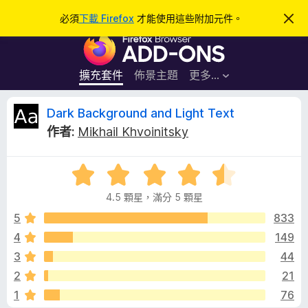
搜
登入
必須
下載 Firefox
才能使用這些附加元件。
忽
略
尋
F
此
通
i
知
r
擴充套件
佈景主題
更多…
e
f
D
Dark Background and Light Text
o
作者:
Mikhail Khvoinitsky
x
a
瀏
評
覽
r
價
器
4.5 顆星，滿分 5 顆星
4
附
k
.
5
833
加
5
4
149
元
B
分
件
3
44
，
滿
a
2
21
分
1
76
5