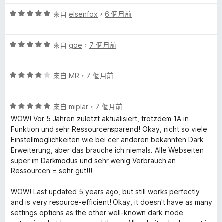
，
5
滿
分
評
來自
elsenfox
，
6 個月前
分
價
5
5
分
評
分
來自
goe
，
7 個月前
價
，
5
滿
評
分
來自
MR
，
7 個月前
分
價
，
5
4
滿
分
評
分
來自
miplar
，
7 個月前
分
價
，
5
WOW! Vor 5 Jahren zuletzt aktualisiert, trotzdem 1A in
5
滿
分
Funktion und sehr Ressourcensparend! Okay, nicht so viele
分
分
Einstellmöglichkeiten wie bei der anderen bekannten Dark
，
5
Erweiterung, aber das brauche ich niemals. Alle Webseiten
滿
分
super im Darkmodus und sehr wenig Verbrauch an
分
Ressourcen = sehr gut!!!
5
分
WOW! Last updated 5 years ago, but still works perfectly
and is very resource-efficient! Okay, it doesn't have as many
settings options as the other well-known dark mode