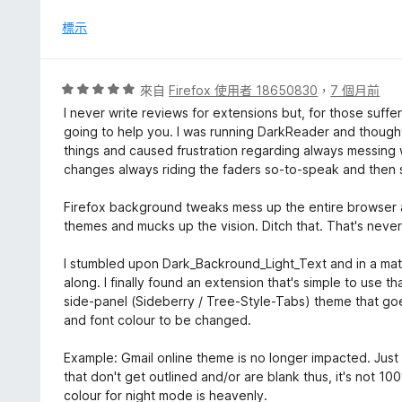
分
，
標示
滿
分
5
評
來自
Firefox 使用者 18650830
，
7 個月前
分
價
I never write reviews for extensions but, for those suffer
5
going to help you. I was running DarkReader and thought 
分
things and caused frustration regarding always messing 
，
changes always riding the faders so-to-speak and then se
滿
分
Firefox background tweaks mess up the entire browser a
5
themes and mucks up the vision. Ditch that. That's never 
分
I stumbled upon Dark_Backround_Light_Text and in a matte
along. I finally found an extension that's simple to use 
side-panel (Sideberry / Tree-Style-Tabs) theme that go
and font colour to be changed.
Example: Gmail online theme is no longer impacted. Jus
that don't get outlined and/or are blank thus, it's not 
colour for night mode is heavenly.