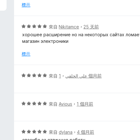
分
標示
，
滿
分
評
來自
Nikitamce
，
25 天前
5
價
хорошее расширение но на некоторых сайтах ломает
分
5
магазин электроники
分
，
標示
滿
分
5
評
來自
，
علي الخلقي
1 個月前
分
價
5
分
，
評
來自
Avious
，
1 個月前
滿
價
分
5
5
分
分
，
評
來自
dylana
，
4 個月前
滿
價
спасибо за отличную работу