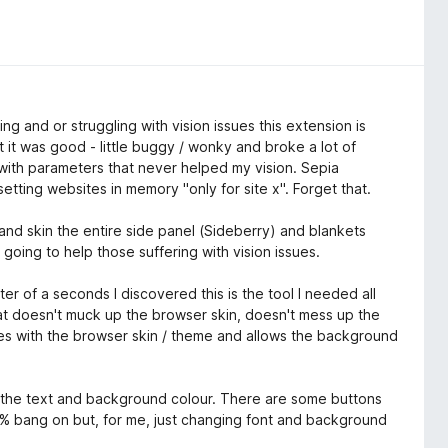
ing and or struggling with vision issues this extension is
it was good - little buggy / wonky and broke a lot of
with parameters that never helped my vision. Sepia
tting websites in memory "only for site x". Forget that.
nd skin the entire side panel (Sideberry) and blankets
going to help those suffering with vision issues.
r of a seconds I discovered this is the tool I needed all
that doesn't muck up the browser skin, doesn't mess up the
es with the browser skin / theme and allows the background
t the text and background colour. There are some buttons
100% bang on but, for me, just changing font and background