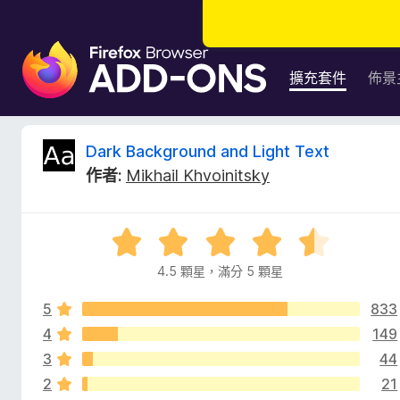
F
i
擴充套件
佈景
r
e
f
D
Dark Background and Light Text
o
作者:
Mikhail Khvoinitsky
x
a
瀏
覽
r
評
器
價
附
4.5 顆星，滿分 5 顆星
k
4
加
.
元
5
833
5
B
件
分
4
149
，
3
44
a
滿
2
21
分