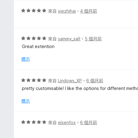
評
來自
xiezhihai
，
4 個月前
價
5
分
，
評
來自
sammy_salt
，
5 個月前
滿
價
Great extention
分
5
5
分
標示
分
，
滿
分
評
來自
Lindows_XP
，
6 個月前
5
價
pretty customisable! I like the options for different met
分
5
分
標示
，
滿
分
評
來自
elsenfox
，
6 個月前
5
價
分
5