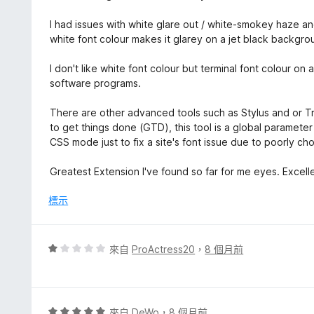
I had issues with white glare out / white-smokey haze an
white font colour makes it glarey on a jet black backgro
I don't like white font colour but terminal font colour on
software programs.
There are other advanced tools such as Stylus and or 
to get things done (GTD), this tool is a global paramet
CSS mode just to fix a site's font issue due to poorly c
Greatest Extension I've found so far for me eyes. Excel
標示
評
來自
ProActress20
，
8 個月前
價
1
分
，
評
來自
DeWo
，
8 個月前