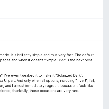
de. It is brilliantly simple and thus very fast. The default
 pages and when it doesn't "Simple CSS" is the next best
". I've even tweaked it to make it "Solarized Dark",
 UI part. And only when all options, including "Invert", fail,
n, and I almost immediately regret it, because it feels like
lence; thankfully, those occasions are very rare.