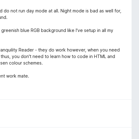
d do not run day mode at all. Night mode is bad as well for,
und.
 a greenish blue RGB background like I've setup in all my
Tranquility Reader - they do work however, when you need
er thus, you don't need to learn how to code in HTML and
hosen colour schemes.
lent work mate.