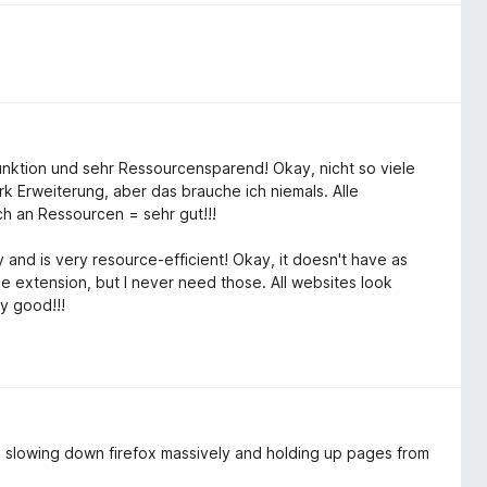
Funktion und sehr Ressourcensparend! Okay, nicht so viele
k Erweiterung, aber das brauche ich niemals. Alle
h an Ressourcen = sehr gut!!!
 and is very resource-efficient! Okay, it doesn't have as
 extension, but I never need those. All websites look
y good!!!
as slowing down firefox massively and holding up pages from