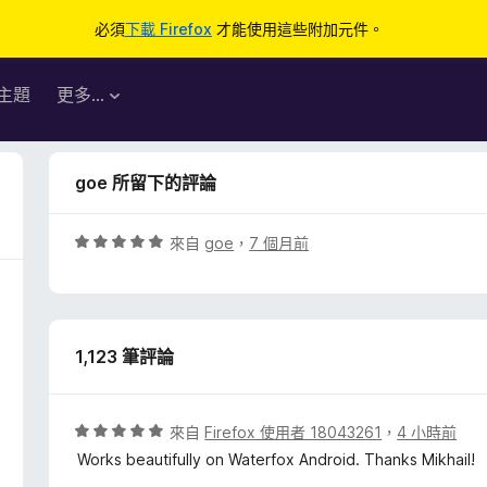
必須
下載 Firefox
才能使用這些附加元件。
主題
更多…
goe 所留下的評論
評
來自
goe
，
7 個月前
價
5
分
，
1,123 筆評論
滿
分
5
分
評
來自
Firefox 使用者 18043261
，
4 小時前
價
Works beautifully on Waterfox Android. Thanks Mikhail!
5