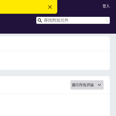
登入
忽
略
此
搜
通
搜
知
尋
尋