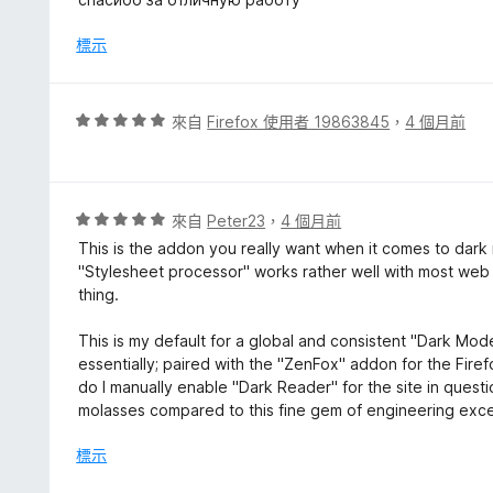
分
5
5
分
標示
分
，
滿
分
評
來自
Firefox 使用者 19863845
，
4 個月前
5
價
分
5
分
，
評
來自
Peter23
，
4 個月前
滿
價
This is the addon you really want when it comes to dark mo
分
5
"Stylesheet processor" works rather well with most web
5
分
thing.
分
，
滿
This is my default for a global and consistent "Dark Mode
分
essentially; paired with the "ZenFox" addon for the Firefox
5
do I manually enable "Dark Reader" for the site in questio
分
molasses compared to this fine gem of engineering excel
標示