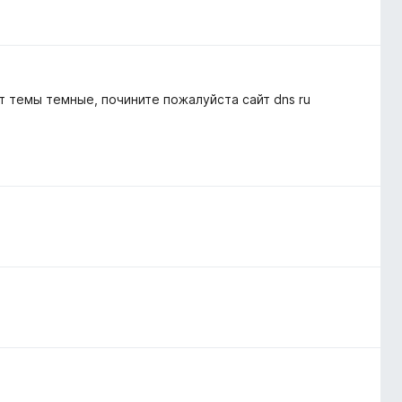
 темы темные, почините пожалуйста сайт dns ru