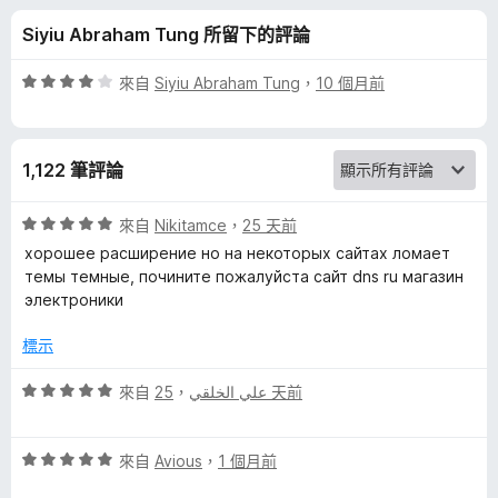
c
分
Siyiu Abraham Tung 所留下的評論
k
評
來自
Siyiu Abraham Tung
，
10 個月前
g
價
4
分
r
1,122 筆評論
，
滿
o
分
評
來自
Nikitamce
，
25 天前
5
價
хорошее расширение но на некоторых сайтах ломает
u
分
5
темы темные, почините пожалуйста сайт dns ru магазин
分
электроники
，
n
滿
標示
分
d
5
評
來自
，
علي الخلقي
25 天前
分
價
a
5
評
分
來自
Avious
，
1 個月前
n
價
，