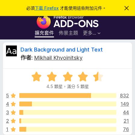
搜
登入
必須
下載 Firefox
才能使用這些附加元件。
忽
略
尋
F
此
通
i
知
r
擴充套件
佈景主題
更多…
e
f
D
Dark Background and Light Text
o
作者:
Mikhail Khvoinitsky
x
a
瀏
評
覽
r
價
器
4.5 顆星，滿分 5 顆星
4
附
k
.
5
832
加
5
4
149
元
B
分
件
3
44
，
滿
a
2
21
分
1
76
5