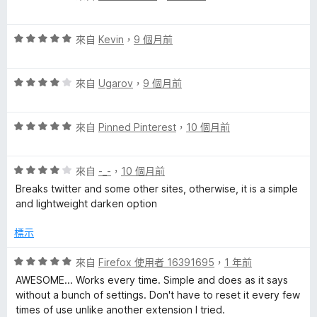
價
，
5
browser skin / theme and allows the background and font
5
滿
分
colour to be changed.
評
分
來自
Kevin
，
9 個月前
分
價
，
5
Example: Gmail online theme is no longer impacted. Just the
5
滿
分
text and background colour. There are some buttons that
評
分
來自
Ugarov
，
9 個月前
分
don't get outlined and/or are blank thus, it's not 100% bang
價
，
5
on but, for me, just changing font and background colour for
4
滿
分
night mode is heavenly.
評
分
來自
Pinned Pinterest
，
10 個月前
分
價
，
5
I had issues with white glare out / white-smokey haze and
5
滿
分
do not run day mode at all. Night mode is bad as well for,
評
分
來自
-_-
，
10 個月前
分
white font colour makes it glarey on a jet black background.
價
，
5
Breaks twitter and some other sites, otherwise, it is a simple
4
滿
分
and lightweight darken option
I don't like white font colour but terminal font colour on a
分
分
greenish blue RGB background like I've setup in all my
，
5
標示
software programs.
滿
分
分
評
來自
Firefox 使用者 16391695
，
1 年前
There are other advanced tools such as Stylus and or
5
價
Tranquility Reader - they do work however, when you need
AWESOME... Works every time. Simple and does as it says
分
5
to get things done (GTD), this tool is a global parameter
without a bunch of settings. Don't have to reset it every few
分
thus, you don't need to learn how to code in HTML and CSS
times of use unlike another extension I tried.