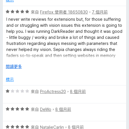
分
5
評
來自
Firefox 使用者 18650830
，
7 個月前
分
價
I never write reviews for extensions but, for those suffering
5
and or struggling with vision issues this extension is going to
分
help you. I was running DarkReader and thought it was good
，
- little buggy / wonky and broke a lot of things and caused
滿
frustration regarding always messing with parameters that
分
never helped my vision. Sepia changes always riding the
5
faders so-to-speak and then setting websites in memory
分
"only for site x". Forget that.
展
閱讀更多
開
Firefox background tweaks mess up the entire browser and
後
標示
skin the entire side panel (Sideberry) and blankets themes
and mucks up the vision. Ditch that. That's never going to
評
來自
ProActress20
，
8 個月前
help those suffering with vision issues.
價
1
I stumbled upon Dark_Backround_Light_Text and in a matter
評
分
來自
DeWo
，
8 個月前
of a seconds I discovered this is the tool I needed all along. I
價
，
finally found an extension that's simple to use that doesn't
5
滿
muck up the browser skin, doesn't mess up the side-panel
評
分
來自
NatalieCarlin
，
8 個月前
分
(Sideberry / Tree-Style-Tabs) theme that goes with the