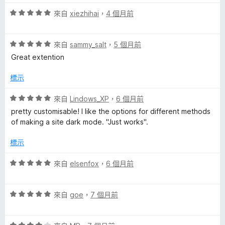
immediately regret it, because it feels like molasses
t
評
來自
xiezhihai
，
4 個月前
compared to this fine gem of engineering excellence;
價
thankfully, those occasions are very rare.
的
5
評
分
來自
sammy_salt
，
5 個月前
價
，
評
Great extention
5
滿
分
分
標示
論
，
5
滿
分
評
來自
Lindows_XP
，
6 個月前
分
價
pretty customisable! I like the options for different methods
5
5
of making a site dark mode. "Just works".
分
分
，
標示
滿
分
評
來自
elsenfox
，
6 個月前
5
價
分
5
評
分
來自
goe
，
7 個月前
價
，
5
滿