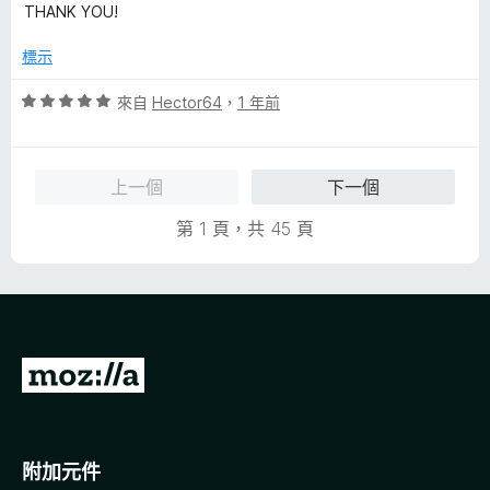
，
mode just to fix a site's font issue due to poorly chosen
THANK YOU!
滿
colour schemes.
分
標示
5
Greatest Extension I've found so far for me eyes. Excellent
分
評
來自
Hector64
，
1 年前
work mate.
價
5
分
上一個
下一個
，
滿
第 1 頁，共 45 頁
分
5
分
前
往
M
o
附加元件
z