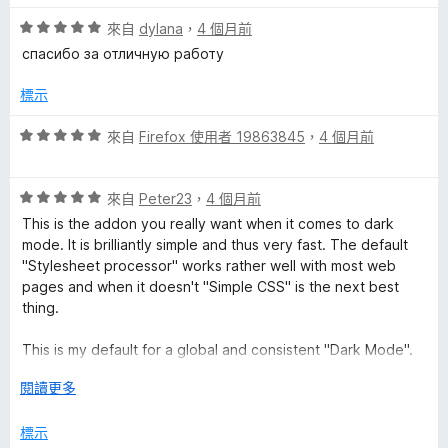
5
滿
評
分
來自
dylana
，
4 個月前
分
d
價
，
5
спасибо за отличную работу
5
滿
分
L
分
分
標示
，
5
i
滿
分
評
來自
Firefox 使用者 19863845
，
4 個月前
分
價
g
5
5
分
評
分
來自
Peter23
，
4 個月前
價
，
h
This is the addon you really want when it comes to dark
5
滿
mode. It is brilliantly simple and thus very fast. The default
分
分
"Stylesheet processor" works rather well with most web
t
，
5
pages and when it doesn't "Simple CSS" is the next best
滿
分
thing.
T
分
5
This is my default for a global and consistent "Dark Mode".
分
e
I've even tweaked it to make it "Solarized Dark", essentially;
展
閱讀更多
paired with the "ZenFox" addon for the Firefox UI part. And
開
only when all options, including "Invert", fail, do I manually
x
後
標示
enable "Dark Reader" for the site in question, and I almost