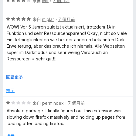
評
分
來自
MR
，
7 個月前
分
價
，
5
4
滿
分
評
分
來自
miplar
，
7 個月前
分
價
，
5
WOW! Vor 5 Jahren zuletzt aktualisiert, trotzdem 1A in
5
滿
分
Funktion und sehr Ressourcensparend! Okay, nicht so viele
分
分
Einstellmöglichkeiten wie bei der anderen bekannten Dark
，
5
Erweiterung, aber das brauche ich niemals. Alle Webseiten
滿
分
super im Darkmodus und sehr wenig Verbrauch an
分
Ressourcen = sehr gut!!!
5
分
WOW! Last updated 5 years ago, but still works perfectly
展
閱讀更多
and is very resource-efficient! Okay, it doesn't have as many
開
settings options as the other well-known dark mode
後
標示
extension, but I never need those. All websites look great in
dark mode and it uses very few resources = very good!!!
評
來自
permindex
，
7 個月前
價
Absolute garbage. I finally figured out this extension was
1
slowing down firefox massively and holding up pages from
分
loading after loading firefox.
，
滿
標示