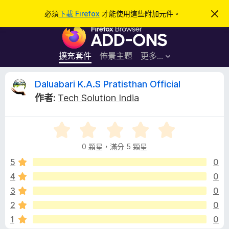
搜
登入
必須
下載 Firefox
才能使用這些附加元件。
忽
略
尋
F
此
通
i
知
r
擴充套件
佈景主題
更多…
e
f
D
Daluabari K.A.S Pratisthan Official
o
作者:
Tech Solution India
x
a
瀏
目
覽
l
前
器
0 顆星，滿分 5 顆星
沒
附
u
有
5
0
加
評
4
0
元
a
分
件
3
0
b
2
0
1
0