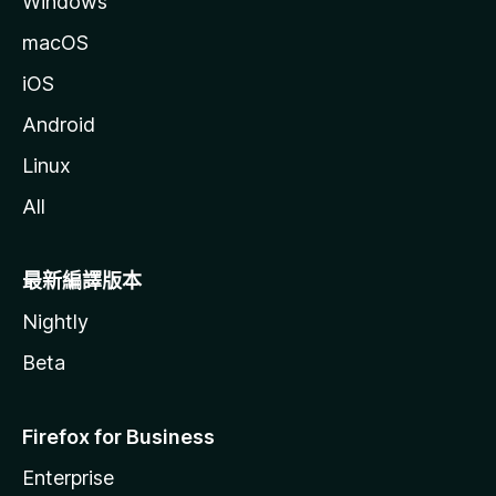
Windows
f
macOS
f
iOS
i
Android
Linux
c
All
i
最新編譯版本
a
Nightly
l
Beta
的
Firefox for Business
評
Enterprise