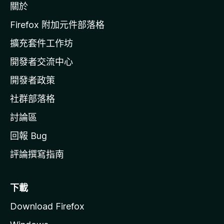
關於
i
a
l
Firefox 附加元件部落格
l
t
擴充套件工作坊
a
開發者交流中心
官
i
網
開發者政策
s
社群部落格
t
討論區
回報 Bug
h
評論撰寫指南
a
n
下載
Download Firefox
O