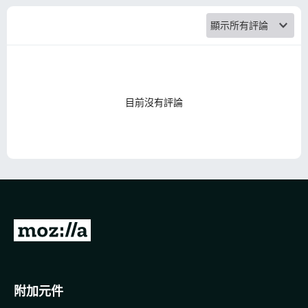
a
r
i
K
目前沒有評論
.
A
.
前
S
往
P
M
o
附加元件
r
z