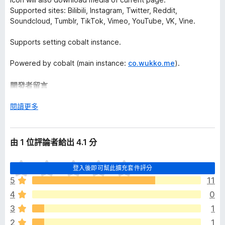
Supported sites: Bilibili, Instagram, Twitter, Reddit,
Soundcloud, Tumblr, TikTok, Vimeo, YouTube, VK, Vine.
Supports setting cobalt instance.
Powered by cobalt (main instance:
co.wukko.me
).
開發者留言
Github:
https://github.com/dimdenGD/cobalt-extension
展
閱讀更多
開
後
由 1 位評論者給出 4.1 分
目
登入後即可幫此擴充套件評分
前
5
11
沒
4
0
有
評
3
1
分
2
1