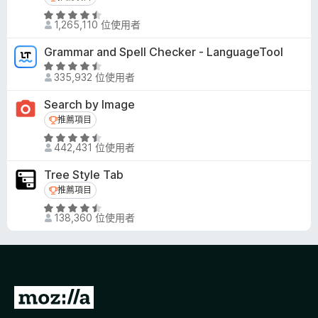
評
1,265,110 位使用者
價
4
Grammar and Spell Checker - LanguageTool
.
評
5
335,932 位使用者
價
分
4
Search by Image
，
.
推薦項目
推薦項目
滿
5
分
評
分
442,431 位使用者
5
價
，
分
4
滿
Tree Style Tab
.
分
推薦項目
推薦項目
6
5
評
分
分
138,360 位使用者
價
，
4
滿
.
分
5
5
分
分
前
，
往
滿