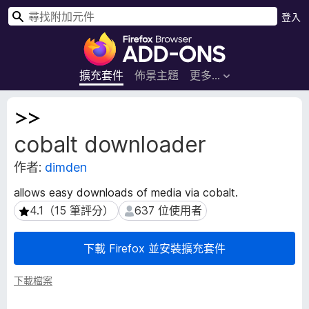
搜
登入
尋
F
i
r
擴充套件
佈景主題
更多…
e
f
擴
o
充
cobalt downloader
套
x
件
瀏
作者:
dimden
後
覽
設
器
allows easy downloads of media via cobalt.
資
附
4.1（15 筆評分）
637 位使用者
4.1（15 筆評分）
637 位使用者
料
加
元
下載 Firefox 並安裝擴充套件
件
下載檔案