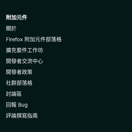
分
M
5
o
附加元件
分
z
關於
i
l
Firefox 附加元件部落格
l
擴充套件工作坊
a
開發者交流中心
官
網
開發者政策
社群部落格
討論區
回報 Bug
評論撰寫指南