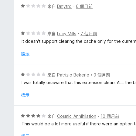
分
評
來自
Dmytro
，
6 個月前
5
價
分
1
分
，
評
來自
Lucy Mills
，
7 個月前
滿
價
it doesn't support clearing the cache only for the curren
分
1
5
分
標示
分
，
滿
分
評
來自
Patrizio Bekerle
，
9 個月前
5
價
I was totally unaware that this extension clears ALL the b
分
1
分
標示
，
滿
分
評
來自
Cosmic_Annihilation
，
10 個月前
5
價
This would be a lot more useful if there were an option 
分
4
分