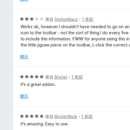
評
來自
StefanMacz
，
1 年前
價
Works ok, however I shouldn't have needed to go on an 
3
icon to the toolbar - not the sort of thing I do every fi
分
to include this information. FWIW for anyone seing this in 
，
the little jigsaw piece on the toolbar, L-click the correc
滿
分
標示
5
分
評
來自
Brixter
，
1 年前
價
It's a great addon.
5
分
標示
，
滿
分
評
來自
BrixterWork
，
1 年前
5
價
It's amazing. Easy to use.
分
5