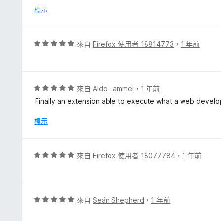
分
標示
，
滿
分
評
來自
Firefox 使用者 18814773
，
1 年前
5
價
分
5
分
，
評
來自
Aldo Lammel
，
1 年前
滿
價
Finally an extension able to execute what a web develo
分
5
5
分
標示
分
，
滿
分
評
來自
Firefox 使用者 18077784
，
1 年前
5
價
分
5
分
，
評
來自
Seän Shepherd
，
1 年前
滿
價
分
5