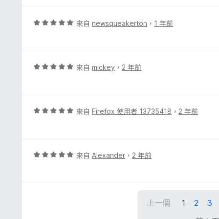
5
分
分
，
評
來自
newsqueakerton
，
1 年前
滿
價
分
5
5
分
分
，
評
來自
mickey
，
2 年前
滿
價
分
5
5
分
分
，
評
來自
Firefox 使用者 13735418
，
2 年前
滿
價
分
5
5
分
分
，
評
來自
Alexander
，
2 年前
滿
價
分
5
5
分
分
，
上一個
1
2
3
滿
分