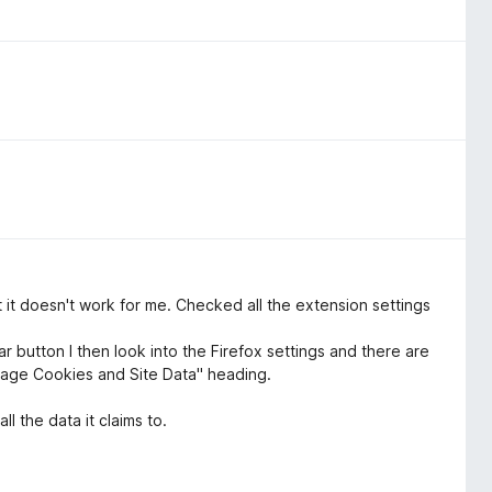
ut it doesn't work for me. Checked all the extension settings
 button I then look into the Firefox settings and there are
anage Cookies and Site Data" heading.
all the data it claims to.