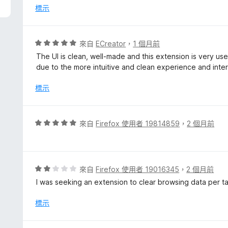
分
標示
，
滿
分
評
來自
ECreator
，
1 個月前
5
價
The UI is clean, well-made and this extension is very use
分
5
due to the more intuitive and clean experience and inte
分
，
標示
滿
分
5
評
來自
Firefox 使用者 19814859
，
2 個月前
分
價
5
分
，
評
來自
Firefox 使用者 19016345
，
2 個月前
滿
價
I was seeking an extension to clear browsing data per t
分
2
5
分
標示
分
，
滿