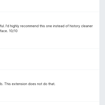
ful. I'd highly recommend this one instead of history cleaner
rface. 10/10
ab. This extension does not do that.