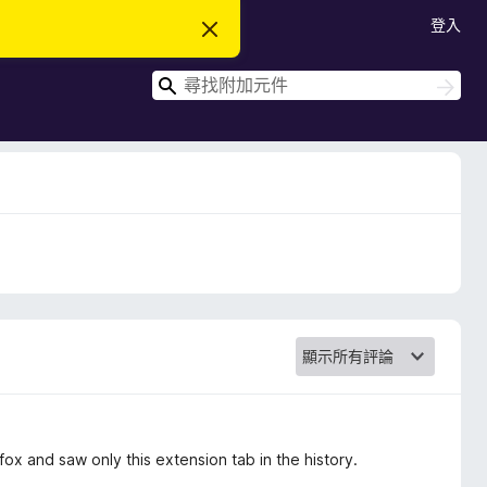
登入
忽
略
此
搜
通
搜
知
尋
尋
refox and saw only this extension tab in the history.