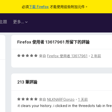
必須
下載 Firefox
才能使用這些附加元件。
主題
更多…
Firefox 使用者 13617961 所留下的評論
評
來自
Firefox 使用者 13617961
，
2 年前
價
5
分
，
213 筆評論
滿
分
5
分
評
來自
NILKNARFGonzo
，
1 天前
價
it clears your history. i clicked in the threedots tab in fi
5