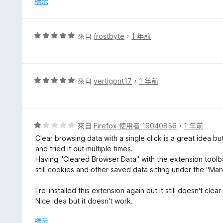
標示
，
滿
分
評
來自
frostbyte
，
1 年前
5
價
分
5
分
，
評
來自
vertigont17
，
1 年前
滿
價
分
5
5
分
分
，
評
來自
Firefox 使用者 19040856
，
1 年前
滿
價
Clear browsing data with a single click is a great idea b
分
1
and tried it out multiple times.
5
分
Having "Cleared Browser Data" with the extension toolbar
分
，
still cookies and other saved data sitting under the "M
滿
分
I re-installed this extension again but it still doesn't clear 
5
Nice idea but it doesn't work.
分
標示