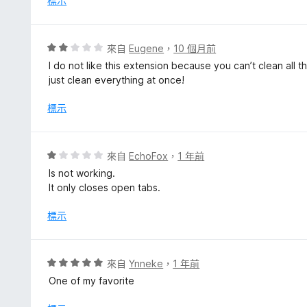
標示
，
滿
分
評
來自
Eugene
，
10 個月前
5
價
I do not like this extension because you can’t clean all
分
2
just clean everything at once!
分
，
標示
滿
分
5
評
來自
EchoFox
，
1 年前
分
價
Is not working.
1
It only closes open tabs.
分
，
標示
滿
分
5
評
來自
Ynneke
，
1 年前
分
價
One of my favorite
5
分