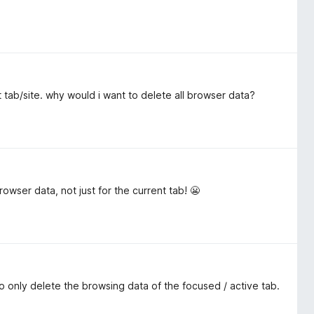
t tab/site. why would i want to delete all browser data?
rowser data, not just for the current tab! 😬
to only delete the browsing data of the focused / active tab.