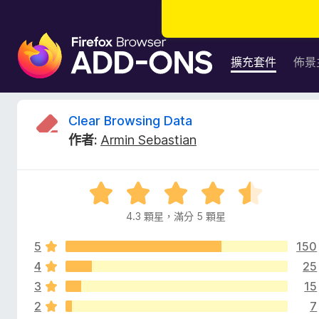
F
i
擴充套件
佈景
r
e
f
C
Clear Browsing Data
o
作者:
Armin Sebastian
x
l
瀏
覽
e
評
器
價
附
4.3 顆星，滿分 5 顆星
a
4
加
.
元
5
150
3
r
件
分
4
25
，
3
15
B
滿
2
7
分