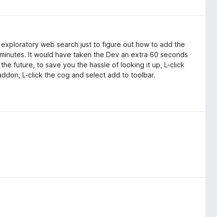
exploratory web search just to figure out how to add the
ve minutes. It would have taken the Dev an extra 60 seconds
the future, to save you the hassle of looking it up, L-click
t addon, L-click the cog and select add to toolbar.