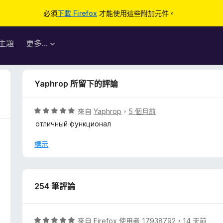
必須
下載 Firefox
才能使用這些附加元件。
主題
更多…
Yaphrop 所留下的評論
評
來自
Yaphrop
，
5 個月前
價
отличный функционал
5
分
標示
，
滿
分
5
254 筆評論
分
評
來自
Firefox 使用者 17938792
，
14 天前