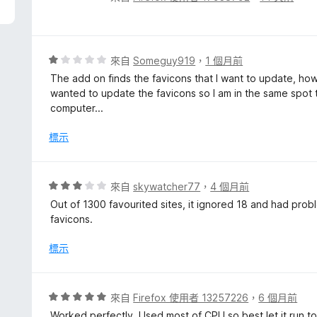
價
5
分
，
評
來自
Someguy919
，
1 個月前
滿
價
The add on finds the favicons that I want to update, how
分
1
wanted to update the favicons so I am in the same spot t
5
分
computer...
分
，
滿
標示
分
5
分
評
來自
skywatcher77
，
4 個月前
價
Out of 1300 favourited sites, it ignored 18 and had probl
3
favicons.
分
，
標示
滿
分
5
評
來自
Firefox 使用者 13257226
，
6 個月前
分
價
Worked perfectly. Used most of CPU so best let it run t