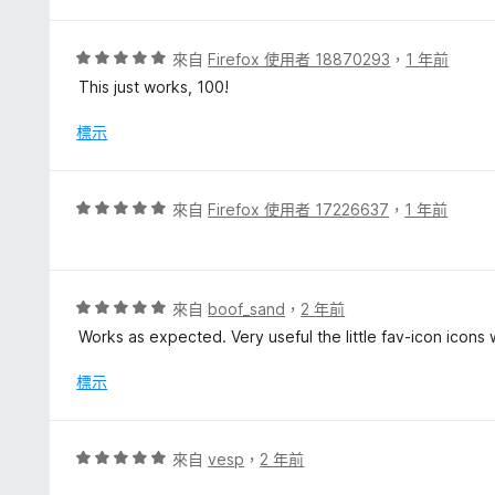
，
滿
分
評
來自
Firefox 使用者 18870293
，
1 年前
5
價
This just works, 100!
分
5
分
標示
，
滿
分
評
來自
Firefox 使用者 17226637
，
1 年前
5
價
分
5
分
，
評
來自
boof_sand
，
2 年前
滿
價
Works as expected. Very useful the little fav-icon icon
分
5
5
分
標示
分
，
滿
分
評
來自
vesp
，
2 年前
5
價
分