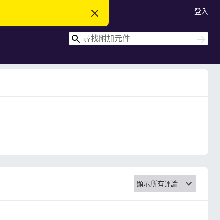
登入
忽
略
此
搜
通
搜
知
尋
尋