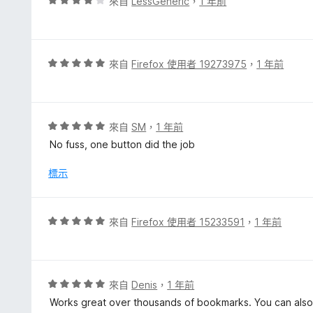
評
來自
LessGeneric
，
1 年前
5
價
分
4
分
，
評
來自
Firefox 使用者 19273975
，
1 年前
滿
價
分
5
5
分
分
，
評
來自
SM
，
1 年前
滿
價
No fuss, one button did the job
分
5
5
分
標示
分
，
滿
分
評
來自
Firefox 使用者 15233591
，
1 年前
5
價
分
5
分
，
評
來自
Denis
，
1 年前
滿
價
Works great over thousands of bookmarks. You can also
分