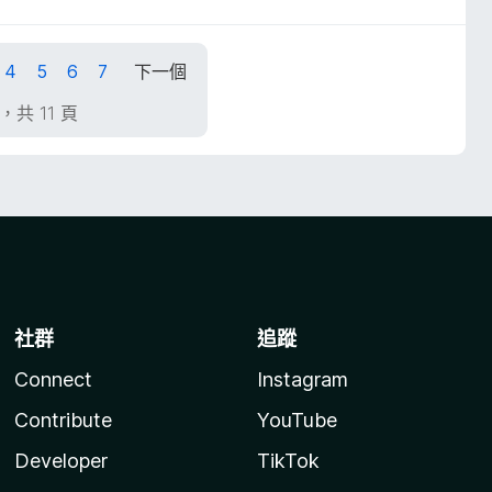
4
5
6
7
下一個
頁，共 11 頁
社群
追蹤
Connect
Instagram
Contribute
YouTube
Developer
TikTok