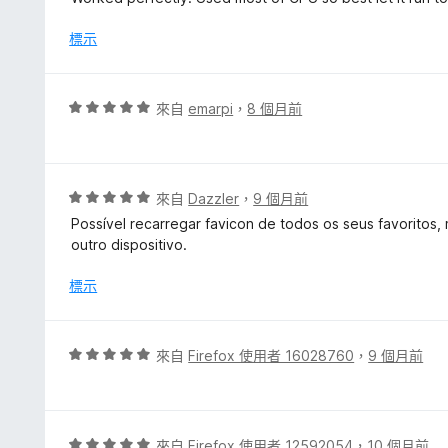
5
分
標示
，
滿
分
評
來自
emarpi
，
8 個月前
5
價
分
5
分
，
評
來自
Dazzler
，
9 個月前
滿
價
Possível recarregar favicon de todos os seus favoritos,
分
5
outro dispositivo.
5
分
分
，
標示
滿
分
5
評
來自
Firefox 使用者 16028760
，
9 個月前
分
價
5
分
，
評
來自
Firefox 使用者 12592054
，
10 個月前