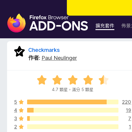
F
i
擴充套件
佈景
r
e
f
C
Checkmarks
o
作者:
Paul Neulinger
x
h
瀏
覽
e
評
器
價
附
4.7 顆星，滿分 5 顆星
c
4
加
.
元
5
220
7
k
件
分
4
19
，
3
7
m
滿
2
1
分