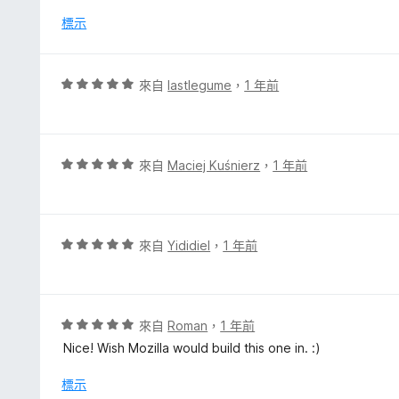
5
5
分
標示
分
，
滿
分
評
來自
lastlegume
，
1 年前
5
價
分
5
分
，
評
來自
Maciej Kuśnierz
，
1 年前
滿
價
分
5
5
分
分
，
評
來自
Yididiel
，
1 年前
滿
價
分
5
5
分
分
，
評
來自
Roman
，
1 年前
滿
價
Nice! Wish Mozilla would build this one in. :)
分
5
5
分
標示
分