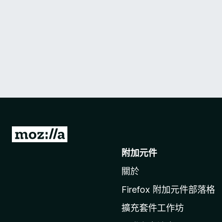
前
往
附加元件
M
關於
o
z
Firefox 附加元件部落格
i
擴充套件工作坊
l