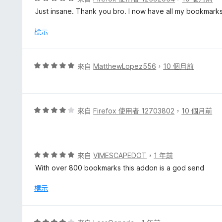
滿
價
Just insane. Thank you bro. I now have all my bookmarks
分
5
5
分
標示
分
，
滿
分
評
來自
MatthewLopez556
，
10 個月前
5
價
分
5
分
，
評
來自
Firefox 使用者 12703802
，
10 個月前
滿
價
分
4
5
分
分
，
評
來自
VIMESCAPEDOT
，
1 年前
滿
價
With over 800 bookmarks this addon is a god send
分
5
5
分
標示
分
，
滿
分