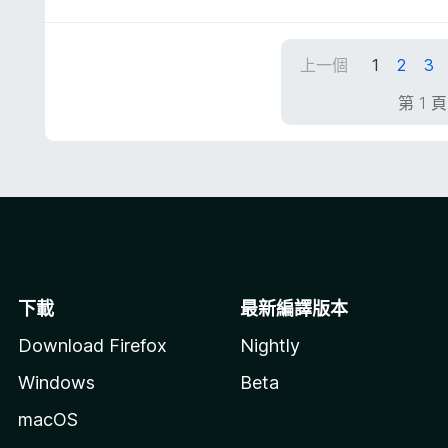
5
分
，
上一個
1
2
3
滿
分
第 1 
5
分
下載
最新編譯版本
Download Firefox
Nightly
Windows
Beta
macOS