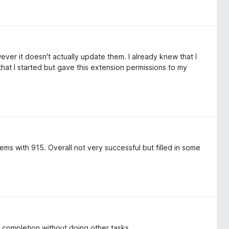
ever it doesn't actually update them. I already knew that I
hat I started but gave this extension permissions to my
ems with 915. Overall not very successful but filled in some
o completion without doing other tasks