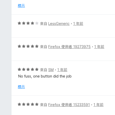
5
分
標示
分
，
滿
分
評
來自
LessGeneric
，
1 年前
5
價
分
4
分
，
評
來自
Firefox 使用者 19273975
，
1 年前
滿
價
分
5
5
分
分
，
評
來自
SM
，
1 年前
滿
價
No fuss, one button did the job
分
5
5
分
標示
分
，
滿
分
評
來自
Firefox 使用者 15233591
，
1 年前
5
價
分