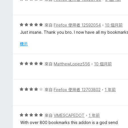
分
價
5
分
，
評
來自
Firefox 使用者 12592054
，
10 個月前
滿
價
Just insane. Thank you bro. I now have all my bookmarks
分
5
5
分
標示
分
，
滿
分
評
來自
MatthewLopez556
，
10 個月前
5
價
分
5
分
，
評
來自
Firefox 使用者 12703802
，
1 年前
滿
價
分
4
5
分
分
，
評
來自
VIMESCAPEDOT
，
1 年前
滿
價
With over 800 bookmarks this addon is a god send
分
5