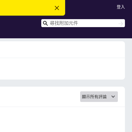
登入
忽
略
此
搜
通
搜
知
尋
尋