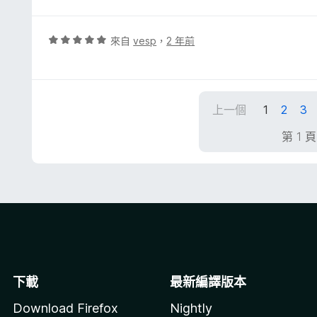
，
滿
分
評
來自
vesp
，
2 年前
5
價
分
5
分
，
上一個
1
2
3
滿
分
第 1 
5
分
下載
最新編譯版本
Download Firefox
Nightly