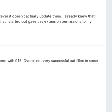
ever it doesn't actually update them. I already knew that I
hat I started but gave this extension permissions to my
ems with 915. Overall not very successful but filled in some