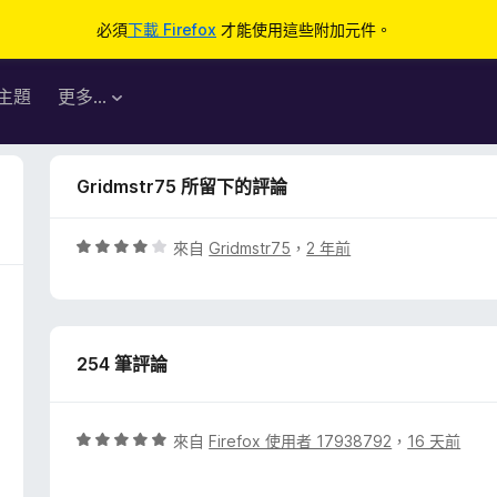
必須
下載 Firefox
才能使用這些附加元件。
主題
更多…
Gridmstr75 所留下的評論
評
來自
Gridmstr75
，
2 年前
價
4
分
，
254 筆評論
滿
分
5
分
評
來自
Firefox 使用者 17938792
，
16 天前
價
5