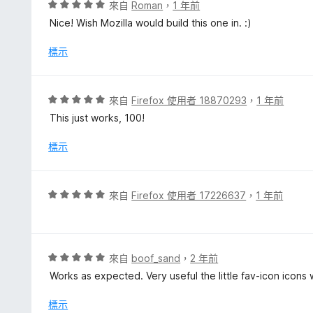
，
評
來自
Roman
，
1 年前
滿
價
Nice! Wish Mozilla would build this one in. :)
分
5
5
分
標示
分
，
滿
分
評
來自
Firefox 使用者 18870293
，
1 年前
5
價
This just works, 100!
分
5
分
標示
，
滿
分
評
來自
Firefox 使用者 17226637
，
1 年前
5
價
分
5
分
，
評
來自
boof_sand
，
2 年前
滿
價
Works as expected. Very useful the little fav-icon icon
分
5
5
分
標示
分