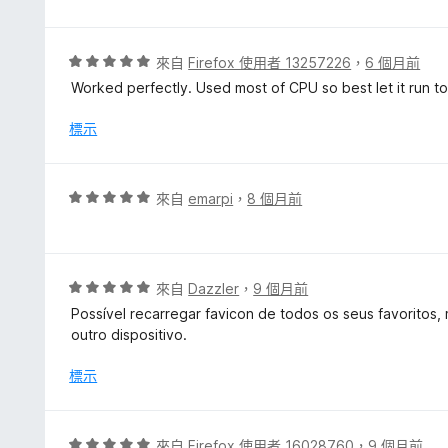
，
滿
分
評
來自
Firefox 使用者 13257226
，
6 個月前
5
價
Worked perfectly. Used most of CPU so best let it run t
分
5
分
標示
，
滿
分
評
來自
emarpi
，
8 個月前
5
價
分
5
分
，
評
來自
Dazzler
，
9 個月前
滿
價
Possível recarregar favicon de todos os seus favoritos,
分
5
outro dispositivo.
5
分
分
，
標示
滿
分
5
評
來自
Firefox 使用者 16028760
，
9 個月前