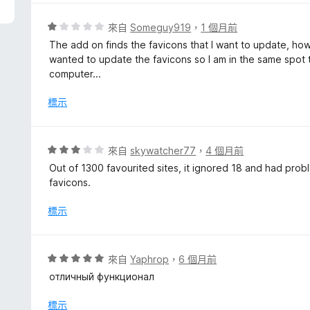
分
，
評
來自
Someguy919
，
1 個月前
滿
價
The add on finds the favicons that I want to update, how
分
1
wanted to update the favicons so I am in the same spot t
5
分
computer...
分
，
滿
標示
分
5
分
評
來自
skywatcher77
，
4 個月前
價
Out of 1300 favourited sites, it ignored 18 and had probl
3
favicons.
分
，
標示
滿
分
5
評
來自
Yaphrop
，
6 個月前
分
價
отличный функционал
5
分
標示