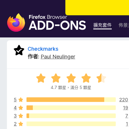
F
i
擴充套件
佈景
r
e
f
C
Checkmarks
o
作者:
Paul Neulinger
x
h
瀏
覽
e
評
器
價
附
4.7 顆星，滿分 5 顆星
c
4
加
.
元
5
220
7
k
件
分
4
19
，
3
7
m
滿
2
1
分