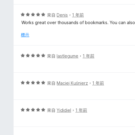
5
分
，
評
來自
Denis
，
1 年前
滿
價
Works great over thousands of bookmarks. You can also
分
5
5
分
標示
分
，
滿
分
評
來自
lastlegume
，
1 年前
5
價
分
5
分
，
評
來自
Maciej Kuśnierz
，
1 年前
滿
價
分
5
5
分
分
，
評
來自
Yididiel
，
1 年前
滿
價
分
5
5
分
分