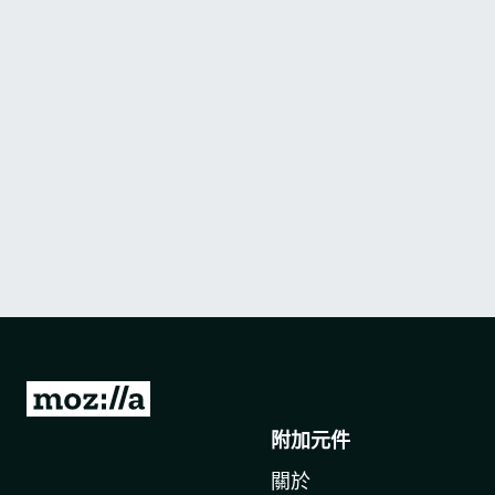
前
往
附加元件
M
關於
o